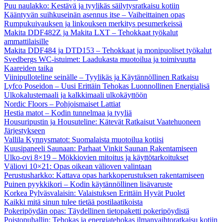
Puu naulakko: Kestävä ja tyylikäs säilytysratkaisu kotiin
Kääntyvän suihkuseinän asennus itse – Vaiheittainen opas
Rumpukuivauksen ja linkouksen merkitys pesumerkeissä
Makita DDF482Z ja Makita LXT – Tehokkaat työkalut
ammattilaisille
Makita DDF484 ja DTD153 – Tehokkaat ja monipuoliset työkalut
Svedbergs WC-istuimet: Laadukasta muotoilua ja toimivuutta
Kaareiden taika
Viinipulloteline seinälle – Tyylikäs ja Käytännöllinen Ratkaisu
Lyfco Poseidon – Uusi Erittäin Tehokas Luonnollinen Energialisä
Ulkokalustemaali ja kalkkimaali ulkokäyttöön
Nordic Floors – Pohjoismaiset Lattiat
Hestia matot – Kodin tunnelmaa ja tyyliä
Housuripustin ja Housuteline: Kätevät Ratkaisut Vaatehuoneen
Järjestykseen
Vallila Kynnysmatot: Suomalaista muotoilua kotiisi
Kuusipaneeli Saunaan: Parhaat Vinkit Saunan Rakentamiseen
Ulko-ovi 8×19 – Mökkiovien mitoitus ja käyttötarkoitukset
Väliovi 10×21: Opas oikean välioven valintaan
Perustusharkko: Kattava opas harkkoperustuksen rakentamiseen
Puinen pyykkikori – Kodin käytännöllinen lisävaruste
Korkea Pylväsvalaisin: Valaistuksen Erittäin Hyvät Puolet
Kaikki mitä sinun tulee tietää postilaatikoista
Pokeripöydän opas: Täydellinen tietopaketti pokeripöydistä
Poistopuhallin: Tehokas ja energiatehokas ilmanvaihtoratkaisu kotiin