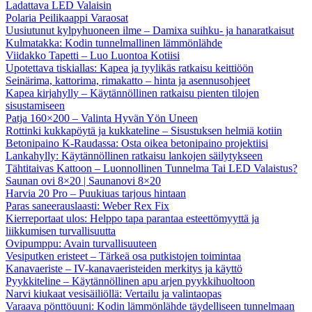
Ladattava LED Valaisin
Polaria Peilikaappi Varaosat
Uusiutunut kylpyhuoneen ilme – Damixa suihku- ja hanaratkaisut
Kulmatakka: Kodin tunnelmallinen lämmönlähde
Viidakko Tapetti – Luo Luontoa Kotiisi
Upotettava tiskiallas: Kapea ja tyylikäs ratkaisu keittiöön
Seinärima, kattorima, rimakatto – hinta ja asennusohjeet
Kapea kirjahylly – Käytännöllinen ratkaisu pienten tilojen
sisustamiseen
Patja 160×200 – Valinta Hyvän Yön Uneen
Rottinki kukkapöytä ja kukkateline – Sisustuksen helmiä kotiin
Betonipaino K-Raudassa: Osta oikea betonipaino projektiisi
Lankahylly: Käytännöllinen ratkaisu lankojen säilytykseen
Tähtitaivas Kattoon – Luonnollinen Tunnelma Tai LED Valaistus?
Saunan ovi 8×20 | Saunanovi 8×20
Harvia 20 Pro – Puukiuas tarjous hintaan
Paras saneerauslaasti: Weber Rex Fix
Kierreportaat ulos: Helppo tapa parantaa esteettömyyttä ja
liikkumisen turvallisuutta
Ovipumppu: Avain turvallisuuteen
Vesiputken eristeet – Tärkeä osa putkistojen toimintaa
Kanavaeriste – IV-kanavaeristeiden merkitys ja käyttö
Pyykkiteline – Käytännöllinen apu arjen pyykkihuoltoon
Narvi kiukaat vesisäiliöllä: Vertailu ja valintaopas
Varaava pönttöuuni: Kodin lämmönlähde täydelliseen tunnelmaan