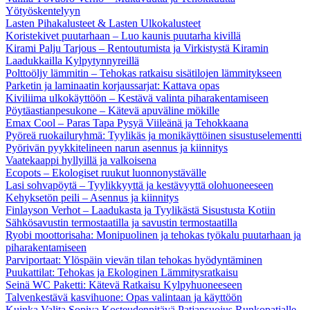
Yötyöskentelyyn
Lasten Pihakalusteet & Lasten Ulkokalusteet
Koristekivet puutarhaan – Luo kaunis puutarha kivillä
Kirami Palju Tarjous – Rentoutumista ja Virkistystä Kiramin
Laadukkailla Kylpytynnyreillä
Polttoöljy lämmitin – Tehokas ratkaisu sisätilojen lämmitykseen
Parketin ja laminaatin korjaussarjat: Kattava opas
Kiviliima ulkokäyttöön – Kestävä valinta piharakentamiseen
Pöytäastianpesukone – Kätevä apuväline mökille
Emax Cool – Paras Tapa Pysyä Viileänä ja Tehokkaana
Pyöreä ruokailuryhmä: Tyylikäs ja monikäyttöinen sisustuselementti
Pyörivän pyykkitelineen narun asennus ja kiinnitys
Vaatekaappi hyllyillä ja valkoisena
Ecopots – Ekologiset ruukut luonnonystävälle
Lasi sohvapöytä – Tyylikkyyttä ja kestävyyttä olohuoneeseen
Kehyksetön peili – Asennus ja kiinnitys
Finlayson Verhot – Laadukasta ja Tyylikästä Sisustusta Kotiin
Sähkösavustin termostaatilla ja savustin termostaatilla
Ryobi moottorisaha: Monipuolinen ja tehokas työkalu puutarhaan ja
piharakentamiseen
Parviportaat: Ylöspäin vievän tilan tehokas hyödyntäminen
Puukattilat: Tehokas ja Ekologinen Lämmitysratkaisu
Seinä WC Paketti: Kätevä Ratkaisu Kylpyhuoneeseen
Talvenkestävä kasvihuone: Opas valintaan ja käyttöön
Kuinka Valita Sopiva Kosteudenpitävä Patjansuojus Runkopatjalle