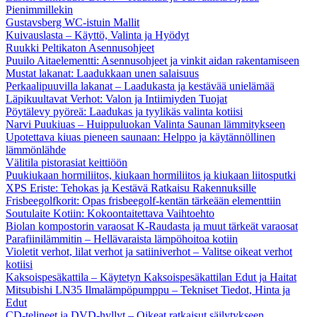
Pienimmillekin
Gustavsberg WC-istuin Mallit
Kuivauslasta – Käyttö, Valinta ja Hyödyt
Ruukki Peltikaton Asennusohjeet
Puuilo Aitaelementti: Asennusohjeet ja vinkit aidan rakentamiseen
Mustat lakanat: Laadukkaan unen salaisuus
Perkaalipuuvilla lakanat – Laadukasta ja kestävää unielämää
Läpikuultavat Verhot: Valon ja Intiimiyden Tuojat
Pöytälevy pyöreä: Laadukas ja tyylikäs valinta kotiisi
Narvi Puukiuas – Huippuluokan Valinta Saunan lämmitykseen
Upotettava kiuas pieneen saunaan: Helppo ja käytännöllinen
lämmönlähde
Välitila pistorasiat keittiöön
Puukiukaan hormiliitos, kiukaan hormiliitos ja kiukaan liitosputki
XPS Eriste: Tehokas ja Kestävä Ratkaisu Rakennuksille
Frisbeegolfkorit: Opas frisbeegolf-kentän tärkeään elementtiin
Soutulaite Kotiin: Kokoontaitettava Vaihtoehto
Biolan kompostorin varaosat K-Raudasta ja muut tärkeät varaosat
Parafiinilämmitin – Hellävaraista lämpöhoitoa kotiin
Violetit verhot, lilat verhot ja satiiniverhot – Valitse oikeat verhot
kotiisi
Kaksoispesäkattila – Käytetyn Kaksoispesäkattilan Edut ja Haitat
Mitsubishi LN35 Ilmalämpöpumppu – Tekniset Tiedot, Hinta ja
Edut
CD-telineet ja DVD-hyllyt – Oikeat ratkaisut säilytykseen