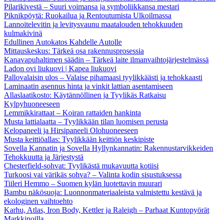
Pilarikivestä – Suuri voimansa ja symboliikkansa mestari
Piknikpöytä: Ruokailua ja Rentoutumista Ulkoilmassa
Lannoitelevitin ja levitysvaunu maatalouden tehokkuuden
kulmakivinä
Edullinen Autokatos Kahdelle Autolle
Mittauskeskus: Tärkeä osa rakennusprosessia
Kanavapuhaltimen säädin – Tärkeä laite ilmanvaihtojärjestelmässä
Ladon ovi liukuovi | Kapea liukuovi
Pallovalaisin ulos – Valaise pihamaasi tyylikkäästi ja tehokkaasti
Laminaatin asennus hinta ja vinkit lattian asentamiseen
Allaslaatikosto: Käytännöllinen ja Tyylikäs Ratkaisu
Kylpyhuoneeseen
Lemmikkirattaat – Koiran rattaiden hankinta
Musta lattialaatta – Tyylikkään tilan luomisen perusta
Kelopaneeli ja Hirsipaneeli Olohuoneeseen
Musta keittiöallas: Tyylikkään keittiön keskipiste
Sovella Kannatin ja Sovella Hyllynkannatin: Rakennustarvikkeiden
Tehokkuutta ja Järjestystä
Chesterfield-sohvat: Tyylikästä mukavuutta kotiisi
Turkoosi vai värikäs sohva? – Valinta kodin sisustuksessa
Tiileri Hemmo – Suomen kylän luotettavin muurari
Bambu näkösuoja: Luonnonmateriaaleista valmistettu kestävä ja
ekologinen vaihtoehto
Karhu, Atlas, Iron Body, Kettler ja Raleigh – Parhaat Kuntopyörät
Markkinoilla