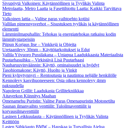
Sivupöytä Valkoinen: Käytännöllinen ja Tyylikäs Valinta
Metrolaatta, Metro Laatta ja Fasettihiottu Laatta: Kaikki Tarvittava
Tieto
Valkoinen lattia – Valitse paras vaihtoehto kotiisi
Vallilan pimennysverhot – Sisustuksen tyylikäs ja käytännöllinen
elementti
Lämminilmapuhallin: Tehokas ja energiatehokas ratkaisu kodin
lämmitystarpeisiin
Piipun Korjaus Itse – Vinkkejä ja Ohjeita
Uretaanilevy 30mm – Käyttötarkoitukset ja Edut
Vallila Yövuoro Pussilakana – Uniapua Laadukkaasta Materiaalista
Puutarhasuihku – Virkistävä Lisä Puutarhaasi
Nauharuuvinväännin: Käyttö, ominaisuudet ja hyödyt
Tasohiomakone: Käyttö, Huolto ja Vinkit
Pieni kylpytynnyri – Rentoutusta ja nautintoa neljälle henkilölle
Kennolevy kasvihuoneeseen: Osta oikea kennolevy 4mm
paksuudella
Napoleon Grillit: Laadukasta Grillitekniikkaa
Aitaverkon Kiinnitys Maahan
Omenamehu Puristin: Valitse Paras Omenapuristin Motonetilta
Saunan ilmanvaihto venttiilit: Tuloilmaventtiilit ja
korvausilmaventtiilit
Lasinen Leikkuulauta – Käytännöllinen ja Tyylikäs Valinta
Keittiöön
Lasten Sähköauto BMW – Hauskaa ja Turvallista Ajelua