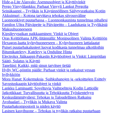
Hide-a-Lite Alasvalo: Asennusohjeet ja Käyttövinkit
Pergo Vinyylilankku: Parhaat Vinyyli Lankut Pergolta
Seinäkaappi – Tyylikäs ja Käytännöllinen Säilytysratkaisu Kotiin
Akkuimuri – Kotona tarvittava tehokas siivousväline
Luonnonkivet puutarhassa – Luonnonkaunista tunnelmaa pihallesi
Familon Ultra Päiväpeite ja Päiväpeitto – Laadukasta ja Tyylikästä
Makuuhuoneeseen
Kipsilevypaikan paikkaaminen: Vinkit ja Ohjeet
Oras Keittiöhana APK-liitännällä: Monipuolinen Valinta Keittiöön
Hexagon-laatta kylpyhuoneeseen – Kylpyhuoneen lattialaatat
Puiset puutarhakalusteet luovat kodikasta tunnelmaa ulkotiloihin
Bitumikatelevy, Katelevy ja Onduline Hinta
Electrolux Jääkaappi-Pakastin Käyttöohjeet ja Vinkit: Lämpötilan
Säätö, Sulatus ja Käyttö
Taneliini: Kaikki, mitä sinun tarvitsee tietää
Hylly WC-pöntön päälle: Parhaat vinkit ja ratkaisut vessan
hyllykköön
Mora Hanat: Kokemuksia, Suihkuhanojen ja -sekoittajien Esittely
Savustuskaapin käyttöohjeet ja vinkit
Lankku Laminaatti: Soveltuvia Vaihtoehtoja Kodin Lattioille
Jatkotikkaat: Turvallisuutta ja Tehokkuutta Työskentelyyn
Keskuslämmitysliesi: Tehokas ja Taloudellinen Ratkaisu
Avohaalari – Tyylikäs ja Mukava Valinta
Puutarhakompostorit ja niiden käyttö
Lasinen kasvihuone – Tehokas ja tyylikäs ratkaisu puutarhaan