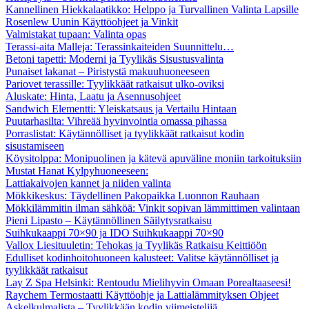
Kannellinen Hiekkalaatikko: Helppo ja Turvallinen Valinta Lapsille
Rosenlew Uunin Käyttöohjeet ja Vinkit
Valmistakat tupaan: Valinta opas
Terassi-aita Malleja: Terassinkaiteiden Suunnittelu…
Betoni tapetti: Moderni ja Tyylikäs Sisustusvalinta
Punaiset lakanat – Piristystä makuuhuoneeseen
Pariovet terassille: Tyylikkäät ratkaisut ulko-oviksi
Aluskate: Hinta, Laatu ja Asennusohjeet
Sandwich Elementti: Yleiskatsaus ja Vertailu Hintaan
Puutarhasilta: Vihreää hyvinvointia omassa pihassa
Porraslistat: Käytännölliset ja tyylikkäät ratkaisut kodin
sisustamiseen
Köysitolppa: Monipuolinen ja kätevä apuväline moniin tarkoituksiin
Mustat Hanat Kylpyhuoneeseen:
Lattiakaivojen kannet ja niiden valinta
Mökkikeskus: Täydellinen Pakopaikka Luonnon Rauhaan
Mökkilämmitin ilman sähköä: Vinkit sopivan lämmittimen valintaan
Pieni Lipasto – Käytännöllinen Säilytysratkaisu
Suihkukaappi 70×90 ja IDO Suihkukaappi 70×90
Vallox Liesituuletin: Tehokas ja Tyylikäs Ratkaisu Keittiöön
Edulliset kodinhoitohuoneen kalusteet: Valitse käytännölliset ja
tyylikkäät ratkaisut
Lay Z Spa Helsinki: Rentoudu Mielihyvin Omaan Porealtaaseesi!
Raychem Termostaatti Käyttöohje ja Lattialämmityksen Ohjeet
Askelkulmalista – Tyylikkään kodin viimeistelijä