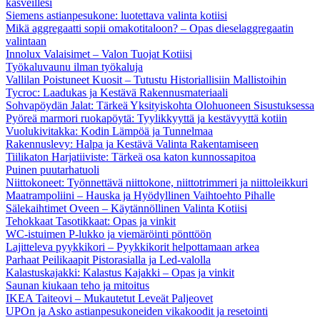
kasveillesi
Siemens astianpesukone: luotettava valinta kotiisi
Mikä aggregaatti sopii omakotitaloon? – Opas dieselaggregaatin
valintaan
Innolux Valaisimet – Valon Tuojat Kotiisi
Työkaluvaunu ilman työkaluja
Vallilan Poistuneet Kuosit – Tutustu Historiallisiin Mallistoihin
Tycroc: Laadukas ja Kestävä Rakennusmateriaali
Sohvapöydän Jalat: Tärkeä Yksityiskohta Olohuoneen Sisustuksessa
Pyöreä marmori ruokapöytä: Tyylikkyyttä ja kestävyyttä kotiin
Vuolukivitakka: Kodin Lämpöä ja Tunnelmaa
Rakennuslevy: Halpa ja Kestävä Valinta Rakentamiseen
Tiilikaton Harjatiiviste: Tärkeä osa katon kunnossapitoa
Puinen puutarhatuoli
Niittokoneet: Työnnettävä niittokone, niittotrimmeri ja niittoleikkuri
Maatrampoliini – Hauska ja Hyödyllinen Vaihtoehto Pihalle
Sälekaihtimet Oveen – Käytännöllinen Valinta Kotiisi
Tehokkaat Tasotikkaat: Opas ja vinkit
WC-istuimen P-lukko ja viemäröinti pönttöön
Lajitteleva pyykkikori – Pyykkikorit helpottamaan arkea
Parhaat Peilikaapit Pistorasialla ja Led-valolla
Kalastuskajakki: Kalastus Kajakki – Opas ja vinkit
Saunan kiukaan teho ja mitoitus
IKEA Taiteovi – Mukautetut Leveät Paljeovet
UPOn ja Asko astianpesukoneiden vikakoodit ja resetointi