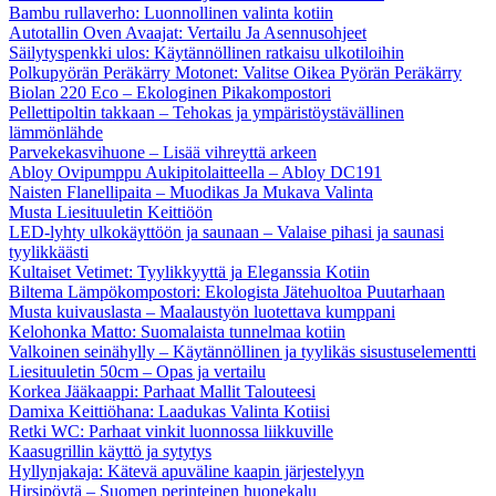
Bambu rullaverho: Luonnollinen valinta kotiin
Autotallin Oven Avaajat: Vertailu Ja Asennusohjeet
Säilytyspenkki ulos: Käytännöllinen ratkaisu ulkotiloihin
Polkupyörän Peräkärry Motonet: Valitse Oikea Pyörän Peräkärry
Biolan 220 Eco – Ekologinen Pikakompostori
Pellettipoltin takkaan – Tehokas ja ympäristöystävällinen
lämmönlähde
Parvekekasvihuone – Lisää vihreyttä arkeen
Abloy Ovipumppu Aukipitolaitteella – Abloy DC191
Naisten Flanellipaita – Muodikas Ja Mukava Valinta
Musta Liesituuletin Keittiöön
LED-lyhty ulkokäyttöön ja saunaan – Valaise pihasi ja saunasi
tyylikkäästi
Kultaiset Vetimet: Tyylikkyyttä ja Eleganssia Kotiin
Biltema Lämpökompostori: Ekologista Jätehuoltoa Puutarhaan
Musta kuivauslasta – Maalaustyön luotettava kumppani
Kelohonka Matto: Suomalaista tunnelmaa kotiin
Valkoinen seinähylly – Käytännöllinen ja tyylikäs sisustuselementti
Liesituuletin 50cm – Opas ja vertailu
Korkea Jääkaappi: Parhaat Mallit Talouteesi
Damixa Keittiöhana: Laadukas Valinta Kotiisi
Retki WC: Parhaat vinkit luonnossa liikkuville
Kaasugrillin käyttö ja sytytys
Hyllynjakaja: Kätevä apuväline kaapin järjestelyyn
Hirsipöytä – Suomen perinteinen huonekalu