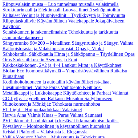
Riippuvalaisin musta – Luo tunnelmaa mustalla valaisimella
Struktuurimaali ja Efektimaali: Luovaa ilmettä seinäpintoihin
Kultaiset Vedinit ja Nuppivedinit – Tyylikkyyttä ja Toimivuutta
Riipputaskuliivit: Käytännöllinen Vaatekappale Jokapäiväiseen
Käyttöön
Seinäskanneri ja rakenneilmaisin: Tehokkuutta ja tarkkuutta
asuntorakentamiseen
Sängynrunko 90×200 – Metallinen Sängynrunko ja Sängyn Valinta
Kattopistorasiat ja Valaisinpistorasiat: Opas ja Vinkit
Sähkökattila, Sähkökattila Hinta ja Sähköpannu – Täydellinen Opas
Oras Sadesuihkusetin Asennus ja Edut
Kakkoskakkonen, 2×2 ja 4×4 Lankut: Mitat ja Käyttökohteet
Biolan Eco Kompostikäymälä – Ympäristöystävällinen Ratkaisu
Puutarhaan
Kodinhoitohuoneen ja autotallin käytännölliset rst-altaat
Liesituulettimet: Valitse Paras Vaihtoehto Keittiöösi
Metallikaappi ja Lukkokaappi: Käyttökohteet ja Parhaat Valinnat
CD-hylly: Täydellinen Ratkaisu Musiikin Säilyttämiseen
Niittokoneet ja Mönkijät: Tehokasta nurmenhoitoa
FT Light – Huippulaadukkaat Valaisimet
Harvia Aina Valmis Kiuas – Paras Valinta Saunaasi
PVC ikkunat: Laadukkaat ja kestävät ikkunaratkaisut kotiisi
Pöytälevy – Monipuolinen ja käytännöllinen huonekalu
Kristalli Plafondi – Valaistusta ja Eleganssia
Vallila Yövuoro Verho – Mukavuutta ja Tehokkuutta