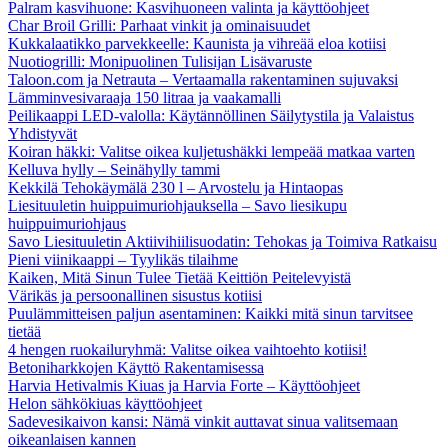
Palram kasvihuone: Kasvihuoneen valinta ja käyttöohjeet
Char Broil Grilli: Parhaat vinkit ja ominaisuudet
Kukkalaatikko parvekkeelle: Kaunista ja vihreää eloa kotiisi
Nuotiogrilli: Monipuolinen Tulisijan Lisävaruste
Taloon.com ja Netrauta – Vertaamalla rakentaminen sujuvaksi
Lämminvesivaraaja 150 litraa ja vaakamalli
Peilikaappi LED-valolla: Käytännöllinen Säilytystila ja Valaistus
Yhdistyvät
Koiran häkki: Valitse oikea kuljetushäkki lempeää matkaa varten
Kelluva hylly – Seinähylly tammi
Kekkilä Tehokäymälä 230 l – Arvostelu ja Hintaopas
Liesituuletin huippuimuriohjauksella – Savo liesikupu
huippuimuriohjaus
Savo Liesituuletin Aktiivihiilisuodatin: Tehokas ja Toimiva Ratkaisu
Pieni viinikaappi – Tyylikäs tilaihme
Kaiken, Mitä Sinun Tulee Tietää Keittiön Peitelevyistä
Värikäs ja persoonallinen sisustus kotiisi
Puulämmitteisen paljun asentaminen: Kaikki mitä sinun tarvitsee
tietää
4 hengen ruokailuryhmä: Valitse oikea vaihtoehto kotiisi!
Betoniharkkojen Käyttö Rakentamisessa
Harvia Hetivalmis Kiuas ja Harvia Forte – Käyttöohjeet
Helon sähkökiuas käyttöohjeet
Sadevesikaivon kansi: Nämä vinkit auttavat sinua valitsemaan
oikeanlaisen kannen