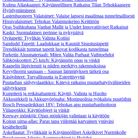
Kulma Allaskaappi: Käytännöllinen Ratkaisu Tilan Tehokkaaseen
Hyödyntämiseen
Lastenhuoneen Valaisimet: Valaise lapsesi maailmaa tunnelmallisesti
Hissivalaisimet: Tehokas Valaistuskeino Keittiöön
Oras Suihkuhana Vanhat Mallit ja Uudet Innovatiiviset Ratkaisut
Kaski: Suomalainen perinne ja nykypäivä
Ovitapetti: Tyylikäs Valinta Kotiisi
Sandudd Tapetit: Laadukkaat ja Kauniit Sisustustapetit
Trendikkäät tummat tapetit luovat kodikasta tunnelmaa
Parketin Alusmateriaali: Miten Valita Parhaat Vaihtoehdot
Sähköskootteri 25 km/h: Käytännön opas ja vinkit
Kaapelin läpiviennit ja niiden merkitys rakennuksissa
Kevythormi saunaan – Saunan lämmityksen tärkeä osa
Käsijohteet: Turvallisuutta ja Esteettisyyttä
Puutarhan säilytyslaatikko: Kätevä ratkaisu puutarhatyövälineiden
säilytykseen
Kuppiterä ja reikäsahanterä: Käyttö, Valinta ja Huolto
Akkusirkkeli ja Akkupyörösaha: Monipuolisia työkaluja puutöihin
Bosch Pensasleikkuri 18V: Tehokas apu puutarhanhoitoon
Viilapenkki: Käyttöohjeet ja vinkit
Keeway mönkijä: Opas mönkijän valintaan ja käyttöön
Koiran uima-allas: Paras tapa viilentää karvainen ystäväsi
kesähelteellä
Askellaatat: Tyylikkäät ja Käytännölliset Askelkivet Nurmikolle
Pesukoneen Jalusta: Asennusohjeet ja Hyödyt