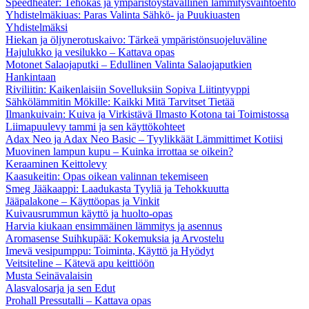
Speedheater: Tehokas ja ympäristöystävällinen lämmitysvaihtoehto
Yhdistelmäkiuas: Paras Valinta Sähkö- ja Puukiuasten
Yhdistelmäksi
Hiekan ja öljynerotuskaivo: Tärkeä ympäristönsuojeluväline
Hajulukko ja vesilukko – Kattava opas
Motonet Salaojaputki – Edullinen Valinta Salaojaputkien
Hankintaan
Riviliitin: Kaikenlaisiin Sovelluksiin Sopiva Liitintyyppi
Sähkölämmitin Mökille: Kaikki Mitä Tarvitset Tietää
Ilmankuivain: Kuiva ja Virkistävä Ilmasto Kotona tai Toimistossa
Liimapuulevy tammi ja sen käyttökohteet
Adax Neo ja Adax Neo Basic – Tyylikkäät Lämmittimet Kotiisi
Muovinen lampun kupu – Kuinka irrottaa se oikein?
Keraaminen Keittolevy
Kaasukeitin: Opas oikean valinnan tekemiseen
Smeg Jääkaappi: Laadukasta Tyyliä ja Tehokkuutta
Jääpalakone – Käyttöopas ja Vinkit
Kuivausrummun käyttö ja huolto-opas
Harvia kiukaan ensimmäinen lämmitys ja asennus
Aromasense Suihkupää: Kokemuksia ja Arvostelu
Imevä vesipumppu: Toiminta, Käyttö ja Hyödyt
Veitsiteline – Kätevä apu keittiöön
Musta Seinävalaisin
Alasvalosarja ja sen Edut
Prohall Pressutalli – Kattava opas