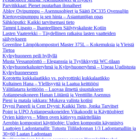
Parvitikkaat: Pienet puutarhan ilonaiheet
Abloy Ovipumppu – Asennusohjeet ja Säätö DC335 Ovensuljin
Kiertovesipumppu ja sen hinta – Asiantuntijan opas
Sähköputki: Kaikki tarvitsemasi tieto
Tammi Lipasto – Ihanteellinen Säilytyskaluste Kotiin
Lasten Vaaterekki – Täydellinen ratkaisu lasten vaatteiden
säilytykseen
Greenline Lämpökompostori Master 375L – Kokemuksia ja Yleistä
Tietoa
Kylpyhuoneen peili hyllyllä
Musta Vessanpönttö – Eleganssia ja Tyylikkyyttä WC-tilaan
Kylpyhuonekalusteryhmä ja Kylpyhuoneryhmä – Upeaa Uudistusta
Kylpyhuoneeseen
Korotettu kukkalaatikko vs. polyrottinki kukkalaatikko
Kultainen Hana – Ylellisyyttä ja Laatua keittiöösi
Välitilatarra keittiöön – Luovaa ilmettä sisustukseen
Astianpesukoneen Hanan Liitäntä ja Venttiilin Asennus
Pieni ja matala jakkara: Mukava valinta kotiisi
Dyyni Paneeli ja Cent Dyyni: Kaikki Tieto, Jonka Tarvitset
Point ja UPO Astianpesukoneiden Vikakoodit ja Käyttöohjeet
Ovien kätisyys – Miten oven kätisyys määritellään
Aerobin kompostori käyttöohje: Uuden kompostin käynnistys
Laattojen Ladontamallit: Tutustu Tiililadonnan 1/3 Ladontamalliin ja
30×60 Laatan Ladontaan