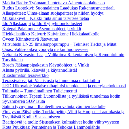
Makita Radio: Työmaan Luotettava Äänentoistolaitteisto
Rudus Luotokivi: Suomalainen Laadukas Rakennusmateriaali
Allaspeitteet: Uima-altaan suojapeitteet ja niiden hyödyt
Mukulakivet – Kaikki mitä sinun tarvitsee tietää
Ido Allaskaappi ja Ido Kylpyhuonekalusteet
Katepal Palahuopa: Asennusohjeet ja vinkit
Hiekkalaatikko Kaivuri: Kaivinkone Hiekkalaatikolle
Oveen Kiinnitettävä Jätevaunu
Mitsubishi LN25 Ilmalämpöpumppu – Tekniset Tiedot ja Mitat
Opas: Valitse oikea yöpöytä makuuhuoneeseesi
Netrauta Kuvasto: Laaja Valikoima Rakentamisen ja Remontoinnin
Tarvikkeita
Bosch Jääkaappipakastin Käyttöohjeet ja Vinkit
Alusta pyörillä, kätevää ja käytännöllistä!
Ruostumaton teräsverkko
Terassivalosarjat: Valaistusta ja tunnelmaa ulkotiloihin
LED Ulkovalot: Valaise pihapiirisi tehokkaasti ja energiatehokkaasti
Tulimalja – Tunnelmallinen Tulielementti
Tiilikuvioinen Tapetti: Luonnollista ja tyylikästä tunnelmaa kotiin
Syvänmeren SUP-lauta
Satiini tyynyliina – Ihanteellinen valinta yöunien laadulle
Finlayson Päiväpeite, Torkkupeitto, Viltti ja Huopa – Laadukasta ja
Tyylikästä Kodin Sisustamiseen
Baaripöytä ja tuolit: Sisustuksen kulmakivet kodin viihtyvyyteen
Kota Puukiuas: Perinteinen ja Tehokas Lämmönlähde