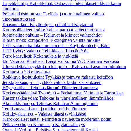
Lapetikkaat ja Kattotikkaat: Ostaessasi oikeanlaiset tikkaat katon
huoltoon
Pollarivalaisin musta: Tyylikäs ja toiminnallinen valinta
ulkovalaistukseen
Kaasunaulain: Käyttöohjeet ja Parhaat Käytännöt
Kuntosalilaitteet kotiin: Valitse parhaat laitteet kotisaliisi
Juomateline paljuun – Kelluvat ja kiinteät vaihtoehdot
Biolan mökkikompostori: Ekologinen valinta mökille
LED-valonauha liiketunnistimella – Käyttökohteet ja Edut
LED Lyhty: Valaisee Tehokkaasti Pimeän Yön
Ferre kaasuliesi: Kokemuksia ja vinkkejä
Ido Varaosat Puuilosta: Laaja Valikoima WC-Istuimen Varaosia
Ulosvedettävä pyykkikori kaappiin – Kätevä ratkaisu kodinhoitoon
Kompostin Sekoitussauva
Roikkuva liesituuletin: Tyylikäs ja toimiva ratkaisu keittiöön
Jenkkijääkaappi – Tyylikäs valinta kodin sisustukseen
Höyrykattila – Tehokas lämmönlähde teollisuudessa
Korkeussäädettävä Työpöytä – Parhaimmat Valinnat ja Tarjoukset
Kastor-takkasydän: Tehokas ja tunnelmallinen lämmönlähde
Akustiikkahuopa: Tehokas Ratkaisu Ääniongelmiin
Teollisuusvalaisimet ja niiden hyödyntäminen
Kohdevalaisimet – Valaista tilaasi tyylikkäästi
Marokkolaiset laatat: Perinteistä kauneutta moderniin kotiin
Pellavaverhojen Kauneus ja Käytännöllisyys
Oranssit Verhot – Piristävä Sisustuselementti Kotiisi