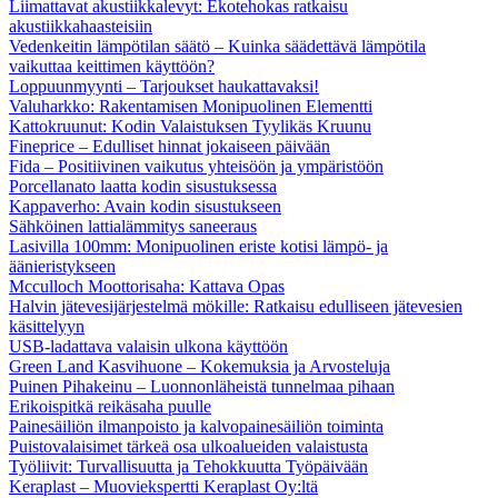
Liimattavat akustiikkalevyt: Ekotehokas ratkaisu
akustiikkahaasteisiin
Vedenkeitin lämpötilan säätö – Kuinka säädettävä lämpötila
vaikuttaa keittimen käyttöön?
Loppuunmyynti – Tarjoukset haukattavaksi!
Valuharkko: Rakentamisen Monipuolinen Elementti
Kattokruunut: Kodin Valaistuksen Tyylikäs Kruunu
Fineprice – Edulliset hinnat jokaiseen päivään
Fida – Positiivinen vaikutus yhteisöön ja ympäristöön
Porcellanato laatta kodin sisustuksessa
Kappaverho: Avain kodin sisustukseen
Sähköinen lattialämmitys saneeraus
Lasivilla 100mm: Monipuolinen eriste kotisi lämpö- ja
äänieristykseen
Mcculloch Moottorisaha: Kattava Opas
Halvin jätevesijärjestelmä mökille: Ratkaisu edulliseen jätevesien
käsittelyyn
USB-ladattava valaisin ulkona käyttöön
Green Land Kasvihuone – Kokemuksia ja Arvosteluja
Puinen Pihakeinu – Luonnonläheistä tunnelmaa pihaan
Erikoispitkä reikäsaha puulle
Painesäiliön ilmanpoisto ja kalvopainesäiliön toiminta
Puistovalaisimet tärkeä osa ulkoalueiden valaistusta
Työliivit: Turvallisuutta ja Tehokkuutta Työpäivään
Keraplast – Muoviekspertti Keraplast Oy:ltä