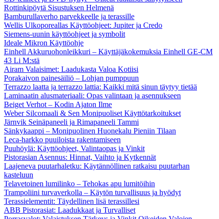
Rottinkipöytä Sisustuksen Helmenä
Bamburullaverho parvekkeelle ja terassille
Wellis Ulkoporeallas Käyttöohjeet: Jupiter ja Credo
Siemens-uunin käyttöohjeet ja symbolit
Ideale Mikron Käyttöohje
Einhell Akkuruohonleikkuri – Käyttäjäkokemuksia Einhell GE-CM
43 Li M:stä
Airam Valaisimet: Laadukasta Valoa Kotiisi
Porakaivon painesäiliö – Lohjan pumppuun
Terrazzo laatta ja terrazzo lattia: Kaikki mitä sinun täytyy tietää
Laminaatin alusmateriaali: Opas valintaan ja asennukseen
Beiget Verhot – Kodin Ajaton Ilme
Weber Silcomaali & Sen Monipuoliset Käyttötarkoitukset
Järnvik Seinäpaneeli ja Rimapaneeli Tammi
Sänkykaappi – Monipuolinen Huonekalu Pieniin Tilaan
Leca-harkko puuiloista rakentamiseen
Puuhöylä: Käyttöohjeet, Valintaopas ja Vinkit
Pistorasian Asennus: Hinnat, Vaihto ja Kytkennät
Laajeneva puutarhaletku: Käytännöllinen ratkaisu puutarhan
kasteluun
Telavetoinen lumilinko – Tehokas apu lumitöihin
Trampoliini turvaverkolla – Käytön turvallisuus ja hyödyt
Terassielementit: Täydellinen lisä terassillesi
ABB Pistorasiat: Laadukkaat ja Turvalliset
Porrasvalot: Valaistuksen Tärkeys ja Vinkit Oikeiden Valojen