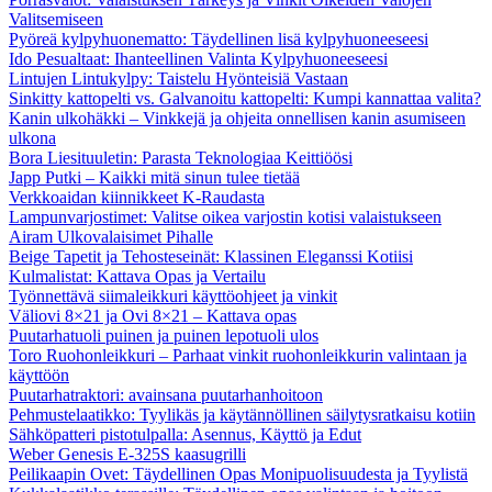
Valitsemiseen
Pyöreä kylpyhuonematto: Täydellinen lisä kylpyhuoneeseesi
Ido Pesualtaat: Ihanteellinen Valinta Kylpyhuoneeseesi
Lintujen Lintukylpy: Taistelu Hyönteisiä Vastaan
Sinkitty kattopelti vs. Galvanoitu kattopelti: Kumpi kannattaa valita?
Kanin ulkohäkki – Vinkkejä ja ohjeita onnellisen kanin asumiseen
ulkona
Bora Liesituuletin: Parasta Teknologiaa Keittiöösi
Japp Putki – Kaikki mitä sinun tulee tietää
Verkkoaidan kiinnikkeet K-Raudasta
Lampunvarjostimet: Valitse oikea varjostin kotisi valaistukseen
Airam Ulkovalaisimet Pihalle
Beige Tapetit ja Tehosteseinät: Klassinen Eleganssi Kotiisi
Kulmalistat: Kattava Opas ja Vertailu
Työnnettävä siimaleikkuri käyttöohjeet ja vinkit
Väliovi 8×21 ja Ovi 8×21 – Kattava opas
Puutarhatuoli puinen ja puinen lepotuoli ulos
Toro Ruohonleikkuri – Parhaat vinkit ruohonleikkurin valintaan ja
käyttöön
Puutarhatraktori: avainsana puutarhanhoitoon
Pehmustelaatikko: Tyylikäs ja käytännöllinen säilytysratkaisu kotiin
Sähköpatteri pistotulpalla: Asennus, Käyttö ja Edut
Weber Genesis E-325S kaasugrilli
Peilikaapin Ovet: Täydellinen Opas Monipuolisuudesta ja Tyylistä