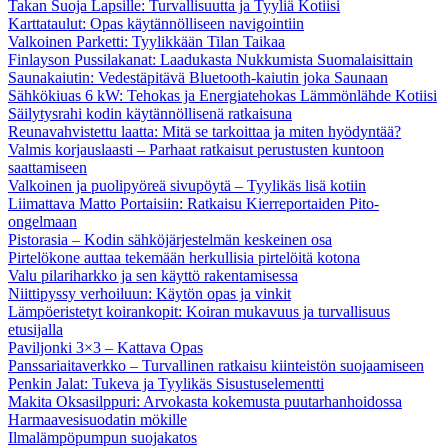
Takan Suoja Lapsille: Turvallisuutta ja Tyyliä Kotiisi
Karttataulut: Opas käytännölliseen navigointiin
Valkoinen Parketti: Tyylikkään Tilan Taikaa
Finlayson Pussilakanat: Laadukasta Nukkumista Suomalaisittain
Saunakaiutin: Vedestäpitävä Bluetooth-kaiutin joka Saunaan
Sähkökiuas 6 kW: Tehokas ja Energiatehokas Lämmönlähde Kotiisi
Säilytysrahi kodin käytännöllisenä ratkaisuna
Reunavahvistettu laatta: Mitä se tarkoittaa ja miten hyödyntää?
Valmis korjauslaasti – Parhaat ratkaisut perustusten kuntoon
saattamiseen
Valkoinen ja puolipyöreä sivupöytä – Tyylikäs lisä kotiin
Liimattava Matto Portaisiin: Ratkaisu Kierreportaiden Pito-
ongelmaan
Pistorasia – Kodin sähköjärjestelmän keskeinen osa
Pirtelökone auttaa tekemään herkullisia pirtelöitä kotona
Valu pilariharkko ja sen käyttö rakentamisessa
Niittipyssy verhoiluun: Käytön opas ja vinkit
Lämpöeristetyt koirankopit: Koiran mukavuus ja turvallisuus
etusijalla
Paviljonki 3×3 – Kattava Opas
Panssariaitaverkko – Turvallinen ratkaisu kiinteistön suojaamiseen
Penkin Jalat: Tukeva ja Tyylikäs Sisustuselementti
Makita Oksasilppuri: Arvokasta kokemusta puutarhanhoidossa
Harmaavesisuodatin mökille
Ilmalämpöpumpun suojakatos