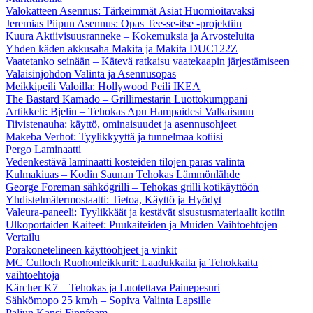
Valokatteen Asennus: Tärkeimmät Asiat Huomioitavaksi
Jeremias Piipun Asennus: Opas Tee-se-itse -projektiin
Kuura Aktiivisuusranneke – Kokemuksia ja Arvosteluita
Yhden käden akkusaha Makita ja Makita DUC122Z
Vaatetanko seinään – Kätevä ratkaisu vaatekaapin järjestämiseen
Valaisinjohdon Valinta ja Asennusopas
Meikkipeili Valoilla: Hollywood Peili IKEA
The Bastard Kamado – Grillimestarin Luottokumppani
Artikkeli: Bjelin – Tehokas Apu Hampaidesi Valkaisuun
Tiivistenauha: käyttö, ominaisuudet ja asennusohjeet
Makeba Verhot: Tyylikkyyttä ja tunnelmaa kotiisi
Pergo Laminaatti
Vedenkestävä laminaatti kosteiden tilojen paras valinta
Kulmakiuas – Kodin Saunan Tehokas Lämmönlähde
George Foreman sähkögrilli – Tehokas grilli kotikäyttöön
Yhdistelmätermostaatti: Tietoa, Käyttö ja Hyödyt
Valeura-paneeli: Tyylikkäät ja kestävät sisustusmateriaalit kotiin
Ulkoportaiden Kaiteet: Puukaiteiden ja Muiden Vaihtoehtojen
Vertailu
Porakonetelineen käyttöohjeet ja vinkit
MC Culloch Ruohonleikkurit: Laadukkaita ja Tehokkaita
vaihtoehtoja
Kärcher K7 – Tehokas ja Luotettava Painepesuri
Sähkömopo 25 km/h – Sopiva Valinta Lapsille
Paljun Kansi Finnfoam