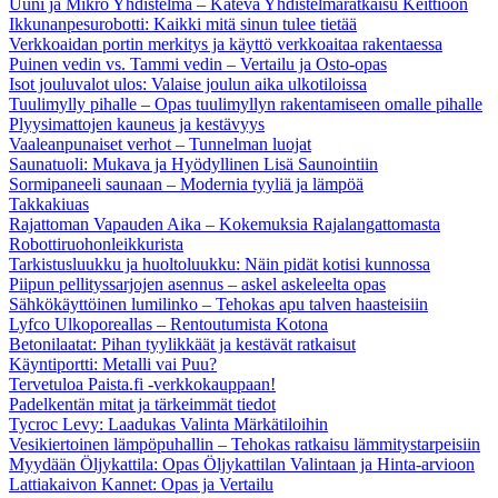
Uuni ja Mikro Yhdistelmä – Kätevä Yhdistelmäratkaisu Keittiöön
Ikkunanpesurobotti: Kaikki mitä sinun tulee tietää
Verkkoaidan portin merkitys ja käyttö verkkoaitaa rakentaessa
Puinen vedin vs. Tammi vedin – Vertailu ja Osto-opas
Isot jouluvalot ulos: Valaise joulun aika ulkotiloissa
Tuulimylly pihalle – Opas tuulimyllyn rakentamiseen omalle pihalle
Plyysimattojen kauneus ja kestävyys
Vaaleanpunaiset verhot – Tunnelman luojat
Saunatuoli: Mukava ja Hyödyllinen Lisä Saunointiin
Sormipaneeli saunaan – Modernia tyyliä ja lämpöä
Takkakiuas
Rajattoman Vapauden Aika – Kokemuksia Rajalangattomasta
Robottiruohonleikkurista
Tarkistusluukku ja huoltoluukku: Näin pidät kotisi kunnossa
Piipun pellityssarjojen asennus – askel askeleelta opas
Sähkökäyttöinen lumilinko – Tehokas apu talven haasteisiin
Lyfco Ulkoporeallas – Rentoutumista Kotona
Betonilaatat: Pihan tyylikkäät ja kestävät ratkaisut
Käyntiportti: Metalli vai Puu?
Tervetuloa Paista.fi -verkkokauppaan!
Padelkentän mitat ja tärkeimmät tiedot
Tycroc Levy: Laadukas Valinta Märkätiloihin
Vesikiertoinen lämpöpuhallin – Tehokas ratkaisu lämmitystarpeisiin
Myydään Öljykattila: Opas Öljykattilan Valintaan ja Hinta-arvioon
Lattiakaivon Kannet: Opas ja Vertailu