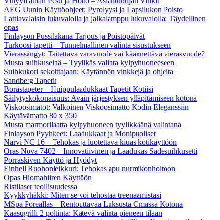
Vinyylilattian Pesu ja Hoito – Asiantuntijan Vinkit
AEG Uunin Käyttöohjeet: Pyrolyysi ja Lapsilukon Poisto
Lattiavalaisin lukuvalolla ja jalkalamppu lukuvalolla: Täydellinen
opas
Finlayson Pussilakana Tarjous ja Poistopäivät
Turkoosi tapetti – Tunnelmallinen valinta sisustukseen
Vierassängyt: Taitettava varavuode vai käännettävä vierasvuode?
Musta suihkuseinä – Tyylikäs valinta kylpyhuoneeseen
Suihkukori sekoittajaan: Käytännön vinkkejä ja ohjeita
Sandberg Tapetit
Boråstapeter – Huippulaadukkaat Tapetit Kotiisi
Säilytyskokonaisuus: Avain järjestyksen ylläpitämiseen kotona
Viskoosimatot: Valkoinen Viskoosimatto Kodin Eleganssiin
Käytävämatto 80 x 350
Musta marmorilaatta kylpyhuoneen tyylikkäänä valintana
Finlayson Pyyhkeet: Laadukkaat ja Monipuoliset
Narvi NC 16 – Tehokas ja luotettava kiuas kotikäyttöön
Oras Nova 7402 – Innovatiivinen ja Laadukas Sadesuihkusetti
Porraskiven Käyttö ja Hyödyt
Einhell Ruohonleikkuri: Tehokas apu nurmikonhoitoon
Opas Hiomahiiren Käyttöön
Ristilaser teollisuudessa
Kyykkyhäkki: Miten se voi tehostaa treenaamistasi
MSpa Poreallas – Rentouttavaa Luksusta Omassa Kotona
Kaasugrilli 2 poltinta: Kätevä valinta pieneen tilaan