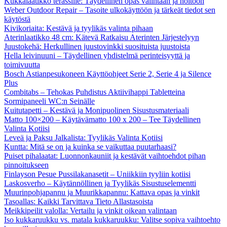
Kukkalaatikko terassille: Täydellinen opas valintaan ja hoitoon
Weber Outdoor Repair – Tasoite ulkokäyttöön ja tärkeät tiedot sen
käytöstä
Kivikoriaita: Kestävä ja tyylikäs valinta pihaan
Aterinlaatikko 48 cm: Kätevä Ratkaisu Aterinten Järjestelyyn
Juustokehä: Herkullinen juustovinkki suosituista juustoista
Hella leivinuuni – Täydellinen yhdistelmä perinteisyyttä ja
toimivuutta
Bosch Astianpesukoneen Käyttöohjeet Serie 2, Serie 4 ja Silence
Plus
Combitabs – Tehokas Puhdistus Aktiivihappi Tabletteina
Sormipaneeli WC:n Seinälle
Kuitutapetti – Kestävä ja Monipuolinen Sisustusmateriaali
Matto 100×200 – Käytävämatto 100 x 200 – Tee Täydellinen
Valinta Kotiisi
Leveä ja Paksu Jalkalista: Tyylikäs Valinta Kotiisi
Kuntta: Mitä se on ja kuinka se vaikuttaa puutarhaasi?
Puiset pihalaatat: Luonnonkauniit ja kestävät vaihtoehdot pihan
pinnoitukseen
Finlayson Pesue Pussilakanasetit – Uniikkiin tyyliin kotiisi
Laskosverho – Käytännöllinen ja Tyylikäs Sisustuselementti
Muurinpohjapannu ja Muurikkapannu: Kattava opas ja vinkit
Tasoallas: Kaikki Tarvittava Tieto Allastasoista
Meikkipeilit valolla: Vertailu ja vinkit oikean valintaan
Iso kukkaruukku vs. matala kukkaruukku: Valitse sopiva vaihtoehto