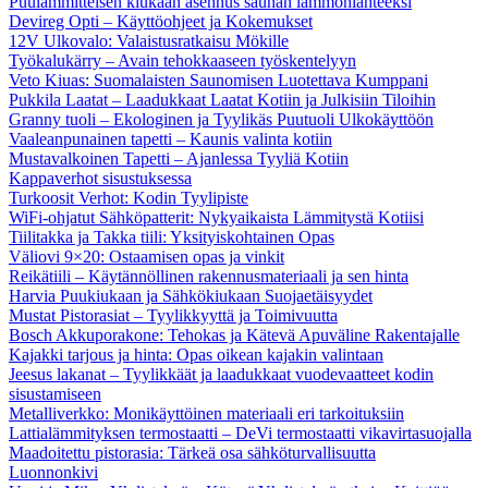
Puulämmitteisen kiukaan asennus saunan lämmönlähteeksi
Devireg Opti – Käyttöohjeet ja Kokemukset
12V Ulkovalo: Valaistusratkaisu Mökille
Työkalukärry – Avain tehokkaaseen työskentelyyn
Veto Kiuas: Suomalaisten Saunomisen Luotettava Kumppani
Pukkila Laatat – Laadukkaat Laatat Kotiin ja Julkisiin Tiloihin
Granny tuoli – Ekologinen ja Tyylikäs Puutuoli Ulkokäyttöön
Vaaleanpunainen tapetti – Kaunis valinta kotiin
Mustavalkoinen Tapetti – Ajanlessa Tyyliä Kotiin
Kappaverhot sisustuksessa
Turkoosit Verhot: Kodin Tyylipiste
WiFi-ohjatut Sähköpatterit: Nykyaikaista Lämmitystä Kotiisi
Tiilitakka ja Takka tiili: Yksityiskohtainen Opas
Väliovi 9×20: Ostaamisen opas ja vinkit
Reikätiili – Käytännöllinen rakennusmateriaali ja sen hinta
Harvia Puukiukaan ja Sähkökiukaan Suojaetäisyydet
Mustat Pistorasiat – Tyylikkyyttä ja Toimivuutta
Bosch Akkuporakone: Tehokas ja Kätevä Apuväline Rakentajalle
Kajakki tarjous ja hinta: Opas oikean kajakin valintaan
Jeesus lakanat – Tyylikkäät ja laadukkaat vuodevaatteet kodin
sisustamiseen
Metalliverkko: Monikäyttöinen materiaali eri tarkoituksiin
Lattialämmityksen termostaatti – DeVi termostaatti vikavirtasuojalla
Maadoitettu pistorasia: Tärkeä osa sähköturvallisuutta
Luonnonkivi