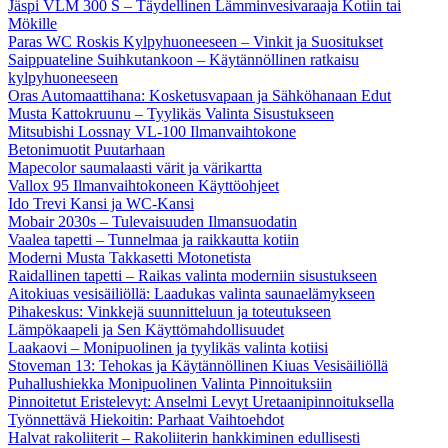
Jäspi VLM 300 S – Täydellinen Lämminvesivaraaja Kotiin tai
Mökille
Paras WC Roskis Kylpyhuoneeseen – Vinkit ja Suositukset
Saippuateline Suihkutankoon – Käytännöllinen ratkaisu
kylpyhuoneeseen
Oras Automaattihana: Kosketusvapaan ja Sähköhanaan Edut
Musta Kattokruunu – Tyylikäs Valinta Sisustukseen
Mitsubishi Lossnay VL-100 Ilmanvaihtokone
Betonimuotit Puutarhaan
Mapecolor saumalaasti värit ja värikartta
Vallox 95 Ilmanvaihtokoneen Käyttöohjeet
Ido Trevi Kansi ja WC-Kansi
Mobair 2030s – Tulevaisuuden Ilmansuodatin
Vaalea tapetti – Tunnelmaa ja raikkautta kotiin
Moderni Musta Takkasetti Motonetista
Raidallinen tapetti – Raikas valinta moderniin sisustukseen
Aitokiuas vesisäiliöllä: Laadukas valinta saunaelämykseen
Pihakeskus: Vinkkejä suunnitteluun ja toteutukseen
Lämpökaapeli ja Sen Käyttömahdollisuudet
Laakaovi – Monipuolinen ja tyylikäs valinta kotiisi
Stoveman 13: Tehokas ja Käytännöllinen Kiuas Vesisäiliöllä
Puhallushiekka Monipuolinen Valinta Pinnoituksiin
Pinnoitetut Eristelevyt: Anselmi Levyt Uretaanipinnoituksella
Työnnettävä Hiekoitin: Parhaat Vaihtoehdot
Halvat rakoliiterit – Rakoliiterin hankkiminen edullisesti