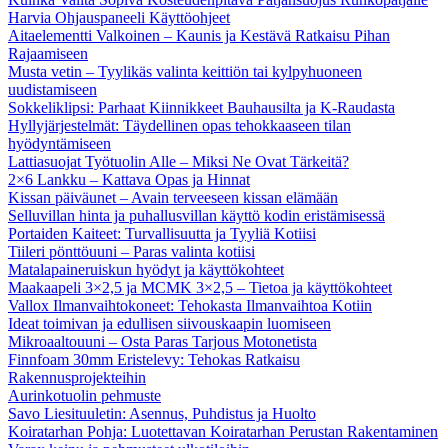
Harvia Ohjauspaneeli Käyttöohjeet
Aitaelementti Valkoinen – Kaunis ja Kestävä Ratkaisu Pihan
Rajaamiseen
Musta vetin – Tyylikäs valinta keittiön tai kylpyhuoneen
uudistamiseen
Sokkeliklipsi: Parhaat Kiinnikkeet Bauhausilta ja K-Raudasta
Hyllyjärjestelmät: Täydellinen opas tehokkaaseen tilan
hyödyntämiseen
Lattiasuojat Työtuolin Alle – Miksi Ne Ovat Tärkeitä?
2×6 Lankku – Kattava Opas ja Hinnat
Kissan päiväunet – Avain terveeseen kissan elämään
Selluvillan hinta ja puhallusvillan käyttö kodin eristämisessä
Portaiden Kaiteet: Turvallisuutta ja Tyyliä Kotiisi
Tiileri pönttöuuni – Paras valinta kotiisi
Matalapaineruiskun hyödyt ja käyttökohteet
Maakaapeli 3×2,5 ja MCMK 3×2,5 – Tietoa ja käyttökohteet
Vallox Ilmanvaihtokoneet: Tehokasta Ilmanvaihtoa Kotiin
Ideat toimivan ja edullisen siivouskaapin luomiseen
Mikroaaltouuni – Osta Paras Tarjous Motonetista
Finnfoam 30mm Eristelevy: Tehokas Ratkaisu
Rakennusprojekteihin
Aurinkotuolin pehmuste
Savo Liesituuletin: Asennus, Puhdistus ja Huolto
Koiratarhan Pohja: Luotettavan Koiratarhan Perustan Rakentaminen