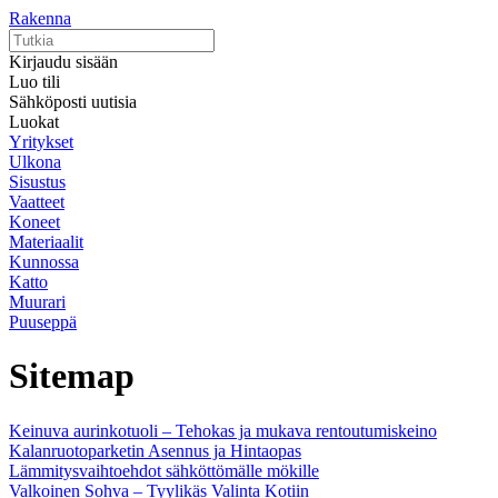
Rakenna
Kirjaudu sisään
Luo tili
Sähköposti uutisia
Luokat
Yritykset
Ulkona
Sisustus
Vaatteet
Koneet
Materiaalit
Kunnossa
Katto
Muurari
Puuseppä
Sitemap
Keinuva aurinkotuoli – Tehokas ja mukava rentoutumiskeino
Kalanruotoparketin Asennus ja Hintaopas
Lämmitysvaihtoehdot sähköttömälle mökille
Valkoinen Sohva – Tyylikäs Valinta Kotiin