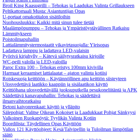
Broil King Kaasugrilli – Tehokas ja Laadukas Valinta Grillaukseen
Peltikattomaali Musta: Asiantuntijan Opas
U-portaat omakotitalon sisätiloihin
Nuohousluukku: Kaikki mitä sinun tulee tietää
Maalämpöpumppu – Tehokas ja Ympäristöystävällinen Ratkaisu
Lämmitykseen
Poistoilmapuhallin
Lattialämmitystermostaatit vikavirtasuojalla: Yleisopas
Ladattava lamppu ja ladattava LED-valaisin
Pyörivä kirjahylly – Kätevä säilytysratkaisu kirjoille
WC-peili valolla ja LED-valoilla
Paroc Extra 100 – Tehokas eristys 100mm kivivilla
Harmaat keraamiset lattialaatat – ajaton valinta kotiisi
Roiskesuoja keittiöön – Käytännöllinen apu keittiön siisteyteen
Ulosvedettävä laatikko kaappiin ja sisälaatikon käyttö
Keittiöhana ulosvedettävällä juoksuputkella pesukoneliitäntä ja APK
Säädettävä kanavapuhallin: Tehokas ja säädettävä
ilmanvaihtoratkaisu
Betoni kaivonrenkaat: käyttö ja ylläpito
Sälepohjat: Valitse Oikean Kokoiset ja Laadukkaat Pohjat Sänkyysi
Valkoinen Ruokapöytä: Tyylikäs Valinta Kotiin
Boordilista: Täydellinen Opas Käyttöön
Vallox 121 Käyttöohjeet: Kesä/Talvipellin ja Tuloilman lämpötilan
säätö