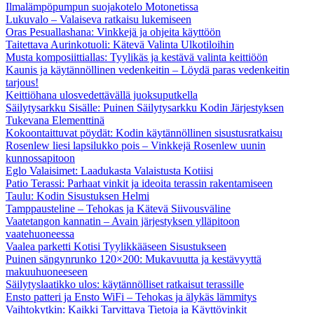
Ilmalämpöpumpun suojakotelo Motonetissa
Lukuvalo – Valaiseva ratkaisu lukemiseen
Oras Pesuallashana: Vinkkejä ja ohjeita käyttöön
Taitettava Aurinkotuoli: Kätevä Valinta Ulkotiloihin
Musta komposiittiallas: Tyylikäs ja kestävä valinta keittiöön
Kaunis ja käytännöllinen vedenkeitin – Löydä paras vedenkeitin
tarjous!
Keittiöhana ulosvedettävällä juoksuputkella
Säilytysarkku Sisälle: Puinen Säilytysarkku Kodin Järjestyksen
Tukevana Elementtinä
Kokoontaittuvat pöydät: Kodin käytännöllinen sisustusratkaisu
Rosenlew liesi lapsilukko pois – Vinkkejä Rosenlew uunin
kunnossapitoon
Eglo Valaisimet: Laadukasta Valaistusta Kotiisi
Patio Terassi: Parhaat vinkit ja ideoita terassin rakentamiseen
Taulu: Kodin Sisustuksen Helmi
Tamppausteline – Tehokas ja Kätevä Siivousväline
Vaatetangon kannatin – Avain järjestyksen ylläpitoon
vaatehuoneessa
Vaalea parketti Kotisi Tyylikkääseen Sisustukseen
Puinen sängynrunko 120×200: Mukavuutta ja kestävyyttä
makuuhuoneeseen
Säilytyslaatikko ulos: käytännölliset ratkaisut terassille
Ensto patteri ja Ensto WiFi – Tehokas ja älykäs lämmitys
Vaihtokytkin: Kaikki Tarvittava Tietoja ja Käyttövinkit