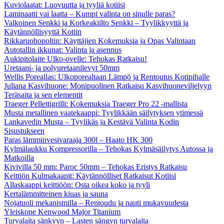
Kuviolaatat: Luovuutta ja tyyliä kotiisi
Laminaatti vai laatta – Kumpi valinta on sinulle paras?
Valkoinen Senkki ja Korkeakiilto Senkki – Tyylikkyyttä ja
Käytännöllisyyttä Kotiin
Rikkaruohopoltin: Käyttäjien Kokemuksia ja Opas Valintaan
Autotallin ikkunat: Valinta ja asennus
Aukipitolaite Ulko-ovelle: Tehokas Ratkaisu!
Uretaani- ja polyuretaanilevyt 50mm
Wellis Poreallas: Ulkoporealtaan Lämpö ja Rentoutus Kotipihalle
Juliana Kasvihuone: Monipuolinen Ratkaisu Kasvihuoneviljelyyn
Teräsaita ja sen elementit
Traeger Pellettigrilli: Kokemuksia Traeger Pro 22 -mallista
Musta metallinen vaatekaappi: Tyylikkään säilytyksen ytimessä
Lankavedin Musta – Tyylikäs ja Kestävä Valinta Kodin
Sisustukseen
Paras lämminvesivaraaja 300l – Haato HK 300
Kylmälaukku Kompressorilla – Tehokas Kylmäsäilytys Autossa ja
Matkoilla
Kivivilla 50 mm: Paroc 50mm – Tehokas Eristys Ratkaisu
Keittiön Kulmakaapit: Käytännölliset Ratkaisut Kotiisi
Allaskaappi keittiöön: Osta oikea koko ja tyyli
Kertalämmitteinen kiuas ja sauna
Nojatuoli mekanismilla – Rentoudu ja nauti mukavuudesta
Yleiskone Kenwood Major Titanium
Turvalaita sänkyyn – Lasten sängyn turvalaita