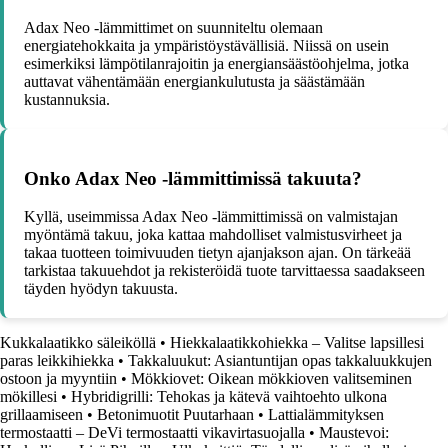
Adax Neo -lämmittimet on suunniteltu olemaan
energiatehokkaita ja ympäristöystävällisiä. Niissä on usein
esimerkiksi lämpötilanrajoitin ja energiansäästöohjelma, jotka
auttavat vähentämään energiankulutusta ja säästämään
kustannuksia.
Onko Adax Neo -lämmittimissä takuuta?
Kyllä, useimmissa Adax Neo -lämmittimissä on valmistajan
myöntämä takuu, joka kattaa mahdolliset valmistusvirheet ja
takaa tuotteen toimivuuden tietyn ajanjakson ajan. On tärkeää
tarkistaa takuuehdot ja rekisteröidä tuote tarvittaessa saadakseen
täyden hyödyn takuusta.
Kukkalaatikko säleiköllä
•
Hiekkalaatikkohiekka – Valitse lapsillesi
paras leikkihiekka
•
Takkaluukut: Asiantuntijan opas takkaluukkujen
ostoon ja myyntiin
•
Mökkiovet: Oikean mökkioven valitseminen
mökillesi
•
Hybridigrilli: Tehokas ja kätevä vaihtoehto ulkona
grillaamiseen
•
Betonimuotit Puutarhaan
•
Lattialämmityksen
termostaatti – DeVi termostaatti vikavirtasuojalla
•
Maustevoi: