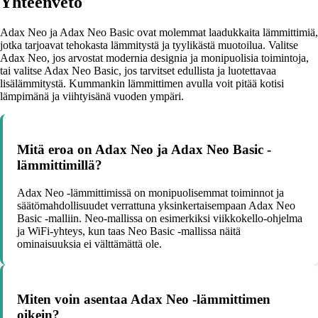
Yhteenveto
Adax Neo ja Adax Neo Basic ovat molemmat laadukkaita lämmittimiä,
jotka tarjoavat tehokasta lämmitystä ja tyylikästä muotoilua. Valitse
Adax Neo, jos arvostat modernia designia ja monipuolisia toimintoja,
tai valitse Adax Neo Basic, jos tarvitset edullista ja luotettavaa
lisälämmitystä. Kummankin lämmittimen avulla voit pitää kotisi
lämpimänä ja viihtyisänä vuoden ympäri.
Mitä eroa on Adax Neo ja Adax Neo Basic -
lämmittimillä?
Adax Neo -lämmittimissä on monipuolisemmat toiminnot ja
säätömahdollisuudet verrattuna yksinkertaisempaan Adax Neo
Basic -malliin. Neo-mallissa on esimerkiksi viikkokello-ohjelma
ja WiFi-yhteys, kun taas Neo Basic -mallissa näitä
ominaisuuksia ei välttämättä ole.
Miten voin asentaa Adax Neo -lämmittimen
oikein?