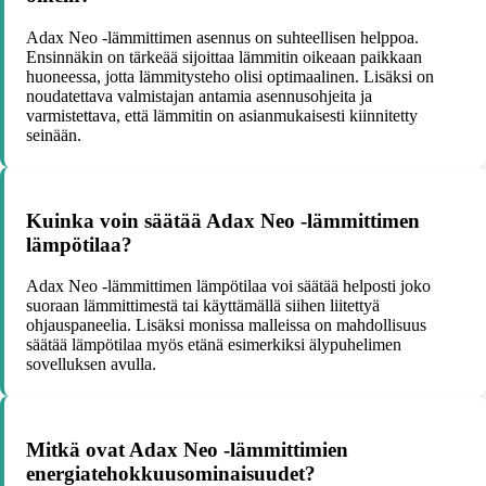
Adax Neo -lämmittimen asennus on suhteellisen helppoa.
Ensinnäkin on tärkeää sijoittaa lämmitin oikeaan paikkaan
huoneessa, jotta lämmitysteho olisi optimaalinen. Lisäksi on
noudatettava valmistajan antamia asennusohjeita ja
varmistettava, että lämmitin on asianmukaisesti kiinnitetty
seinään.
Kuinka voin säätää Adax Neo -lämmittimen
lämpötilaa?
Adax Neo -lämmittimen lämpötilaa voi säätää helposti joko
suoraan lämmittimestä tai käyttämällä siihen liitettyä
ohjauspaneelia. Lisäksi monissa malleissa on mahdollisuus
säätää lämpötilaa myös etänä esimerkiksi älypuhelimen
sovelluksen avulla.
Mitkä ovat Adax Neo -lämmittimien
energiatehokkuusominaisuudet?