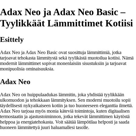
Adax Neo ja Adax Neo Basic –
Tyylikkäät Lämmittimet Kotiisi
Esittely
Adax Neo ja Adax Neo Basic ovat suosittuja lämmittimiä, jotka
tarjoavat tehokasta lämmitystä sekä tyylikästä muotoilua kotiisi. Nämä
modernit lämmittimet sopivat monenlaisiin sisustuksiin ja tarjoavat
monipuolisia ominaisuuksia.
Adax Neo
Adax Neo on huippulaadukas lämmitin, joka yhdistää tyylikkään
ulkomuodon ja tehokkaan lämmityksen. Sen moderni muotoilu sopii
täydellisesti nykyaikaiseen kotiin ja tuo huoneeseen eleganttia ilmettä.
Adax Neo tarjoaa myös monia käteviä toimintoja, kuten digitaalisen
termostaatin ja ajastustoiminnon, jotka tekevät lämmittimen käytöstä
helppoa ja energiatehokasta. Voit säätää lämpötilaa helposti ja saada
huoneen lämmitettyä juuri haluamallesi tasolle.