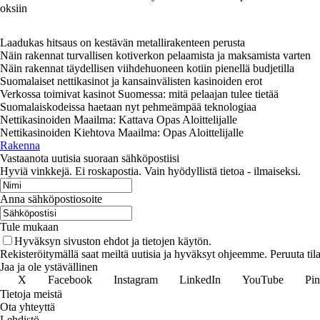
oksiin
Laadukas hitsaus on kestävän metallirakenteen perusta
Näin rakennat turvallisen kotiverkon pelaamista ja maksamista varten
Näin rakennat täydellisen viihdehuoneen kotiin pienellä budjetilla
Suomalaiset nettikasinot ja kansainvälisten kasinoiden erot
Verkossa toimivat kasinot Suomessa: mitä pelaajan tulee tietää
Suomalaiskodeissa haetaan nyt pehmeämpää teknologiaa
Nettikasinoiden Maailma: Kattava Opas Aloittelijalle
Nettikasinoiden Kiehtova Maailma: Opas Aloittelijalle
Rakenna
Vastaanota uutisia suoraan sähköpostiisi
Hyviä vinkkejä. Ei roskapostia. Vain hyödyllistä tietoa - ilmaiseksi.
Anna sähköpostiosoite
Tule mukaan
Hyväksyn sivuston ehdot ja tietojen käytön.
Rekisteröitymällä saat meiltä uutisia ja hyväksyt ohjeemme. Peruuta tila
Jaa ja ole ystävällinen
X
Facebook
Instagram
LinkedIn
YouTube
Pin
Tietoja meistä
Ota yhteyttä
Lehdistö