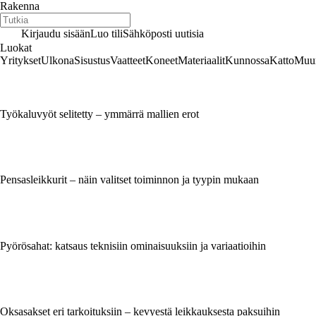
Rakenna
Kirjaudu sisään
Luo tili
Sähköposti uutisia
Luokat
Yritykset
Ulkona
Sisustus
Vaatteet
Koneet
Materiaalit
Kunnossa
Katto
Muur
Työkaluvyöt selitetty – ymmärrä mallien erot
Pensasleikkurit – näin valitset toiminnon ja tyypin mukaan
Pyörösahat: katsaus teknisiin ominaisuuksiin ja variaatioihin
Oksasakset eri tarkoituksiin – kevyestä leikkauksesta paksuihin