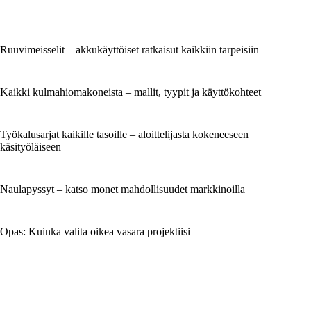
Ruuvimeisselit – akkukäyttöiset ratkaisut kaikkiin tarpeisiin
Kaikki kulmahiomakoneista – mallit, tyypit ja käyttökohteet
Työkalusarjat kaikille tasoille – aloittelijasta kokeneeseen
käsityöläiseen
Naulapyssyt – katso monet mahdollisuudet markkinoilla
Opas: Kuinka valita oikea vasara projektiisi