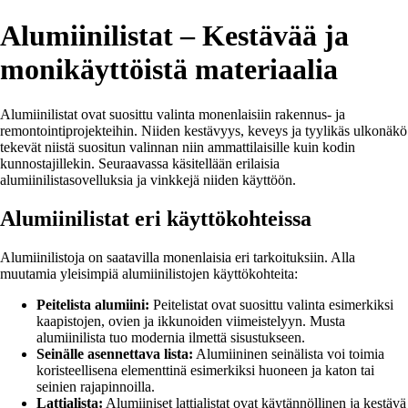
Alumiinilistat – Kestävää ja
monikäyttöistä materiaalia
Alumiinilistat ovat suosittu valinta monenlaisiin rakennus- ja
remontointiprojekteihin. Niiden kestävyys, keveys ja tyylikäs ulkonäkö
tekevät niistä suositun valinnan niin ammattilaisille kuin kodin
kunnostajillekin. Seuraavassa käsitellään erilaisia
alumiinilistasovelluksia ja vinkkejä niiden käyttöön.
Alumiinilistat eri käyttökohteissa
Alumiinilistoja on saatavilla monenlaisia eri tarkoituksiin. Alla
muutamia yleisimpiä alumiinilistojen käyttökohteita:
Peitelista alumiini:
Peitelistat ovat suosittu valinta esimerkiksi
kaapistojen, ovien ja ikkunoiden viimeistelyyn. Musta
alumiinilista tuo modernia ilmettä sisustukseen.
Seinälle asennettava lista:
Alumiininen seinälista voi toimia
koristeellisena elementtinä esimerkiksi huoneen ja katon tai
seinien rajapinnoilla.
Lattialista:
Alumiiniset lattialistat ovat käytännöllinen ja kestävä