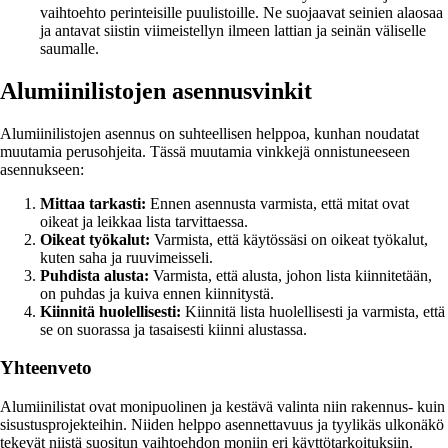
vaihtoehto perinteisille puulistoille. Ne suojaavat seinien alaosaa
ja antavat siistin viimeistellyn ilmeen lattian ja seinän väliselle
saumalle.
Alumiinilistojen asennusvinkit
Alumiinilistojen asennus on suhteellisen helppoa, kunhan noudatat
muutamia perusohjeita. Tässä muutamia vinkkejä onnistuneeseen
asennukseen:
Mittaa tarkasti:
Ennen asennusta varmista, että mitat ovat
oikeat ja leikkaa lista tarvittaessa.
Oikeat työkalut:
Varmista, että käytössäsi on oikeat työkalut,
kuten saha ja ruuvimeisseli.
Puhdista alusta:
Varmista, että alusta, johon lista kiinnitetään,
on puhdas ja kuiva ennen kiinnitystä.
Kiinnitä huolellisesti:
Kiinnitä lista huolellisesti ja varmista, että
se on suorassa ja tasaisesti kiinni alustassa.
Yhteenveto
Alumiinilistat ovat monipuolinen ja kestävä valinta niin rakennus- kuin
sisustusprojekteihin. Niiden helppo asennettavuus ja tyylikäs ulkonäkö
tekevät niistä suositun vaihtoehdon moniin eri käyttötarkoituksiin.