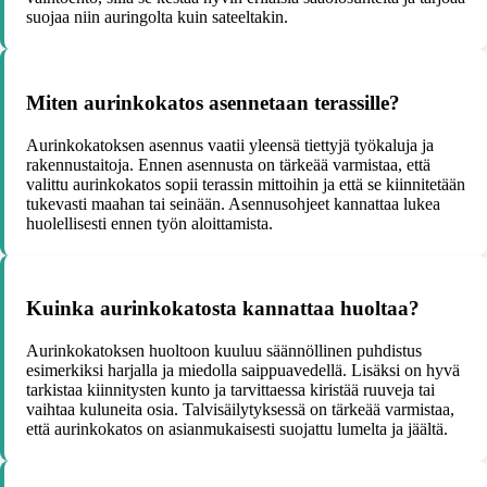
suojaa niin auringolta kuin sateeltakin.
Miten aurinkokatos asennetaan terassille?
Aurinkokatoksen asennus vaatii yleensä tiettyjä työkaluja ja
rakennustaitoja. Ennen asennusta on tärkeää varmistaa, että
valittu aurinkokatos sopii terassin mittoihin ja että se kiinnitetään
tukevasti maahan tai seinään. Asennusohjeet kannattaa lukea
huolellisesti ennen työn aloittamista.
Kuinka aurinkokatosta kannattaa huoltaa?
Aurinkokatoksen huoltoon kuuluu säännöllinen puhdistus
esimerkiksi harjalla ja miedolla saippuavedellä. Lisäksi on hyvä
tarkistaa kiinnitysten kunto ja tarvittaessa kiristää ruuveja tai
vaihtaa kuluneita osia. Talvisäilytyksessä on tärkeää varmistaa,
että aurinkokatos on asianmukaisesti suojattu lumelta ja jäältä.