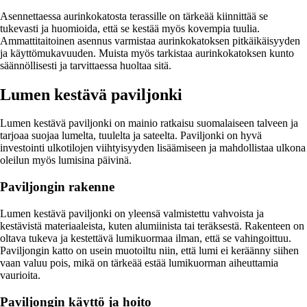
Asennettaessa aurinkokatosta terassille on tärkeää kiinnittää se
tukevasti ja huomioida, että se kestää myös kovempia tuulia.
Ammattitaitoinen asennus varmistaa aurinkokatoksen pitkäikäisyyden
ja käyttömukavuuden. Muista myös tarkistaa aurinkokatoksen kunto
säännöllisesti ja tarvittaessa huoltaa sitä.
Lumen kestävä paviljonki
Lumen kestävä paviljonki on mainio ratkaisu suomalaiseen talveen ja
tarjoaa suojaa lumelta, tuulelta ja sateelta. Paviljonki on hyvä
investointi ulkotilojen viihtyisyyden lisäämiseen ja mahdollistaa ulkona
oleilun myös lumisina päivinä.
Paviljongin rakenne
Lumen kestävä paviljonki on yleensä valmistettu vahvoista ja
kestävistä materiaaleista, kuten alumiinista tai teräksestä. Rakenteen on
oltava tukeva ja kestettävä lumikuormaa ilman, että se vahingoittuu.
Paviljongin katto on usein muotoiltu niin, että lumi ei keräänny siihen
vaan valuu pois, mikä on tärkeää estää lumikuorman aiheuttamia
vaurioita.
Paviljongin käyttö ja hoito