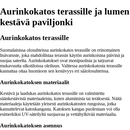
Aurinkokatos terassille ja lumen
kestävä paviljonki
Aurinkokatos terassille
Suomalaisissa olosuhteissa aurinkokatos terassille on erinomainen
lisävaruste, joka mahdollistaa terassin käytön aurinkoisina päivinä ja
suojaa sateelta. Aurinkokatokset ovat monipuolisia ja tarjoavat
mukavuutta ulkotiloissa oleiluun. Valitessa aurinkokatosta terassille
kannattaa ottaa huomioon sen kestävyys eri sääolosuhteissa.
Aurinkokatoksen materiaalit
Kestävä ja laadukas aurinkokatos terassille on valmistettu
säänkestävistä materiaaleista, kuten alumiinista tai teräksestä. Näitä
materiaaleja käytetään yleisesti aurinkokatosten rungoissa, jotka
kannattelevat katoskangasta. Katoksen kangas puolestaan voi olla
esimerkiksi UV-säteilyltä suojaavaa ja vettähylkivää materiaalia.
Aurinkokatoksen asennus