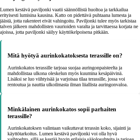
Lumen kestävä paviljonki vaatii säännöllistä huoltoa ja tarkkailua
erityisesti lumisina kausina. Katto on pidettävä puhtaana lumesta ja
jäästä, jotta rakenteet eivät vahingoitu. Paviljonki tulee myös tarkistaa
talven jälkeen mahdollisten vaurioiden varalta ja tarvittaessa korjata ne
ajoissa, jotta paviljonki säilyy käyttökelpoisena pitkään.
Mitä hyötyä aurinkokatoksesta terassille on?
Aurinkokatos terassille tarjoaa suojaa auringonpaisteelta ja
mahdollistaa ulkona oleskelun myös kuumina kesäpäivinä.
Lisäksi se luo viihtyisää ja varjoisaa tilaa terassille, jossa voi
rentoutua ja nauttia ulkoilmasta ilman liiallista auringonvaloa.
Minkälainen aurinkokatos sopii parhaiten
terassille?
Aurinkokatoksen valintaan vaikuttavat terassin koko, sijainti ja
käyttötarkoitus. Lumen kestävä paviljonki voi olla hyvä
vaihtoehto, sillä se kestää hyvin erilaisia sääolosuhteita ja tarjoaa