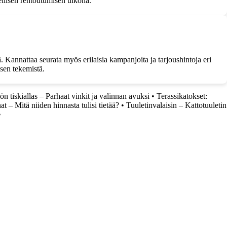
ellisen rentoutumisen ulkona.
 Kannattaa seurata myös erilaisia kampanjoita ja tarjoushintoja eri
sen tekemistä.
iön tiskiallas – Parhaat vinkit ja valinnan avuksi
•
Terassikatokset:
at – Mitä niiden hinnasta tulisi tietää?
•
Tuuletinvalaisin – Kattotuuletin
•