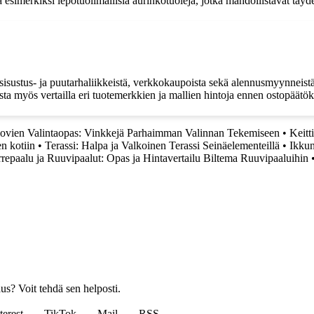
esimerkiksi lepotuolimallisia aurinkotuoleja, jotka mahdollistavat täyd
sisustus- ja puutarhaliikkeistä, verkkokaupoista sekä alennusmyynneistä.
ta myös vertailla eri tuotemerkkien ja mallien hintoja ennen ostopäätök
iovien Valintaopas: Vinkkejä Parhaimman Valinnan Tekemiseen
•
Keitt
en kotiin
•
Terassi: Halpa ja Valkoinen Terassi Seinäelementeillä
•
Ikkun
repaalu ja Ruuvipaalut: Opas ja Hintavertailu Biltema Ruuvipaaluihin
us? Voit tehdä sen helposti.
terest
TikTok
Mail
RSS