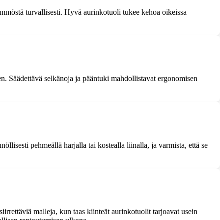
lämmöstä turvallisesti. Hyvä aurinkotuoli tukee kehoa oikeissa
en. Säädettävä selkänoja ja pääntuki mahdollistavat ergonomisen
isesti pehmeällä harjalla tai kostealla liinalla, ja varmista, että se
irrettäviä malleja, kun taas kiinteät aurinkotuolit tarjoavat usein