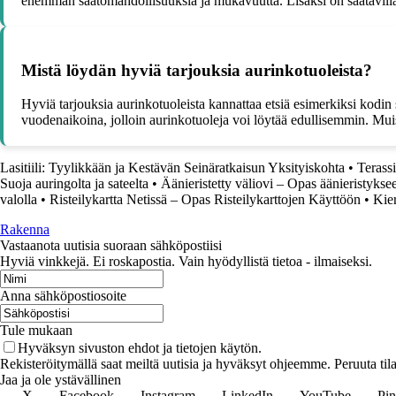
enemmän säätömahdollisuuksia ja mukavuutta. Lisäksi on saatavilla 
Mistä löydän hyviä tarjouksia aurinkotuoleista?
Hyviä tarjouksia aurinkotuoleista kannattaa etsiä esimerkiksi kodin 
vuodenaikoina, jolloin aurinkotuoleja voi löytää edullisemmin. Muis
Lasitiili: Tyylikkään ja Kestävän Seinäratkaisun Yksityiskohta
•
Terass
Suoja auringolta ja sateelta
•
Äänieristetty väliovi – Opas äänieristykse
valolla
•
Risteilykartta Netissä – Opas Risteilykarttojen Käyttöön
•
Kier
Rakenna
Vastaanota uutisia suoraan sähköpostiisi
Hyviä vinkkejä. Ei roskapostia. Vain hyödyllistä tietoa - ilmaiseksi.
Anna sähköpostiosoite
Tule mukaan
Hyväksyn sivuston ehdot ja tietojen käytön.
Rekisteröitymällä saat meiltä uutisia ja hyväksyt ohjeemme. Peruuta tila
Jaa ja ole ystävällinen
X
Facebook
Instagram
LinkedIn
YouTube
Pin