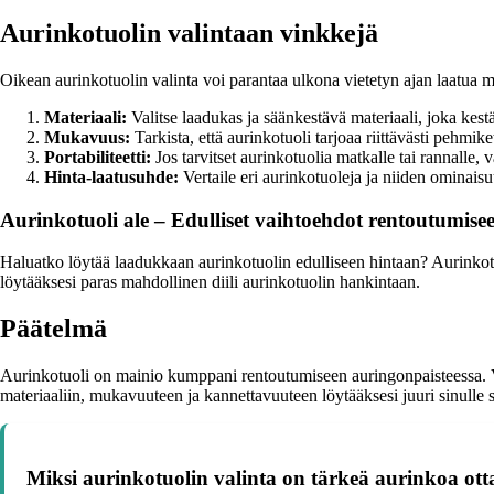
Aurinkotuolin valintaan vinkkejä
Oikean aurinkotuolin valinta voi parantaa ulkona vietetyn ajan laatua me
Materiaali:
Valitse laadukas ja säänkestävä materiaali, joka kestä
Mukavuus:
Tarkista, että aurinkotuoli tarjoaa riittävästi pehmi
Portabiliteetti:
Jos tarvitset aurinkotuolia matkalle tai rannalle, va
Hinta-laatusuhde:
Vertaile eri aurinkotuoleja ja niiden ominaisu
Aurinkotuoli ale – Edulliset vaihtoehdot rentoutumise
Haluatko löytää laadukkaan aurinkotuolin edulliseen hintaan? Aurinkotu
löytääksesi paras mahdollinen diili aurinkotuolin hankintaan.
Päätelmä
Aurinkotuoli on mainio kumppani rentoutumiseen auringonpaisteessa. V
materiaaliin, mukavuuteen ja kannettavuuteen löytääksesi juuri sinulle so
Miksi aurinkotuolin valinta on tärkeä aurinkoa ott