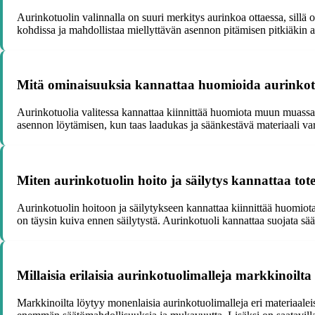
Aurinkotuolin valinnalla on suuri merkitys aurinkoa ottaessa, sillä 
kohdissa ja mahdollistaa miellyttävän asennon pitämisen pitkiäkin a
Mitä ominaisuuksia kannattaa huomioida aurinkotu
Aurinkotuolia valitessa kannattaa kiinnittää huomiota muun muassa
asennon löytämisen, kun taas laadukas ja säänkestävä materiaali var
Miten aurinkotuolin hoito ja säilytys kannattaa tot
Aurinkotuolin hoitoon ja säilytykseen kannattaa kiinnittää huomiota, j
on täysin kuiva ennen säilytystä. Aurinkotuoli kannattaa suojata säältä
Millaisia erilaisia aurinkotuolimalleja markkinoilta
Markkinoilta löytyy monenlaisia aurinkotuolimalleja eri materiaaleista