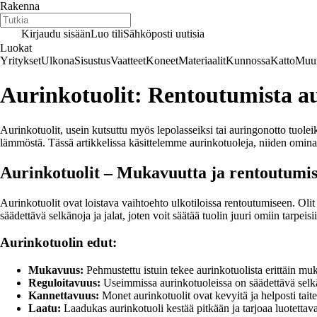
Rakenna
Kirjaudu sisään
Luo tili
Sähköposti uutisia
Luokat
Yritykset
Ulkona
Sisustus
Vaatteet
Koneet
Materiaalit
Kunnossa
Katto
Muur
Aurinkotuolit: Rentoutumista au
Aurinkotuolit, usein kutsuttu myös lepolasseiksi tai auringonotto tuolei
lämmöstä. Tässä artikkelissa käsittelemme aurinkotuoleja, niiden omina
Aurinkotuolit – Mukavuutta ja rentoutumis
Aurinkotuolit ovat loistava vaihtoehto ulkotiloissa rentoutumiseen. Olit s
säädettävä selkänoja ja jalat, joten voit säätää tuolin juuri omiin tarpeisi
Aurinkotuolin edut:
Mukavuus:
Pehmustettu istuin tekee aurinkotuolista erittäin muk
Reguloitavuus:
Useimmissa aurinkotuoleissa on säädettävä selk
Kannettavuus:
Monet aurinkotuolit ovat kevyitä ja helposti taitet
Laatu:
Laadukas aurinkotuoli kestää pitkään ja tarjoaa luotettav