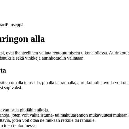
ari
Puuseppä
ringon alla
ksi, ovat ihanteellinen valinta rentoutumiseen ulkona ollessa. Aurinkotu
isuuksia sekä vinkkejä aurinkotuolin valintaan.
ta
itten omalla terassilla, pihalla tai rannalla, aurinkotuolin avulla voit ot
isi sopivaksi.
avan istua pitkiäkin aikoja.
änoja, joten voit valita istuma- tai makuuasennon mukavuutesi mukaan.
tavia, joten voit ottaa ne mukaan retkille tai rannalle.
an tuen rentoutuessa.