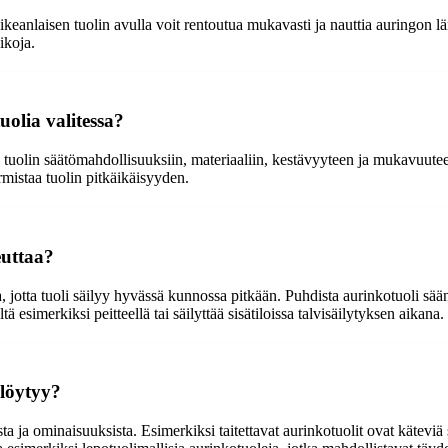
oikeanlaisen tuolin avulla voit rentoutua mukavasti ja nauttia auringon 
ikoja.
olia valitessa?
 tuolin säätömahdollisuuksiin, materiaaliin, kestävyyteen ja mukavuute
mistaa tuolin pitkäikäisyyden.
euttaa?
otta tuoli säilyy hyvässä kunnossa pitkään. Puhdista aurinkotuoli säännöll
 esimerkiksi peitteellä tai säilyttää sisätiloissa talvisäilytyksen aikana.
 löytyy?
 ja ominaisuuksista. Esimerkiksi taitettavat aurinkotuolit ovat käteviä si