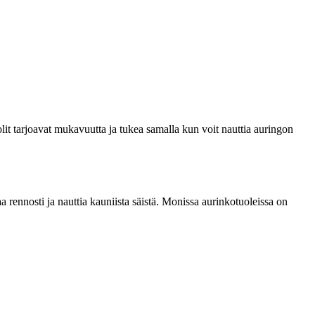
olit tarjoavat mukavuutta ja tukea samalla kun voit nauttia auringon
taa rennosti ja nauttia kauniista säistä. Monissa aurinkotuoleissa on