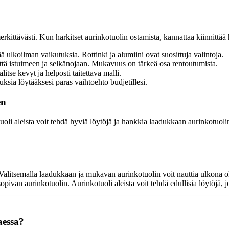
rkittävästi. Kun harkitset aurinkotuolin ostamista, kannattaa kiinnittää
ä ulkoilman vaikutuksia. Rottinki ja alumiini ovat suosittuja valintoja.
kettä istuimeen ja selkänojaan. Mukavuus on tärkeä osa rentoutumista.
litse kevyt ja helposti taitettava malli.
uksia löytääksesi paras vaihtoehto budjetillesi.
en
oli aleista voit tehdä hyviä löytöjä ja hankkia laadukkaan aurinkotuol
alitsemalla laadukkaan ja mukavan aurinkotuolin voit nauttia ulkona o
pivan aurinkotuolin. Aurinkotuoli aleista voit tehdä edullisia löytöjä, jo
aessa?