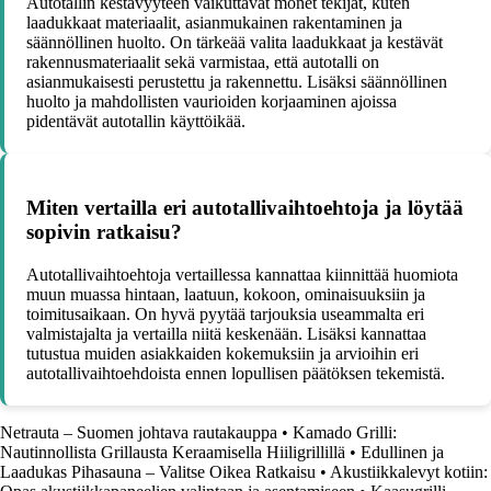
Autotallin kestävyyteen vaikuttavat monet tekijät, kuten
laadukkaat materiaalit, asianmukainen rakentaminen ja
säännöllinen huolto. On tärkeää valita laadukkaat ja kestävät
rakennusmateriaalit sekä varmistaa, että autotalli on
asianmukaisesti perustettu ja rakennettu. Lisäksi säännöllinen
huolto ja mahdollisten vaurioiden korjaaminen ajoissa
pidentävät autotallin käyttöikää.
Miten vertailla eri autotallivaihtoehtoja ja löytää
sopivin ratkaisu?
Autotallivaihtoehtoja vertaillessa kannattaa kiinnittää huomiota
muun muassa hintaan, laatuun, kokoon, ominaisuuksiin ja
toimitusaikaan. On hyvä pyytää tarjouksia useammalta eri
valmistajalta ja vertailla niitä keskenään. Lisäksi kannattaa
tutustua muiden asiakkaiden kokemuksiin ja arvioihin eri
autotallivaihtoehdoista ennen lopullisen päätöksen tekemistä.
Netrauta – Suomen johtava rautakauppa
•
Kamado Grilli:
Nautinnollista Grillausta Keraamisella Hiiligrillillä
•
Edullinen ja
Laadukas Pihasauna – Valitse Oikea Ratkaisu
•
Akustiikkalevyt kotiin: