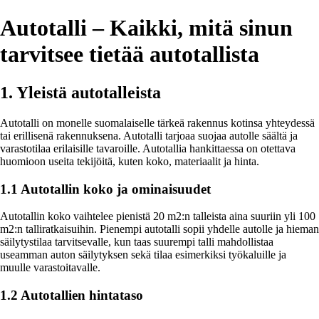
Autotalli – Kaikki, mitä sinun
tarvitsee tietää autotallista
1. Yleistä autotalleista
Autotalli on monelle suomalaiselle tärkeä rakennus kotinsa yhteydessä
tai erillisenä rakennuksena. Autotalli tarjoaa suojaa autolle säältä ja
varastotilaa erilaisille tavaroille. Autotallia hankittaessa on otettava
huomioon useita tekijöitä, kuten koko, materiaalit ja hinta.
1.1 Autotallin koko ja ominaisuudet
Autotallin koko vaihtelee pienistä 20 m2:n talleista aina suuriin yli 100
m2:n talliratkaisuihin. Pienempi autotalli sopii yhdelle autolle ja hieman
säilytystilaa tarvitsevalle, kun taas suurempi talli mahdollistaa
useamman auton säilytyksen sekä tilaa esimerkiksi työkaluille ja
muulle varastoitavalle.
1.2 Autotallien hintataso