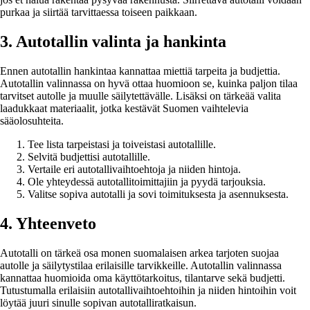
purkaa ja siirtää tarvittaessa toiseen paikkaan.
3. Autotallin valinta ja hankinta
Ennen autotallin hankintaa kannattaa miettiä tarpeita ja budjettia.
Autotallin valinnassa on hyvä ottaa huomioon se, kuinka paljon tilaa
tarvitset autolle ja muulle säilytettävälle. Lisäksi on tärkeää valita
laadukkaat materiaalit, jotka kestävät Suomen vaihtelevia
sääolosuhteita.
Tee lista tarpeistasi ja toiveistasi autotallille.
Selvitä budjettisi autotallille.
Vertaile eri autotallivaihtoehtoja ja niiden hintoja.
Ole yhteydessä autotallitoimittajiin ja pyydä tarjouksia.
Valitse sopiva autotalli ja sovi toimituksesta ja asennuksesta.
4. Yhteenveto
Autotalli on tärkeä osa monen suomalaisen arkea tarjoten suojaa
autolle ja säilytystilaa erilaisille tarvikkeille. Autotallin valinnassa
kannattaa huomioida oma käyttötarkoitus, tilantarve sekä budjetti.
Tutustumalla erilaisiin autotallivaihtoehtoihin ja niiden hintoihin voit
löytää juuri sinulle sopivan autotalliratkaisun.