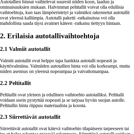
Autotallien hinnat vaihtelevat suuresti niiden koon, laadun ja
ominaisuuksien mukaan. Halvimmat peltitallit voivat olla edullisia
vaihtoehtoja, kun taas lämpöeristetyt ja valmiiksi rakennetut autotallit
ovat yleensä kalliimpia. Autotalli paketti -ratkaisuissa voi olla
mahdollista saada täysi avaimet käteen -ratkaisu tiettyyn hintaan.
2. Erilaisia autotallivaihtoehtoja
2.1 Valmiit autotallit
Valmiit autotallit ovat helppo tapa hankkia autotalli nopeasti ja
käyttövalmiina. Valmiiden autotallien hinta voi olla korkeampi, mutta
niiden asennus on yleensä nopeampaa ja vaivattomampaa.
2.2 Peltitallit
Peltitallit ovat yleinen ja edullinen vaihtoehto autotalliksi. Peltitalli
voidaan usein pystyttää nopeasti ja se tarjoaa hyvän suojan autolle.
Peltitallin hinta riippuu materiaalista ja koosta.
2.3 Siirrettävät autotallit
Siirrettävät autotallit ovat kätevä vaihtoehto tilapäiseen tarpeeseen tai
jos et halua rakentaa pysyvää rakennusta. Siirrettävä autotalli voidaan