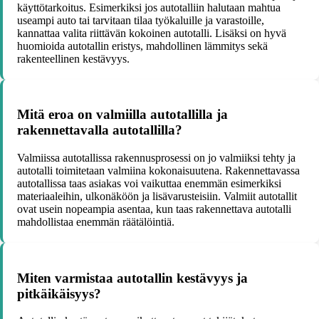
käyttötarkoitus. Esimerkiksi jos autotalliin halutaan mahtua
useampi auto tai tarvitaan tilaa työkaluille ja varastoille,
kannattaa valita riittävän kokoinen autotalli. Lisäksi on hyvä
huomioida autotallin eristys, mahdollinen lämmitys sekä
rakenteellinen kestävyys.
Mitä eroa on valmiilla autotallilla ja
rakennettavalla autotallilla?
Valmiissa autotallissa rakennusprosessi on jo valmiiksi tehty ja
autotalli toimitetaan valmiina kokonaisuutena. Rakennettavassa
autotallissa taas asiakas voi vaikuttaa enemmän esimerkiksi
materiaaleihin, ulkonäköön ja lisävarusteisiin. Valmiit autotallit
ovat usein nopeampia asentaa, kun taas rakennettava autotalli
mahdollistaa enemmän räätälöintiä.
Miten varmistaa autotallin kestävyys ja
pitkäikäisyys?