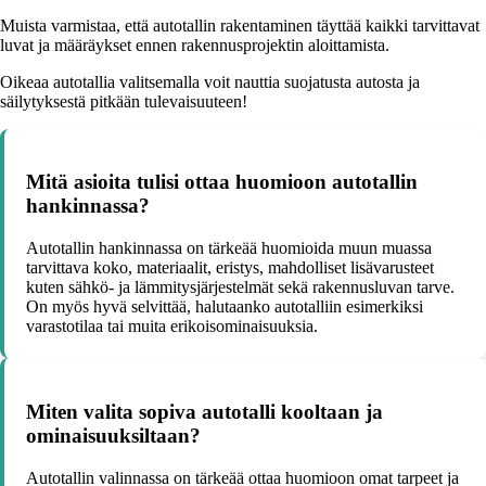
Muista varmistaa, että autotallin rakentaminen täyttää kaikki tarvittavat
luvat ja määräykset ennen rakennusprojektin aloittamista.
Oikeaa autotallia valitsemalla voit nauttia suojatusta autosta ja
säilytyksestä pitkään tulevaisuuteen!
Mitä asioita tulisi ottaa huomioon autotallin
hankinnassa?
Autotallin hankinnassa on tärkeää huomioida muun muassa
tarvittava koko, materiaalit, eristys, mahdolliset lisävarusteet
kuten sähkö- ja lämmitysjärjestelmät sekä rakennusluvan tarve.
On myös hyvä selvittää, halutaanko autotalliin esimerkiksi
varastotilaa tai muita erikoisominaisuuksia.
Miten valita sopiva autotalli kooltaan ja
ominaisuuksiltaan?
Autotallin valinnassa on tärkeää ottaa huomioon omat tarpeet ja