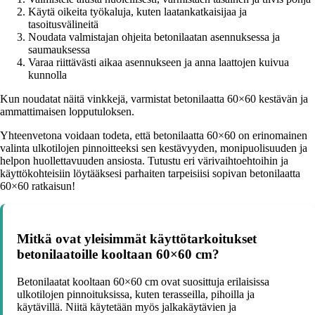
Käytä oikeita työkaluja, kuten laatankatkaisijaa ja
tasoitusvälineitä
Noudata valmistajan ohjeita betonilaatan asennuksessa ja
saumauksessa
Varaa riittävästi aikaa asennukseen ja anna laattojen kuivua
kunnolla
Kun noudatat näitä vinkkejä, varmistat betonilaatta 60×60 kestävän ja
ammattimaisen lopputuloksen.
Yhteenvetona voidaan todeta, että betonilaatta 60×60 on erinomainen
valinta ulkotilojen pinnoitteeksi sen kestävyyden, monipuolisuuden ja
helpon huollettavuuden ansiosta. Tutustu eri värivaihtoehtoihin ja
käyttökohteisiin löytääksesi parhaiten tarpeisiisi sopivan betonilaatta
60×60 ratkaisun!
Mitkä ovat yleisimmät käyttötarkoitukset
betonilaatoille kooltaan 60×60 cm?
Betonilaatat kooltaan 60×60 cm ovat suosittuja erilaisissa
ulkotilojen pinnoituksissa, kuten terasseilla, pihoilla ja
käytävillä. Niitä käytetään myös jalkakäytävien ja