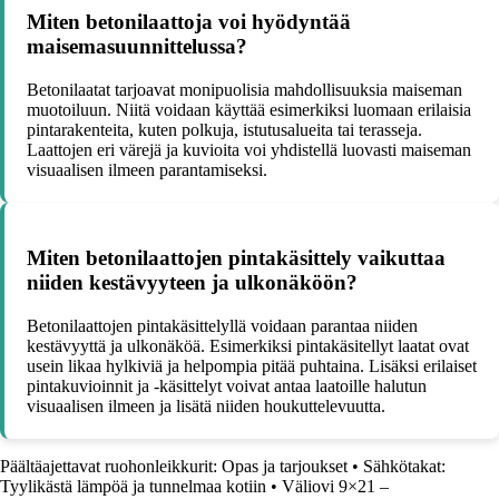
Miten betonilaattoja voi hyödyntää
maisemasuunnittelussa?
Betonilaatat tarjoavat monipuolisia mahdollisuuksia maiseman
muotoiluun. Niitä voidaan käyttää esimerkiksi luomaan erilaisia
pintarakenteita, kuten polkuja, istutusalueita tai terasseja.
Laattojen eri värejä ja kuvioita voi yhdistellä luovasti maiseman
visuaalisen ilmeen parantamiseksi.
Miten betonilaattojen pintakäsittely vaikuttaa
niiden kestävyyteen ja ulkonäköön?
Betonilaattojen pintakäsittelyllä voidaan parantaa niiden
kestävyyttä ja ulkonäköä. Esimerkiksi pintakäsitellyt laatat ovat
usein likaa hylkiviä ja helpompia pitää puhtaina. Lisäksi erilaiset
pintakuvioinnit ja -käsittelyt voivat antaa laatoille halutun
visuaalisen ilmeen ja lisätä niiden houkuttelevuutta.
Päältäajettavat ruohonleikkurit: Opas ja tarjoukset
•
Sähkötakat:
Tyylikästä lämpöä ja tunnelmaa kotiin
•
Väliovi 9×21 –