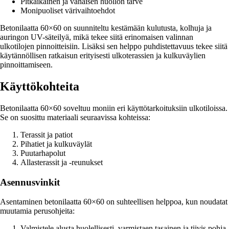
Pitkäikäinen ja vähäisen huollon tarve
Monipuoliset värivaihtoehdot
Betonilaatta 60×60 on suunniteltu kestämään kulutusta, kolhuja ja
auringon UV-säteilyä, mikä tekee siitä erinomaisen valinnan
ulkotilojen pinnoitteisiin. Lisäksi sen helppo puhdistettavuus tekee siitä
käytännöllisen ratkaisun erityisesti ulkoterassien ja kulkuväylien
pinnoittamiseen.
Käyttökohteita
Betonilaatta 60×60 soveltuu moniin eri käyttötarkoituksiin ulkotiloissa.
Se on suosittu materiaali seuraavissa kohteissa:
Terassit ja patiot
Pihatiet ja kulkuväylät
Puutarhapolut
Allasterassit ja -reunukset
Asennusvinkit
Asentaminen betonilaatta 60×60 on suhteellisen helppoa, kun noudatat
muutamia perusohjeita:
Valmistele alusta huolellisesti, varmistaen tasainen ja tiivis pohja