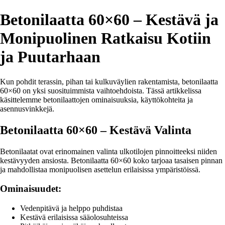
Betonilaatta 60×60 – Kestävä ja
Monipuolinen Ratkaisu Kotiin
ja Puutarhaan
Kun pohdit terassin, pihan tai kulkuväylien rakentamista, betonilaatta
60×60 on yksi suosituimmista vaihtoehdoista. Tässä artikkelissa
käsittelemme betonilaattojen ominaisuuksia, käyttökohteita ja
asennusvinkkejä.
Betonilaatta 60×60 – Kestävä Valinta
Betonilaatat ovat erinomainen valinta ulkotilojen pinnoitteeksi niiden
kestävyyden ansiosta. Betonilaatta 60×60 koko tarjoaa tasaisen pinnan
ja mahdollistaa monipuolisen asettelun erilaisissa ympäristöissä.
Ominaisuudet:
Vedenpitävä ja helppo puhdistaa
Kestävä erilaisissa sääolosuhteissa