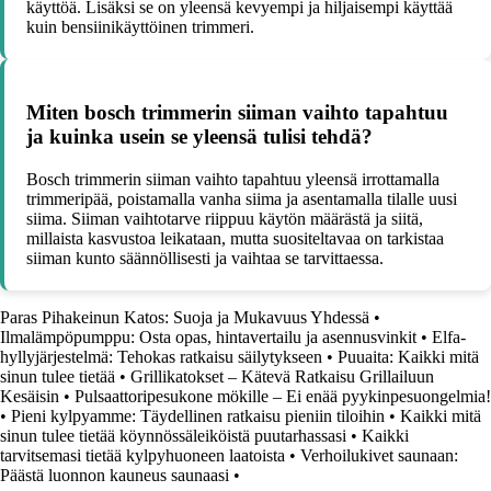
käyttöä. Lisäksi se on yleensä kevyempi ja hiljaisempi käyttää
kuin bensiinikäyttöinen trimmeri.
Miten bosch trimmerin siiman vaihto tapahtuu
ja kuinka usein se yleensä tulisi tehdä?
Bosch trimmerin siiman vaihto tapahtuu yleensä irrottamalla
trimmeripää, poistamalla vanha siima ja asentamalla tilalle uusi
siima. Siiman vaihtotarve riippuu käytön määrästä ja siitä,
millaista kasvustoa leikataan, mutta suositeltavaa on tarkistaa
siiman kunto säännöllisesti ja vaihtaa se tarvittaessa.
Paras Pihakeinun Katos: Suoja ja Mukavuus Yhdessä
•
Ilmalämpöpumppu: Osta opas, hintavertailu ja asennusvinkit
•
Elfa-
hyllyjärjestelmä: Tehokas ratkaisu säilytykseen
•
Puuaita: Kaikki mitä
sinun tulee tietää
•
Grillikatokset – Kätevä Ratkaisu Grillailuun
Kesäisin
•
Pulsaattoripesukone mökille – Ei enää pyykinpesuongelmia!
•
Pieni kylpyamme: Täydellinen ratkaisu pieniin tiloihin
•
Kaikki mitä
sinun tulee tietää köynnössäleiköistä puutarhassasi
•
Kaikki
tarvitsemasi tietää kylpyhuoneen laatoista
•
Verhoilukivet saunaan:
Päästä luonnon kauneus saunaasi
•