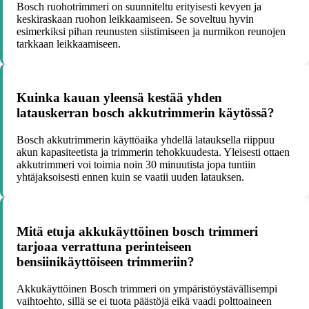
Bosch ruohotrimmeri on suunniteltu erityisesti kevyen ja
keskiraskaan ruohon leikkaamiseen. Se soveltuu hyvin
esimerkiksi pihan reunusten siistimiseen ja nurmikon reunojen
tarkkaan leikkaamiseen.
Kuinka kauan yleensä kestää yhden
latauskerran bosch akkutrimmerin käytössä?
Bosch akkutrimmerin käyttöaika yhdellä latauksella riippuu
akun kapasiteetista ja trimmerin tehokkuudesta. Yleisesti ottaen
akkutrimmeri voi toimia noin 30 minuutista jopa tuntiin
yhtäjaksoisesti ennen kuin se vaatii uuden latauksen.
Mitä etuja akkukäyttöinen bosch trimmeri
tarjoaa verrattuna perinteiseen
bensiinikäyttöiseen trimmeriin?
Akkukäyttöinen Bosch trimmeri on ympäristöystävällisempi
vaihtoehto, sillä se ei tuota päästöjä eikä vaadi polttoaineen