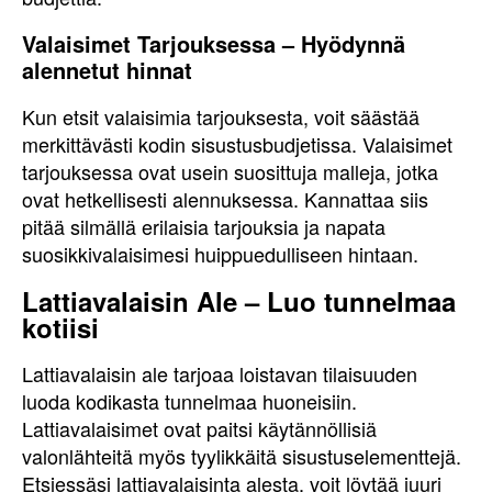
Valaisimet Tarjouksessa – Hyödynnä
alennetut hinnat
Kun etsit valaisimia tarjouksesta, voit säästää
merkittävästi kodin sisustusbudjetissa. Valaisimet
tarjouksessa ovat usein suosittuja malleja, jotka
ovat hetkellisesti alennuksessa. Kannattaa siis
pitää silmällä erilaisia tarjouksia ja napata
suosikkivalaisimesi huippuedulliseen hintaan.
Lattiavalaisin Ale – Luo tunnelmaa
kotiisi
Lattiavalaisin ale tarjoaa loistavan tilaisuuden
luoda kodikasta tunnelmaa huoneisiin.
Lattiavalaisimet ovat paitsi käytännöllisiä
valonlähteitä myös tyylikkäitä sisustuselementtejä.
Etsiessäsi lattiavalaisinta alesta, voit löytää juuri