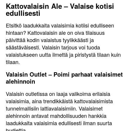
Kattovalaisin Ale – Valaise kotisi
edullisesti
Etsitkö laadukkaita valaisimia kotiisi edulliseen
hintaan? Kattovalaisin ale on oiva tilaisuus
päivittää kodin valaistus tyylikkäästi ja
säästäväisesti. Valaisin tarjous voi tuoda
valaistukseen uutta ilmettä ja piristystä tilaan kuin
tilaan.
Valaisin Outlet – Poimi parhaat valaisimet
alehinnoin
Valaisin outletissa on laaja valikoima erilaisia
valaisimia, aina trendikkäistä kattovalaisimista
tunnelmallisiin lattiavalaisimiin. Valaisimet
alehinnoin antavat mahdollisuuden hankkia
laadukkaita valaisimia edullisesti ilman suurta
budjettia.