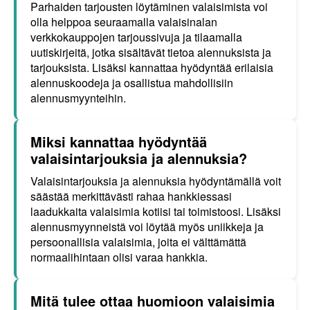
Parhaiden tarjousten löytäminen valaisimista voi
olla helppoa seuraamalla valaisinalan
verkkokauppojen tarjoussivuja ja tilaamalla
uutiskirjeitä, jotka sisältävät tietoa alennuksista ja
tarjouksista. Lisäksi kannattaa hyödyntää erilaisia
alennuskoodeja ja osallistua mahdollisiin
alennusmyynteihin.
Miksi kannattaa hyödyntää
valaisintarjouksia ja alennuksia?
Valaisintarjouksia ja alennuksia hyödyntämällä voit
säästää merkittävästi rahaa hankkiessasi
laadukkaita valaisimia kotiisi tai toimistoosi. Lisäksi
alennusmyynneistä voi löytää myös uniikkeja ja
persoonallisia valaisimia, joita ei välttämättä
normaalihintaan olisi varaa hankkia.
Mitä tulee ottaa huomioon valaisimia