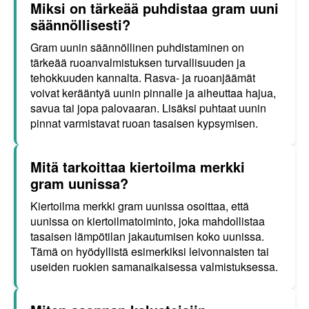
Miksi on tärkeää puhdistaa gram uuni
säännöllisesti?
Gram uunin säännöllinen puhdistaminen on
tärkeää ruoanvalmistuksen turvallisuuden ja
tehokkuuden kannalta. Rasva- ja ruoanjäämät
voivat kerääntyä uunin pinnalle ja aiheuttaa hajua,
savua tai jopa palovaaran. Lisäksi puhtaat uunin
pinnat varmistavat ruoan tasaisen kypsymisen.
Mitä tarkoittaa kiertoilma merkki
gram uunissa?
Kiertoilma merkki gram uunissa osoittaa, että
uunissa on kiertoilmatoiminto, joka mahdollistaa
tasaisen lämpötilan jakautumisen koko uunissa.
Tämä on hyödyllistä esimerkiksi leivonnaisten tai
useiden ruokien samanaikaisessa valmistuksessa.