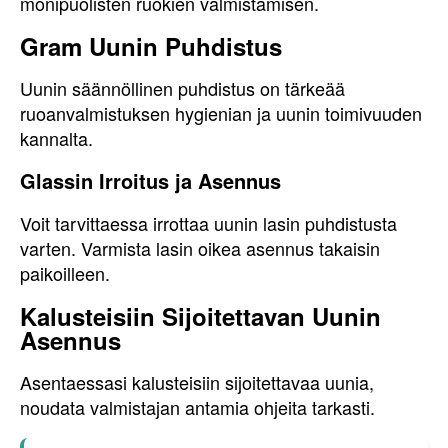
monipuolisten ruokien valmistamisen.
Gram Uunin Puhdistus
Uunin säännöllinen puhdistus on tärkeää
ruoanvalmistuksen hygienian ja uunin toimivuuden
kannalta.
Glassin Irroitus ja Asennus
Voit tarvittaessa irrottaa uunin lasin puhdistusta
varten. Varmista lasin oikea asennus takaisin
paikoilleen.
Kalusteisiin Sijoitettavan Uunin
Asennus
Asentaessasi kalusteisiin sijoitettavaa uunia,
noudata valmistajan antamia ohjeita tarkasti.