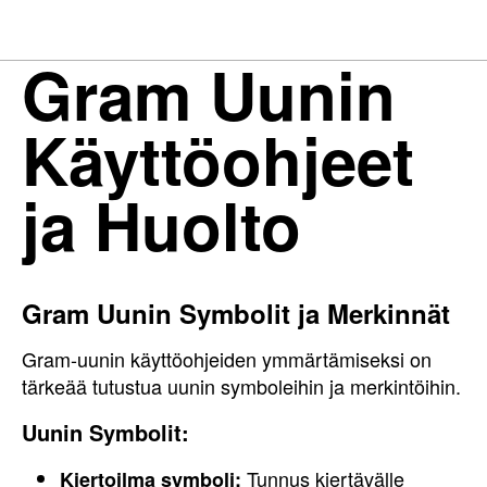
Gram Uunin
Käyttöohjeet
ja Huolto
Gram Uunin Symbolit ja Merkinnät
Gram-uunin käyttöohjeiden ymmärtämiseksi on
tärkeää tutustua uunin symboleihin ja merkintöihin.
Uunin Symbolit:
Tunnus kiertävälle
Kiertoilma symboli: