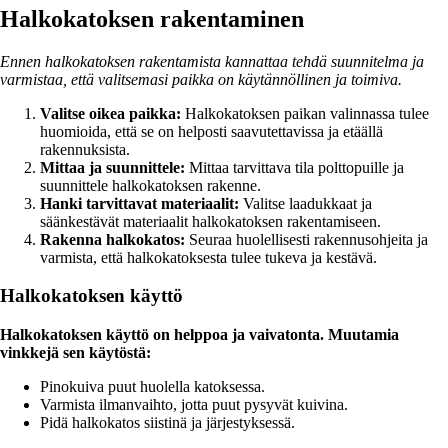
Halkokatoksen rakentaminen
Ennen halkokatoksen rakentamista kannattaa tehdä suunnitelma ja
varmistaa, että valitsemasi paikka on käytännöllinen ja toimiva.
Valitse oikea paikka:
Halkokatoksen paikan valinnassa tulee
huomioida, että se on helposti saavutettavissa ja etäällä
rakennuksista.
Mittaa ja suunnittele:
Mittaa tarvittava tila polttopuille ja
suunnittele halkokatoksen rakenne.
Hanki tarvittavat materiaalit:
Valitse laadukkaat ja
säänkestävät materiaalit halkokatoksen rakentamiseen.
Rakenna halkokatos:
Seuraa huolellisesti rakennusohjeita ja
varmista, että halkokatoksesta tulee tukeva ja kestävä.
Halkokatoksen käyttö
Halkokatoksen käyttö on helppoa ja vaivatonta. Muutamia
vinkkejä sen käytöstä:
Pinokuiva puut huolella katoksessa.
Varmista ilmanvaihto, jotta puut pysyvät kuivina.
Pidä halkokatos siistinä ja järjestyksessä.