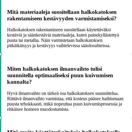
Mitä materiaaleja suositellaan halkokatoksen
rakentamiseen kestävyyden varmistamiseksi?
Halkokatoksen rakentamiseen suositellaan käytettäväksi
kestäviä ja säänkestäviä materiaaleja, kuten painekyllästettyä
puuta tai metallia. Näin varmistetaan halkokatoksen
pitkäikäisyys ja kestävyys vaihtelevissa sääolosuhteissa.
Miten halkokatoksen ilmanvaihto tulisi
suunnitella optimaaliseksi puun kuivumisen
kannalta?
Hyvä ilmanvaihto on tärkeä osa halkokatoksen suunnittelua.
Riittävä ilmanvaihto varmistaa, että kosteus pääsee haihtumaan
puusta tehokkaasti, mikä nopeuttaa puun kuivumisprosessia ja
ehkäisee homeen muodostumista.