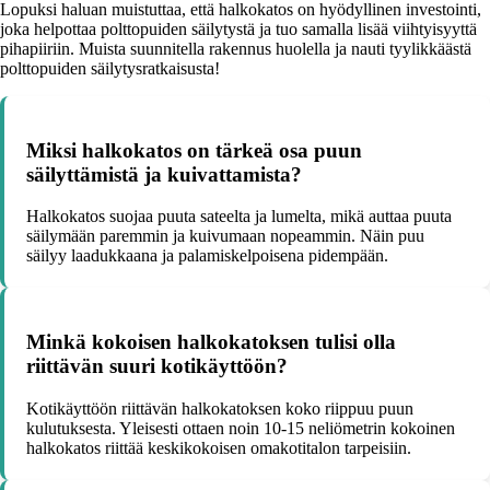
Lopuksi haluan muistuttaa, että halkokatos on hyödyllinen investointi,
joka helpottaa polttopuiden säilytystä ja tuo samalla lisää viihtyisyyttä
pihapiiriin. Muista suunnitella rakennus huolella ja nauti tyylikkäästä
polttopuiden säilytysratkaisusta!
Miksi halkokatos on tärkeä osa puun
säilyttämistä ja kuivattamista?
Halkokatos suojaa puuta sateelta ja lumelta, mikä auttaa puuta
säilymään paremmin ja kuivumaan nopeammin. Näin puu
säilyy laadukkaana ja palamiskelpoisena pidempään.
Minkä kokoisen halkokatoksen tulisi olla
riittävän suuri kotikäyttöön?
Kotikäyttöön riittävän halkokatoksen koko riippuu puun
kulutuksesta. Yleisesti ottaen noin 10-15 neliömetrin kokoinen
halkokatos riittää keskikokoisen omakotitalon tarpeisiin.