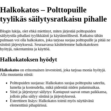
Halkokatos – Polttopuille
tyylikäs säilytysratkaisu pihalle
Blogin lukija, olet ehkä miettinyt, miten järjestää polttopuiden
säilytystila pihallasi tyylikkäästi ja käytännöllisesti. Ratkaisu tähän
pulmaan voi olla halkokatos, joka tarjoaa suojaa polttopuille ja pitää ne
siististi järjestyksessä. Seuraavassa käsittelemme halkokatoksen
hyötyjä, rakentamista ja käyttöä.
Halkokatoksen hyödyt
Halkokatos
on erinomainen investointi, joka tarjoaa monia hyötyjä.
Alla muutamia niistä:
Polttopuiden suojassa: Halkokatos suojaa polttopuita sateelta,
lumelta ja kosteudelta, mikä pidentää niiden palamisaikaa.
Siisti ja järjestynyt säilytys: Kantapuut saavat oman paikkansa,
jolloin piha säilyy siistinä ja järjestyksessä.
Esteettinen lisäys: Halkokatos toimii myös näyttävänä
elementtinä pihapiirissä.