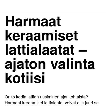
Harmaat
keraamiset
lattialaatat –
ajaton valinta
kotiisi
Onko kodin lattian uusiminen ajankohtaista?
Harmaat keraamiset lattialaatat voivat olla juuri se