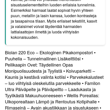
sisustuselementteihin luoden erilaisia tunnelmia.
Esimerkiksi harmaat laatat sopivat hyvin yhteen
puun, metallin ja lasin kanssa, luoden kontrasteja
ja tasapainoa tilaan. Myös erilaiset tekstiilit, kasvit
ja valaisimet voivat täydentää harmaiden
lattialaattojen ilmettä ja luoda viihtyisän
kokonaisuuden.
Biolan 220 Eco – Ekologinen Pikakompostori
•
Puuhella – Tunnelmallinen Lisäkeittiösi
•
Peilikaapin Ovet: Täydellinen Opas
Monipuolisuudesta ja Tyylistä
•
Koivuparketti –
Kaunis ja kestävä valinta kotiisi
•
Parvekekalusteet
– luo viihtyisä oleskelutila parvekkeelle
•
Familon
Ultra Päiväpeite ja Päiväpeitto – Laadukasta ja
Tyylikästä Makuuhuoneeseen
•
Wellis Poreallas:
Ulkoporealtaan Lämpö ja Rentoutus Kotipihalle
•
Rimaseinä – Avain akustiikkaan ja sisustukseen
•