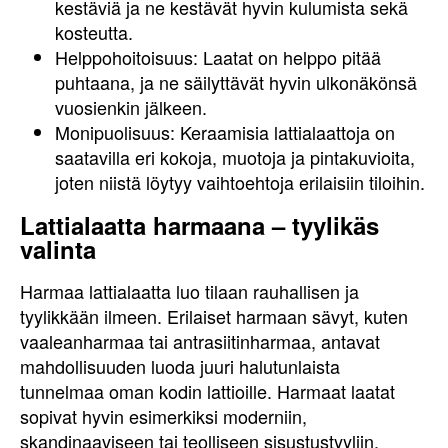
kestäviä ja ne kestävät hyvin kulumista sekä
kosteutta.
Helppohoitoisuus: Laatat on helppo pitää
puhtaana, ja ne säilyttävät hyvin ulkonäkönsä
vuosienkin jälkeen.
Monipuolisuus: Keraamisia lattialaattoja on
saatavilla eri kokoja, muotoja ja pintakuvioita,
joten niistä löytyy vaihtoehtoja erilaisiin tiloihin.
Lattialaatta harmaana – tyylikäs
valinta
Harmaa lattialaatta luo tilaan rauhallisen ja
tyylikkään ilmeen. Erilaiset harmaan sävyt, kuten
vaaleanharmaa tai antrasiitinharmaa, antavat
mahdollisuuden luoda juuri halutunlaista
tunnelmaa oman kodin lattioille. Harmaat laatat
sopivat hyvin esimerkiksi moderniin,
skandinaaviseen tai teolliseen sisustustyyliin.