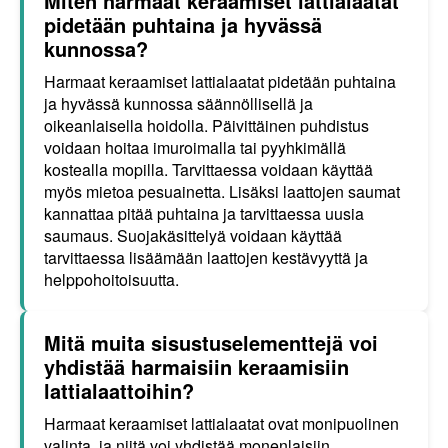
Miten harmaat keraamiset lattialaatat
pidetään puhtaina ja hyvässä
kunnossa?
Harmaat keraamiset lattialaatat pidetään puhtaina
ja hyvässä kunnossa säännöllisellä ja
oikeanlaisella hoidolla. Päivittäinen puhdistus
voidaan hoitaa imuroimalla tai pyyhkimällä
kostealla mopilla. Tarvittaessa voidaan käyttää
myös mietoa pesuainetta. Lisäksi laattojen saumat
kannattaa pitää puhtaina ja tarvittaessa uusia
saumaus. Suojakäsittelyä voidaan käyttää
tarvittaessa lisäämään laattojen kestävyyttä ja
helppohoitoisuutta.
Mitä muita sisustuselementtejä voi
yhdistää harmaisiin keraamisiin
lattialaattoihin?
Harmaat keraamiset lattialaatat ovat monipuolinen
valinta, ja niitä voi yhdistää monenlaisiin