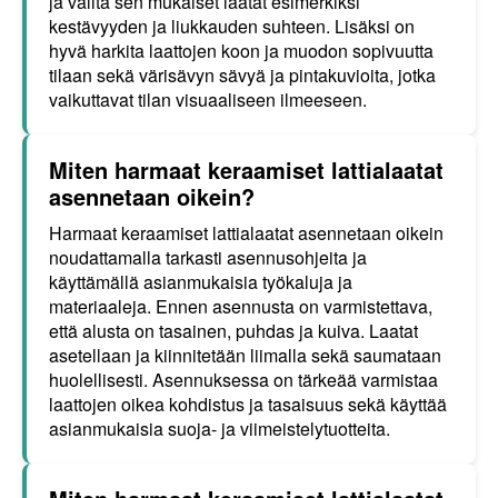
ja valita sen mukaiset laatat esimerkiksi
kestävyyden ja liukkauden suhteen. Lisäksi on
hyvä harkita laattojen koon ja muodon sopivuutta
tilaan sekä värisävyn sävyä ja pintakuvioita, jotka
vaikuttavat tilan visuaaliseen ilmeeseen.
Miten harmaat keraamiset lattialaatat
asennetaan oikein?
Harmaat keraamiset lattialaatat asennetaan oikein
noudattamalla tarkasti asennusohjeita ja
käyttämällä asianmukaisia työkaluja ja
materiaaleja. Ennen asennusta on varmistettava,
että alusta on tasainen, puhdas ja kuiva. Laatat
asetellaan ja kiinnitetään liimalla sekä saumataan
huolellisesti. Asennuksessa on tärkeää varmistaa
laattojen oikea kohdistus ja tasaisuus sekä käyttää
asianmukaisia suoja- ja viimeistelytuotteita.