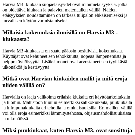
Harvia M3 -kiukaan suojaetäisyydet ovat minimietäisyyksiä, jotka
on pidettävä kiukaan ja palavien materiaalien välillä. Näiden
etäisyyksien noudattaminen on tärkeää tulipalon ehkäisemiseksi ja
turvallisen käytön varmistamiseksi.
Millaisia kokemuksia ihmisillä on Harvia M3 -
kiukaasta?
Harvia M3 -kiukaasta on saatu pääosin positiivisia kokemuksia.
Käyttäjät ovat kehuneet sen tehokkuutta, nopeaa lämpenemistä ja
helppokäyttöisyyttä. Lisäksi monet ovat arvostaneet sen tyylikästä
ulkonäköä ja kestävyyttä.
Mitkä ovat Harvian kiukaiden mallit ja mitä eroja
niiden välillä on?
Harvialla on laaja valikoima erilaisia kiukaita eri käyttötarkoituksiin
ja tiloihin. Mallistoon kuuluu esimerkiksi sähkökiukaita, puukiukaita
ja infrapunakiukaita eri tehoilla ja ominaisuuksilla. Eri mallien välillä
voi olla eroja esimerkiksi lämmitystehossa, ohjausmahdollisuuksissa
ja ulkonäössä.
Miksi puukiukaat, kuten Harvia M3, ovat suosittuja