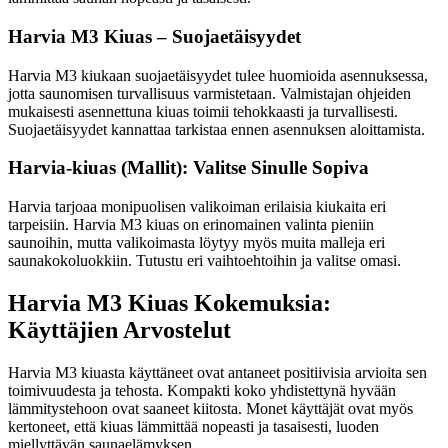
Harvia M3 Kiuas – Suojaetäisyydet
Harvia M3 kiukaan suojaetäisyydet tulee huomioida asennuksessa,
jotta saunomisen turvallisuus varmistetaan. Valmistajan ohjeiden
mukaisesti asennettuna kiuas toimii tehokkaasti ja turvallisesti.
Suojaetäisyydet kannattaa tarkistaa ennen asennuksen aloittamista.
Harvia-kiuas (Mallit): Valitse Sinulle Sopiva
Harvia tarjoaa monipuolisen valikoiman erilaisia kiukaita eri
tarpeisiin. Harvia M3 kiuas on erinomainen valinta pieniin
saunoihin, mutta valikoimasta löytyy myös muita malleja eri
saunakokoluokkiin. Tutustu eri vaihtoehtoihin ja valitse omasi.
Harvia M3 Kiuas Kokemuksia:
Käyttäjien Arvostelut
Harvia M3 kiuasta käyttäneet ovat antaneet positiivisia arvioita sen
toimivuudesta ja tehosta. Kompakti koko yhdistettynä hyvään
lämmitystehoon ovat saaneet kiitosta. Monet käyttäjät ovat myös
kertoneet, että kiuas lämmittää nopeasti ja tasaisesti, luoden
miellyttävän saunaelämyksen.