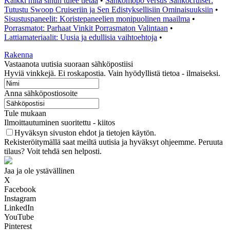
Kaikki mitä sinun tulee tietää
•
Sähkömopo versus Sähköcruiser:
Tutustu Swoop Cruiseriin ja Sen Edistyksellisiin Ominaisuuksiin
•
Sisustuspaneelit: Koristepaneelien monipuolinen maailma
•
Porrasmatot: Parhaat Vinkit Porrasmaton Valintaan
•
Lattiamateriaalit: Uusia ja edullisia vaihtoehtoja
•
Rakenna
Vastaanota uutisia suoraan sähköpostiisi
Hyviä vinkkejä. Ei roskapostia. Vain hyödyllistä tietoa - ilmaiseksi.
Anna sähköpostiosoite
Tule mukaan
Ilmoittautuminen suoritettu - kiitos
Hyväksyn sivuston ehdot ja tietojen käytön.
Rekisteröitymällä saat meiltä uutisia ja hyväksyt ohjeemme. Peruuta
tilaus? Voit tehdä sen helposti.
Jaa ja ole ystävällinen
X
Facebook
Instagram
LinkedIn
YouTube
Pinterest