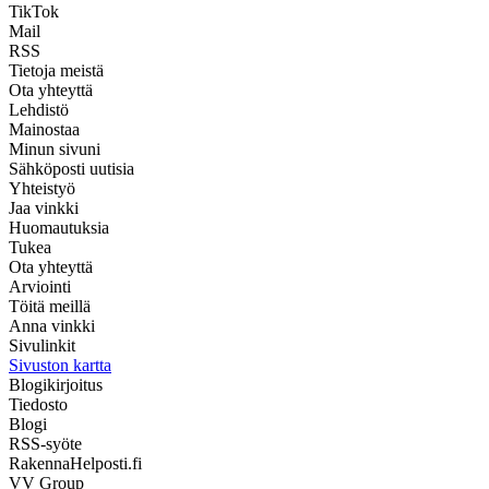
TikTok
Mail
RSS
Tietoja meistä
Ota yhteyttä
Lehdistö
Mainostaa
Minun sivuni
Sähköposti uutisia
Yhteistyö
Jaa vinkki
Huomautuksia
Tukea
Ota yhteyttä
Arviointi
Töitä meillä
Anna vinkki
Sivulinkit
Sivuston kartta
Blogikirjoitus
Tiedosto
Blogi
RSS-syöte
RakennaHelposti.fi
VV Group