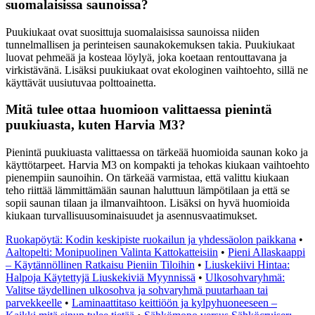
suomalaisissa saunoissa?
Puukiukaat ovat suosittuja suomalaisissa saunoissa niiden
tunnelmallisen ja perinteisen saunakokemuksen takia. Puukiukaat
luovat pehmeää ja kosteaa löylyä, joka koetaan rentouttavana ja
virkistävänä. Lisäksi puukiukaat ovat ekologinen vaihtoehto, sillä ne
käyttävät uusiutuvaa polttoainetta.
Mitä tulee ottaa huomioon valittaessa pienintä
puukiuasta, kuten Harvia M3?
Pienintä puukiuasta valittaessa on tärkeää huomioida saunan koko ja
käyttötarpeet. Harvia M3 on kompakti ja tehokas kiukaan vaihtoehto
pienempiin saunoihin. On tärkeää varmistaa, että valittu kiukaan
teho riittää lämmittämään saunan haluttuun lämpötilaan ja että se
sopii saunan tilaan ja ilmanvaihtoon. Lisäksi on hyvä huomioida
kiukaan turvallisuusominaisuudet ja asennusvaatimukset.
Ruokapöytä: Kodin keskipiste ruokailun ja yhdessäolon paikkana
•
Aaltopelti: Monipuolinen Valinta Kattokatteisiin
•
Pieni Allaskaappi
– Käytännöllinen Ratkaisu Pieniin Tiloihin
•
Liuskekiivi Hintaa:
Halpoja Käytettyjä Liuskekiviä Myynnissä
•
Ulkosohvaryhmä:
Valitse täydellinen ulkosohva ja sohvaryhmä puutarhaan tai
parvekkeelle
•
Laminaattitaso keittiöön ja kylpyhuoneeseen –