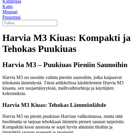
Kunnossa
Katto
Muurari
Puuseppä
Harvia M3 Kiuas: Kompakti ja
Tehokas Puukiuas
Harvia M3 – Puukiuas Pieniin Saunoihin
Harvia M3 on suosittu valinta pieniin saunoihin, jotka kaipaavat
tehokasta lämmitystä. Tässä artikkelissa käsittelemme Harvia M3
kiuasta, sen suojaetäisyyksiä, mallivaihtoehtoja ja käyttäjien
kokemuksia.
Harvia M3 Kiuas: Tehokas Lämmönlähde
Harvia M3 on pienin puukiuas Harvian valikoimassa, mutta siitä
huolimatta se tarjoaa tehokkaan lämmön pienen saunan tarpeisiin.
Kompaktin koon ansiosta se sopii hyvin ahtaisiin tiloihin ja
lämmittää saunan nopeasti ja tasaisesti.