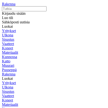
Rakenna
Kirjaudu sisään
Luo tili
Sähköposti uutisia
Luokat
Yritykset
Ulkona
Sisustus
Vaatteet
Koneet
Materiaalit
Kunnossa
Katto
Muurari
Puuseppä
Rakenna
Luokat
Yritykset
Ulkona
Sisustus
Vaatteet
Koneet
Materiaalit