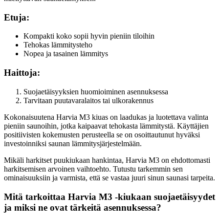
Etuja:
Kompakti koko sopii hyvin pieniin tiloihin
Tehokas lämmitysteho
Nopea ja tasainen lämmitys
Haittoja:
Suojaetäisyyksien huomioiminen asennuksessa
Tarvitaan puutavaralaitos tai ulkorakennus
Kokonaisuutena Harvia M3 kiuas on laadukas ja luotettava valinta
pieniin saunoihin, jotka kaipaavat tehokasta lämmitystä. Käyttäjien
positiivisten kokemusten perusteella se on osoittautunut hyväksi
investoinniksi saunan lämmitysjärjestelmään.
Mikäli harkitset puukiukaan hankintaa, Harvia M3 on ehdottomasti
harkitsemisen arvoinen vaihtoehto. Tutustu tarkemmin sen
ominaisuuksiin ja varmista, että se vastaa juuri sinun saunasi tarpeita.
Mitä tarkoittaa Harvia M3 -kiukaan suojaetäisyydet
ja miksi ne ovat tärkeitä asennuksessa?