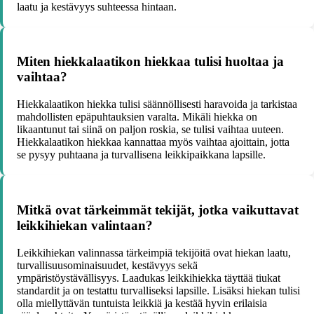
laatu ja kestävyys suhteessa hintaan.
Miten hiekkalaatikon hiekkaa tulisi huoltaa ja
vaihtaa?
Hiekkalaatikon hiekka tulisi säännöllisesti haravoida ja tarkistaa
mahdollisten epäpuhtauksien varalta. Mikäli hiekka on
likaantunut tai siinä on paljon roskia, se tulisi vaihtaa uuteen.
Hiekkalaatikon hiekkaa kannattaa myös vaihtaa ajoittain, jotta
se pysyy puhtaana ja turvallisena leikkipaikkana lapsille.
Mitkä ovat tärkeimmät tekijät, jotka vaikuttavat
leikkihiekan valintaan?
Leikkihiekan valinnassa tärkeimpiä tekijöitä ovat hiekan laatu,
turvallisuusominaisuudet, kestävyys sekä
ympäristöystävällisyys. Laadukas leikkihiekka täyttää tiukat
standardit ja on testattu turvalliseksi lapsille. Lisäksi hiekan tulisi
olla miellyttävän tuntuista leikkiä ja kestää hyvin erilaisia