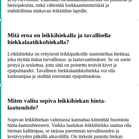
hienojakoista, mikä vähentää loukkaantumisriskiä ja
mahdollistaa mukavan leikkitilan lapsille.
Mitä eroa on leikkihiekalla ja tavallisella
hiekkalaatikkohiekalla?
Leikkihiekka on erityisesti leikkipaikoille suunniteltua hiekkaa,
joka täyttää tiukat turvallisuus- ja laatuvaatimukset. Se on usein
pestyä ja seulottua, jotta siitä on poistettu terävät kivet ja
epäpuhtaudet. Tavallinen hiekkalaatikkohiekka voi olla
karkeampaa ja sisältää enemmän epäpuhtauksia.
Miten valita sopiva leikkihiekan hinta-
laatusuhde?
Sopivan leikkihiekan valinnassa kannattaa kiinnittää huomiota
hinta-laatusuhteeseen. Vaikka laadukas leikkihiekka saattaa olla
hieman kalliimpaa, se tarjoaa paremman turvallisuuden ja
kestävyyden pitkällä aikavälillä. On tärkeää punnita hiekan