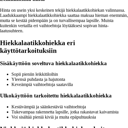
Hinta on usein yksi keskeinen tekijä hiekkalaatikkohiekan valinnassa.
Laadukkaampi hiekkalaatikkohiekka saattaa maksaa hieman enemmän,
mutta se kestää pidempään ja on turvallisempaa lapsille. Muista
kuitenkin vertailla eri vaihtoehtoja löytääksesi sopivan hinta-
laatusuhteen.
Hiekkalaatikkohiekka eri
käyttötarkoituksiin
Sisäkäyttöön soveltuva hiekkalaatikkohiekka
Sopii pieniin leikkitiloihin
Yleensä puhdasta ja hajutonta
Keveämpiä vaihtoehtoja saatavilla
Ulkokäyttöön tarkoitettu hiekkalaatikkohiekka
Kestävämpiä ja säänkestäviä vaihtoehtoja
Tukevampaa rakennetta lapsille, jotka rakastavat kaivamista
Voi sisältää pieniä kiviä ja muita epäpuhtauksia