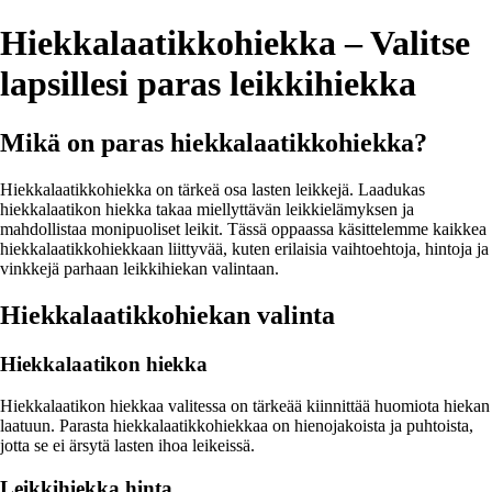
Hiekkalaatikkohiekka – Valitse
lapsillesi paras leikkihiekka
Mikä on paras hiekkalaatikkohiekka?
Hiekkalaatikkohiekka on tärkeä osa lasten leikkejä. Laadukas
hiekkalaatikon hiekka takaa miellyttävän leikkielämyksen ja
mahdollistaa monipuoliset leikit. Tässä oppaassa käsittelemme kaikkea
hiekkalaatikkohiekkaan liittyvää, kuten erilaisia vaihtoehtoja, hintoja ja
vinkkejä parhaan leikkihiekan valintaan.
Hiekkalaatikkohiekan valinta
Hiekkalaatikon hiekka
Hiekkalaatikon hiekkaa valitessa on tärkeää kiinnittää huomiota hiekan
laatuun. Parasta hiekkalaatikkohiekkaa on hienojakoista ja puhtoista,
jotta se ei ärsytä lasten ihoa leikeissä.
Leikkihiekka hinta