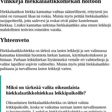
Vinkkejä hiekkalaatikkohiekan hoitoon
Hiekkalaatikon hiekka kannattaa vaihtaa säännöllisesti, erityisesti jos
siinä on runsaasti likaa tai roskia. Muista myös peittää hiekkalaatikko
suojapeitteellä, jotta sadevesi ja roskat eivät pääse kastelemaan
hiekkaa. Lisäksi kannattaa tarkistaa hiekkalaatikko aina ennen leikkejä
mahdollisten terävien esineiden varalta.
Yhteenveto
Hiekkalaatikkohiekka on tärkeä osa lasten leikkejä ja sen valinnassa
kannattaa kiinnittää huomiota hiekan laatuun, käyttötarkoitukseen ja
hintaan. Parhaan leikkihiekan löytämiseksi vertaile eri vaihtoehtoja ja
valitse lapsillesi sopivin vaihtoehto. Muista myös pitää hiekkalaatikko
puhtaana ja turvallisena lasten leikkejä varten.
Miksi on tärkeää valita oikeanlaista
hiekkalaatikkohiekkaa leikkipaikoille?
Oikeanlainen hiekkalaatikkohiekka on tärkeä valinta
leikkipaikoille, koska se vaikuttaa suoraan lasten turvallisuuteen
ja hyvinvointiin. Laadukas hiekkalaatikkohiekka on puhdasta ja