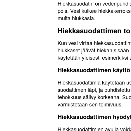
Hiekkasuodatin on vedenpuhdist
pois. Vesi kulkee hiekkakerrokse
muita hiukkasia.
Hiekkasuodattimen to
Kun vesi virtaa hiekkasuodatti
hiukkaset jäävät hiekan sisään
käytetään yleisesti esimerkiksi
Hiekkasuodattimen käyttö
Hiekkasuodattimia käytetään u
suodattimen läpi, ja puhdistettu
tehokkuus säilyy korkeana. Suod
varmistetaan sen toimivuus.
Hiekkasuodattimen hyödy
Hiekkasuodattimien avulla voidaa