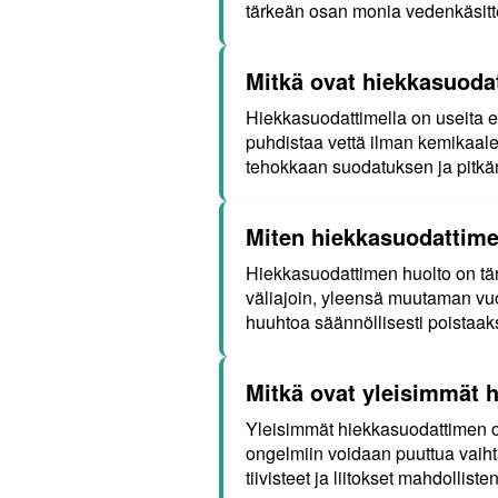
tärkeän osan monia vedenkäsitt
Mitkä ovat hiekkasuoda
Hiekkasuodattimella on useita e
puhdistaa vettä ilman kemikaalej
tehokkaan suodatuksen ja pitkän
Miten hiekkasuodattimen
Hiekkasuodattimen huolto on tär
väliajoin, yleensä muutaman vuod
huuhtoa säännöllisesti poistaa
Mitkä ovat yleisimmät 
Yleisimmät hiekkasuodattimen o
ongelmiin voidaan puuttua vaiht
tiivisteet ja liitokset mahdolli