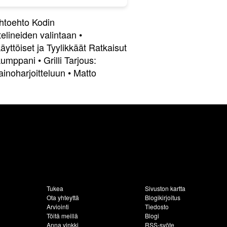
htoehto Kodin
elineiden valintaan
•
yttöiset ja Tyylikkäät Ratkaisut
 kumppani
•
Grilli Tarjous:
inoharjoitteluun
•
Matto
Tukea
Sivuston kartta
Ota yhteyttä
Blogikirjoitus
Arviointi
Tiedosto
Töitä meillä
Blogi
Anna vinkki
RSS-syöte