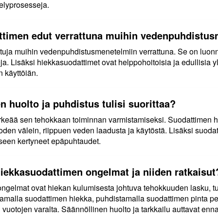
elyprosesseja.
ttimen edut verrattuna muihin vedenpuhdistu
tuja muihin vedenpuhdistusmenetelmiin verrattuna. Se on luonn
a. Lisäksi hiekkasuodattimet ovat helppohoitoisia ja edullisia y
 käyttöiän.
 huolto ja puhdistus tulisi suorittaa?
keää sen tehokkaan toiminnan varmistamiseksi. Suodattimen hie
en välein, riippuen veden laadusta ja käytöstä. Lisäksi suodatti
kseen kertyneet epäpuhtaudet.
hiekkasuodattimen ongelmat ja niiden ratkaisut
ngelmat ovat hiekan kulumisesta johtuva tehokkuuden lasku, t
amalla suodattimen hiekka, puhdistamalla suodattimen pinta peru
sten vuotojen varalta. Säännöllinen huolto ja tarkkailu auttavat 