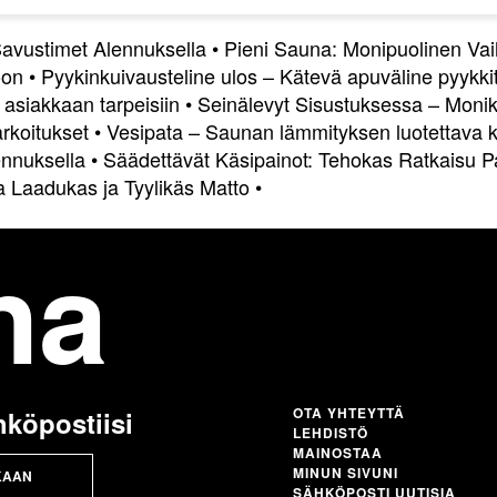
a Savustimet Alennuksella
•
Pieni Sauna: Monipuolinen Vai
oon
•
Pyykinkuivausteline ulos – Kätevä apuväline pyykkit
 asiakkaan tarpeisiin
•
Seinälevyt Sisustuksessa – Monikä
arkoitukset
•
Vesipata – Saunan lämmityksen luotettava
ennuksella
•
Säädettävät Käsipainot: Tehokas Ratkaisu Pa
a Laadukas ja Tyylikäs Matto
•
na
OTA YHTEYTTÄ
hköpostiisi
LEHDISTÖ
MAINOSTAA
MINUN SIVUNI
KAAN
SÄHKÖPOSTI UUTISIA