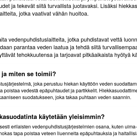
t ja tekevät siitä turvallista juotavaksi. Lisäksi hiekka
laitteita, jotka vaativat vähän huoltoa.
a vedenpuhdistuslaitteita, jotka puhdistavat vettä luonnol
daan parantaa veden laatua ja tehdä siitä turvallisempaa 
yttävät tehokkuutensa ja tarjoavat pitkäaikaista hyötyä käy
ja miten se toimii?
usjärjestelmä, joka perustuu hiekan käyttöön veden suodattami
ka poistaa vedestä epäpuhtaudet ja partikkelit. Hiekkasuodattim
kaaniseen suodatukseen, joka takaa puhtaan veden saannin.
kkasuodatinta käytetään yleisimmin?
sesti erilaisten vedenpuhdistusjärjestelmien osana, kuten uima
hokas tapa poistaa veteen liuenneita epäpuhtauksia ja haitallisia