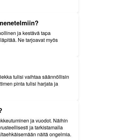
smenetelmiin?
ollinen ja kestävä tapa
lläpitää. Ne tarjoavat myös
kka tulisi vaihtaa säännöllisin
men pinta tulisi harjata ja
?
ukkeutuminen ja vuodot. Näihin
steellisesti ja tarkistamalla
ennaltaehkäisemään näitä ongelmia.