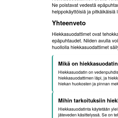
Ne poistavat vedestä epäpuhtaude
helppokäyttöisiä ja pitkäikäisiä 
Yhteenveto
Hiekkasuodattimet ovat tehokkait
epäpuhtaudet. Niiden avulla voi
huollolla hiekkasuodattimet säil
Mikä on hiekkasuodatin 
Hiekkasuodatin on vedenpuhdist
hiekkasuodattimen läpi, ja hiek
hiekan huokosten ja pinnan me
Mihin tarkoituksiin hie
Hiekkasuodatinta käytetään ylei
jäteveden käsittelyssä. Se on te