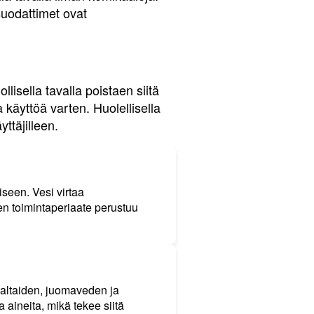
suodattimet ovat
lisella tavalla poistaen siitä
käyttöä varten. Huolellisella
ttäjilleen.
seen. Vesi virtaa
en toimintaperiaate perustuu
-altaiden, juomaveden ja
 aineita, mikä tekee siitä