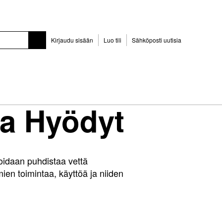
Kirjaudu sisään
Luo tili
Sähköposti uutisia
ja Hyödyt
oidaan puhdistaa vettä
ien toimintaa, käyttöä ja niiden