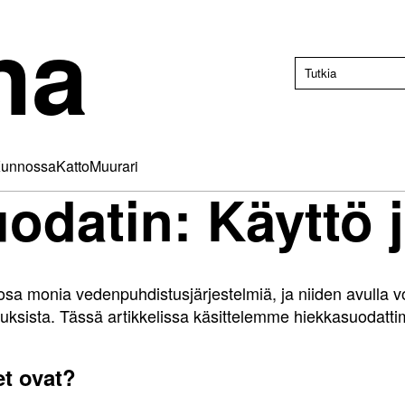
na
unnossa
Katto
Muurari
odatin: Käyttö 
osa monia vedenpuhdistusjärjestelmiä, ja niiden avulla v
auksista. Tässä artikkelissa käsittelemme hiekkasuodattim
et ovat?