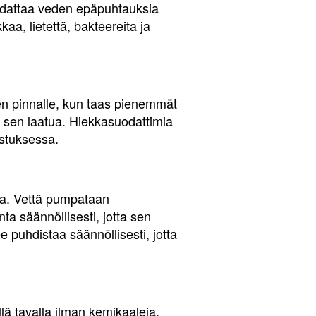
uodattaa veden epäpuhtauksia
aa, lietettä, bakteereita ja
en pinnalle, kun taas pienemmät
 sen laatua. Hiekkasuodattimia
istuksessa.
sa. Vettä pumpataan
ta säännöllisesti, jotta sen
 puhdistaa säännöllisesti, jotta
lä tavalla ilman kemikaaleja.