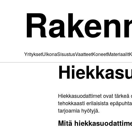
Raken
Yritykset
Ulkona
Sisustus
Vaatteet
Koneet
Materiaalit
K
Hiekkasu
Hiekkasuodattimet ovat tärkeä 
tehokkaasti erilaisista epäpuht
tarjoamia hyötyjä.
Mitä hiekkasuodattim