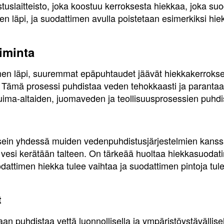
uslaitteisto, joka koostuu kerroksesta hiekkaa, joka s
n läpi, ja suodattimen avulla poistetaan esimerkiksi hiekk
iminta
men läpi, suuremmat epäpuhtaudet jäävät hiekkakerroks
. Tämä prosessi puhdistaa veden tehokkaasti ja parantaa
 uima-altaiden, juomaveden ja teollisuusprosessien puhd
sein yhdessä muiden vedenpuhdistusjärjestelmien kans
 vesi kerätään talteen. On tärkeää huoltaa hiekkasuodatin
attimen hiekka tulee vaihtaa ja suodattimen pintoja tulee
t
n puhdistaa vettä luonnollisella ja ympäristöystävällisel