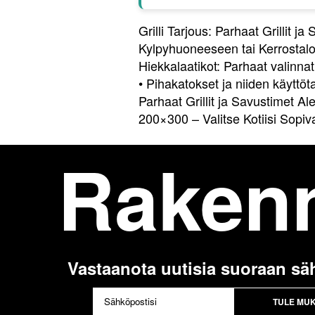
Grilli Tarjous: Parhaat Grillit j
Kylpyhuoneeseen tai Kerrostal
Hiekkalaatikot: Parhaat valinnat
•
Pihakatokset ja niiden käyttöt
Parhaat Grillit ja Savustimet Al
200×300 – Valitse Kotiisi Sopiv
Raken
Vastaanota uutisia suoraan sä
TULE MU