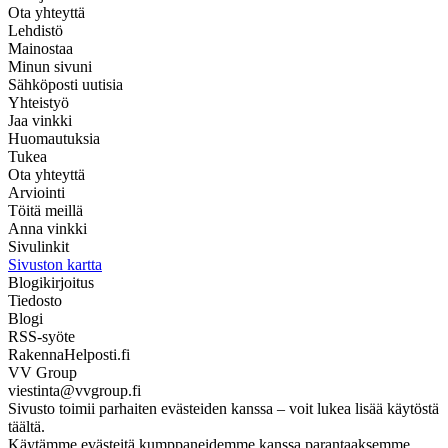
Ota yhteyttä
Lehdistö
Mainostaa
Minun sivuni
Sähköposti uutisia
Yhteistyö
Jaa vinkki
Huomautuksia
Tukea
Ota yhteyttä
Arviointi
Töitä meillä
Anna vinkki
Sivulinkit
Sivuston kartta
Blogikirjoitus
Tiedosto
Blogi
RSS-syöte
RakennaHelposti.fi
VV Group
viestinta@vvgroup.fi
Sivusto toimii parhaiten evästeiden kanssa – voit lukea lisää käytöstä
täältä.
Käytämme evästeitä kumppaneidemme kanssa parantaaksemme