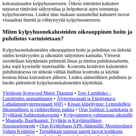
kokonaisuuden kylpyhuoneeseen. Oikein mitoitetut kalusteet
tarjoavat riittävästi säilytystilaa ja helpottavat arjen toimintoja
kylpyhuoneessa. Lisäksi tilan mukaan suunnitellut kalusteet tuovat
visuaalista ilmettä ja viihtyisyyttä kylpyhuoneeseen.
Miten kylpyhuonekalusteiden oikeaoppinen hoito ja
puhdistus varmistetaan?
Kylpyhuonekalusteiden oikeaoppinen hoito ja puhdistus on tärkeää
niiden kestävyyden ja ulkonäön säilymisen kannalta. Yleisesti
suositellaan käyttämään pehmeää liinaa ja mietoa puhdistusainetta,
joka sopii kyseiselle materiaalille. Kosteutta kestävien kalusteiden
puhdistuksessa on tärkeää välttää liiallista kosteutta ja käyttää
kosteaa liinaa kuivauksen jälkeen. Lisäksi säännöllinen puhdistus ja
huolto pidentävät kylpyhuonekalusteiden käyttöikää.
Yleiskone Kenwood Major Titanium
•
Toro Lumilinko –
Lumitöiden ammattilainen
•
Älytermostaatti ja Etäohjattava
Lattialämmitystermostaatti WiFi
•
Kissan kiipeilypuu: Lemmikillesi
liikunnallinen ja virikkeellinen paikka
•
Oras Suihkut: Laadukasta ja
Tyylikästä Suihkemukavuutta
•
Kylpyammeen valintaopas aikuisille
•
Maapallo Baarikaappi: Tyylikäs ja Käytännöllinen
Sisustuselementti
•
Oras Keittiöhana APK-liitännällä: Monipuolinen
Valinta Keittiöön
•
Trendikkäät tummat tapetit luovat kodikasta