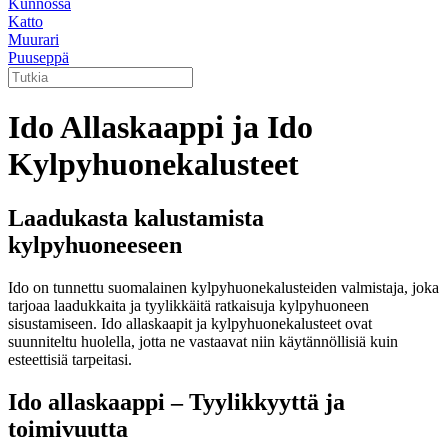
Kunnossa
Katto
Muurari
Puuseppä
Ido Allaskaappi ja Ido
Kylpyhuonekalusteet
Laadukasta kalustamista
kylpyhuoneeseen
Ido on tunnettu suomalainen kylpyhuonekalusteiden valmistaja, joka
tarjoaa laadukkaita ja tyylikkäitä ratkaisuja kylpyhuoneen
sisustamiseen. Ido allaskaapit ja kylpyhuonekalusteet ovat
suunniteltu huolella, jotta ne vastaavat niin käytännöllisiä kuin
esteettisiä tarpeitasi.
Ido allaskaappi – Tyylikkyyttä ja
toimivuutta