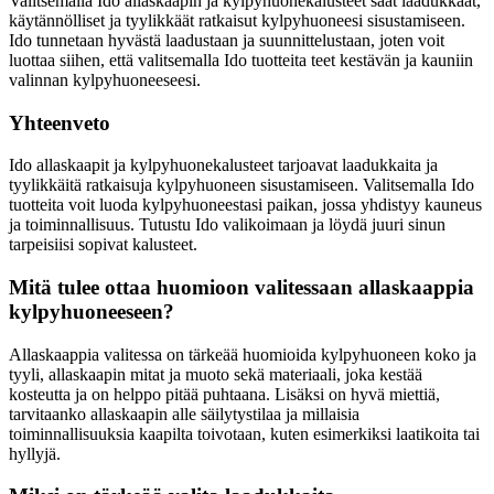
Valitsemalla Ido allaskaapin ja kylpyhuonekalusteet saat laadukkaat,
käytännölliset ja tyylikkäät ratkaisut kylpyhuoneesi sisustamiseen.
Ido tunnetaan hyvästä laadustaan ja suunnittelustaan, joten voit
luottaa siihen, että valitsemalla Ido tuotteita teet kestävän ja kauniin
valinnan kylpyhuoneeseesi.
Yhteenveto
Ido allaskaapit ja kylpyhuonekalusteet tarjoavat laadukkaita ja
tyylikkäitä ratkaisuja kylpyhuoneen sisustamiseen. Valitsemalla Ido
tuotteita voit luoda kylpyhuoneestasi paikan, jossa yhdistyy kauneus
ja toiminnallisuus. Tutustu Ido valikoimaan ja löydä juuri sinun
tarpeisiisi sopivat kalusteet.
Mitä tulee ottaa huomioon valitessaan allaskaappia
kylpyhuoneeseen?
Allaskaappia valitessa on tärkeää huomioida kylpyhuoneen koko ja
tyyli, allaskaapin mitat ja muoto sekä materiaali, joka kestää
kosteutta ja on helppo pitää puhtaana. Lisäksi on hyvä miettiä,
tarvitaanko allaskaapin alle säilytystilaa ja millaisia
toiminnallisuuksia kaapilta toivotaan, kuten esimerkiksi laatikoita tai
hyllyjä.