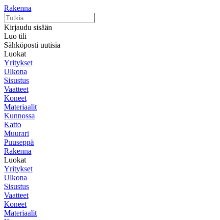
Rakenna
Kirjaudu sisään
Luo tili
Sähköposti uutisia
Luokat
Yritykset
Ulkona
Sisustus
Vaatteet
Koneet
Materiaalit
Kunnossa
Katto
Muurari
Puuseppä
Rakenna
Luokat
Yritykset
Ulkona
Sisustus
Vaatteet
Koneet
Materiaalit