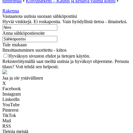
tunnelmaa
•
Koivuparketti – Kaunis ja kestävä valinta kotiisi
•
Rakenna
Vastaanota uutisia suoraan sähköpostiisi
Hyviä vinkkejä. Ei roskapostia. Vain hyödyllistä tietoa - ilmaiseksi.
Anna sähköpostiosoite
Tule mukaan
Ilmoittautuminen suoritettu - kiitos
Hyväksyn sivuston ehdot ja tietojen käytön.
Rekisteröitymällä saat meiltä uutisia ja hyväksyt ohjeemme. Peruuta
tilaus? Voit tehdä sen helposti.
Jaa ja ole ystävällinen
X
Facebook
Instagram
LinkedIn
YouTube
Pinterest
TikTok
Mail
RSS
Tietoja meistä