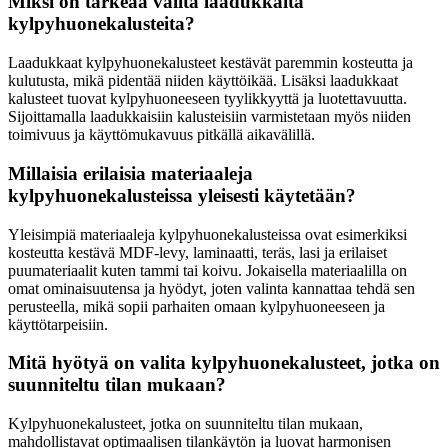
Miksi on tärkeää valita laadukkaita
kylpyhuonekalusteita?
Laadukkaat kylpyhuonekalusteet kestävät paremmin kosteutta ja
kulutusta, mikä pidentää niiden käyttöikää. Lisäksi laadukkaat
kalusteet tuovat kylpyhuoneeseen tyylikkyyttä ja luotettavuutta.
Sijoittamalla laadukkaisiin kalusteisiin varmistetaan myös niiden
toimivuus ja käyttömukavuus pitkällä aikavälillä.
Millaisia erilaisia materiaaleja
kylpyhuonekalusteissa yleisesti käytetään?
Yleisimpiä materiaaleja kylpyhuonekalusteissa ovat esimerkiksi
kosteutta kestävä MDF-levy, laminaatti, teräs, lasi ja erilaiset
puumateriaalit kuten tammi tai koivu. Jokaisella materiaalilla on
omat ominaisuutensa ja hyödyt, joten valinta kannattaa tehdä sen
perusteella, mikä sopii parhaiten omaan kylpyhuoneeseen ja
käyttötarpeisiin.
Mitä hyötyä on valita kylpyhuonekalusteet, jotka on
suunniteltu tilan mukaan?
Kylpyhuonekalusteet, jotka on suunniteltu tilan mukaan,
mahdollistavat optimaalisen tilankäytön ja luovat harmonisen