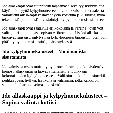
Ido allaskaapit ovat suunniteltu tarjoamaan sekä tyylikkyyttä että
käytännöllisyyttä kylpyhuoneeseesi. Laadukkaista materiaaleista
valmistetut allaskaapit kestävät hyvin kosteutta ja kulutusta, mikä
tekee niistä pitkäikäisiä investointeja kylpyhuoneen sisustamiseen.
Ido allaskaapit ovat saatavilla eri kokoisina ja väreinä, joten voit
valita juuri sinun tilaasi sopivan vaihtoehdon. Lisäksi allaskaapit
tarjoavat runsaasti säilytystilaa kylpyhuoneesi tarpeisiin, joten voit
pitää kylpyhuoneesi siistinä ja järjestyksessä.
Ido kylpyhuonekalusteet – Monipuolista
sisustamista
Ido valmistaa myös muita kylpyhuonekalusteita, jotka täydentävät
hienosti allaskaapin ja luovat yhtenäisen ja tyylikkään
kokonaisuuden kylpyhuoneeseesi. Valikoimaan kuuluu esimerkiksi
peilikaappeja, hyllyjä, laatikoita ja valaisimia, jotka kaikki on
suunniteltu harmonisoimaan keskenään.
Ido allaskaappi ja kylpyhuonekalusteet –
Sopiva valinta kotiisi