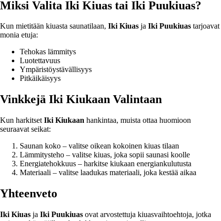
Miksi Valita Iki Kiuas tai Iki Puukiuas?
Kun mietitään kiuasta saunatilaan,
Iki Kiuas
ja
Iki Puukiuas
tarjoavat
monia etuja:
Tehokas lämmitys
Luotettavuus
Ympäristöystävällisyys
Pitkäikäisyys
Vinkkejä Iki Kiukaan Valintaan
Kun harkitset
Iki Kiukaan
hankintaa, muista ottaa huomioon
seuraavat seikat:
Saunan koko – valitse oikean kokoinen kiuas tilaan
Lämmitysteho – valitse kiuas, joka sopii saunasi koolle
Energiatehokkuus – harkitse kiukaan energiankulutusta
Materiaali – valitse laadukas materiaali, joka kestää aikaa
Yhteenveto
Iki Kiuas
ja
Iki Puukiuas
ovat arvostettuja kiuasvaihtoehtoja, jotka