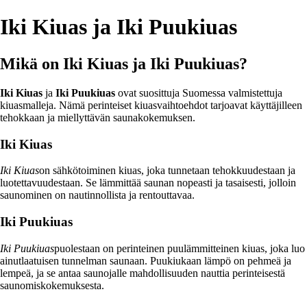
Iki Kiuas ja Iki Puukiuas
Mikä on Iki Kiuas ja Iki Puukiuas?
Iki Kiuas
ja
Iki Puukiuas
ovat suosittuja Suomessa valmistettuja
kiuasmalleja. Nämä perinteiset kiuasvaihtoehdot tarjoavat käyttäjilleen
tehokkaan ja miellyttävän saunakokemuksen.
Iki Kiuas
Iki Kiuas
on sähkötoiminen kiuas, joka tunnetaan tehokkuudestaan ja
luotettavuudestaan. Se lämmittää saunan nopeasti ja tasaisesti, jolloin
saunominen on nautinnollista ja rentouttavaa.
Iki Puukiuas
Iki Puukiuas
puolestaan on perinteinen puulämmitteinen kiuas, joka luo
ainutlaatuisen tunnelman saunaan. Puukiukaan lämpö on pehmeä ja
lempeä, ja se antaa saunojalle mahdollisuuden nauttia perinteisestä
saunomiskokemuksesta.