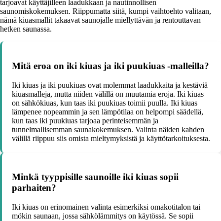
tarjoavat käyttäjilleen laadukkaan ja nautinnollisen
saunomiskokemuksen. Riippumatta siitä, kumpi vaihtoehto valitaan,
nämä kiuasmallit takaavat saunojalle miellyttävän ja rentouttavan
hetken saunassa.
Mitä eroa on iki kiuas ja iki puukiuas -malleilla?
Iki kiuas ja iki puukiuas ovat molemmat laadukkaita ja kestäviä
kiuasmalleja, mutta niiden välillä on muutamia eroja. Iki kiuas
on sähkökiuas, kun taas iki puukiuas toimii puulla. Iki kiuas
lämpenee nopeammin ja sen lämpötilaa on helpompi säädellä,
kun taas iki puukiuas tarjoaa perinteisemmän ja
tunnelmallisemman saunakokemuksen. Valinta näiden kahden
välillä riippuu siis omista mieltymyksistä ja käyttötarkoituksesta.
Minkä tyyppisille saunoille iki kiuas sopii
parhaiten?
Iki kiuas on erinomainen valinta esimerkiksi omakotitalon tai
mökin saunaan, jossa sähkölämmitys on käytössä. Se sopii