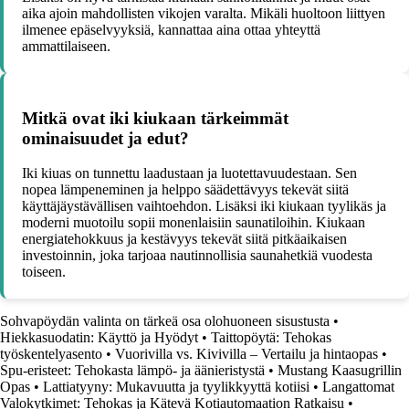
aika ajoin mahdollisten vikojen varalta. Mikäli huoltoon liittyen
ilmenee epäselvyyksiä, kannattaa aina ottaa yhteyttä
ammattilaiseen.
Mitkä ovat iki kiukaan tärkeimmät
ominaisuudet ja edut?
Iki kiuas on tunnettu laadustaan ja luotettavuudestaan. Sen
nopea lämpeneminen ja helppo säädettävyys tekevät siitä
käyttäjäystävällisen vaihtoehdon. Lisäksi iki kiukaan tyylikäs ja
moderni muotoilu sopii monenlaisiin saunatiloihin. Kiukaan
energiatehokkuus ja kestävyys tekevät siitä pitkäaikaisen
investoinnin, joka tarjoaa nautinnollisia saunahetkiä vuodesta
toiseen.
Sohvapöydän valinta on tärkeä osa olohuoneen sisustusta
•
Hiekkasuodatin: Käyttö ja Hyödyt
•
Taittopöytä: Tehokas
työskentelyasento
•
Vuorivilla vs. Kivivilla – Vertailu ja hintaopas
•
Spu-eristeet: Tehokasta lämpö- ja äänieristystä
•
Mustang Kaasugrillin
Opas
•
Lattiatyyny: Mukavuutta ja tyylikkyyttä kotiisi
•
Langattomat
Valokytkimet: Tehokas ja Kätevä Kotiautomaation Ratkaisu
•