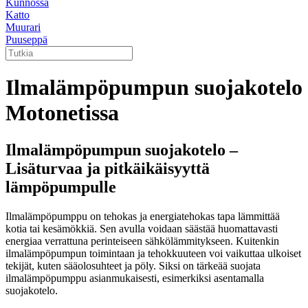
Kunnossa
Katto
Muurari
Puuseppä
Ilmalämpöpumpun suojakotelo
Motonetissa
Ilmalämpöpumpun suojakotelo –
Lisäturvaa ja pitkäikäisyyttä
lämpöpumpulle
Ilmalämpöpumppu on tehokas ja energiatehokas tapa lämmittää
kotia tai kesämökkiä. Sen avulla voidaan säästää huomattavasti
energiaa verrattuna perinteiseen sähkölämmitykseen. Kuitenkin
ilmalämpöpumpun toimintaan ja tehokkuuteen voi vaikuttaa ulkoiset
tekijät, kuten sääolosuhteet ja pöly. Siksi on tärkeää suojata
ilmalämpöpumppu asianmukaisesti, esimerkiksi asentamalla
suojakotelo.