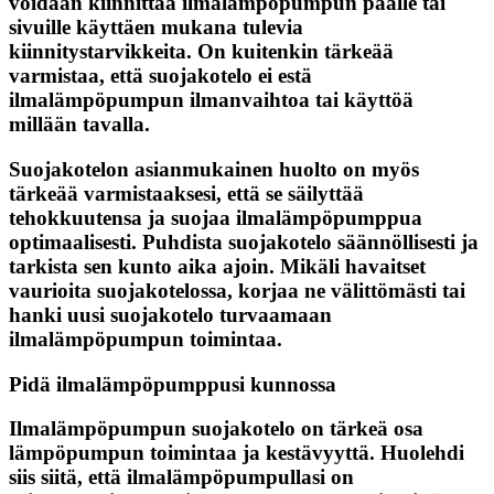
voidaan kiinnittää ilmalämpöpumpun päälle tai
sivuille käyttäen mukana tulevia
kiinnitystarvikkeita. On kuitenkin tärkeää
varmistaa, että suojakotelo ei estä
ilmalämpöpumpun ilmanvaihtoa tai käyttöä
millään tavalla.
Suojakotelon asianmukainen huolto on myös
tärkeää varmistaaksesi, että se säilyttää
tehokkuutensa ja suojaa ilmalämpöpumppua
optimaalisesti. Puhdista suojakotelo säännöllisesti ja
tarkista sen kunto aika ajoin. Mikäli havaitset
vaurioita suojakotelossa, korjaa ne välittömästi tai
hanki uusi suojakotelo turvaamaan
ilmalämpöpumpun toimintaa.
Pidä ilmalämpöpumppusi kunnossa
Ilmalämpöpumpun suojakotelo on tärkeä osa
lämpöpumpun toimintaa ja kestävyyttä. Huolehdi
siis siitä, että ilmalämpöpumpullasi on