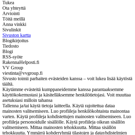
Tukea
Ota yhteyttä
Arviointi
Töitä meillä
Anna vinkki
Sivulinkit
Sivuston kartta
Blogikirjoitus
Tiedosto
Blogi
RSS-syöte
RakennaHelposti.fi
VV Group
viestinta@vvgroup.fi
Sivusto toimii parhaiten evästeiden kanssa – voit lukea lisää käytöstä
täältä.
Käytämme evästeitä kumppaneidemme kanssa parantaaksemme
käyttökokemustasi ja käsitelläksemme henkilötietojasi. Voit muuttaa
asetuksiasi milloin tahansa
Tallenna ja/tai käytä tietoja laitteella. Käytä rajoitettua dataa
mainosten valitsemiseen. Luo profiileja henkilökohtaista mainontaa
varten. Käytä profiileja kohdistettujen mainosten valitsemiseen. Luo
profiileja personoidulle sisällölle. Käytä profiileja oikean sisällön
valitsemiseen. Mittaa mainosten tehokkuutta. Mittaa sisällön
tehokkuutta. Ymmärrä kohderyhmiä tilastojen ja datayhdistelmien