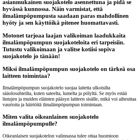
asianmukainen suojakotelo asennettuna ja pidä se
hyvässä kunnossa. Näin varmistat, että
ilmalämpöpumpusta saadaan paras mahdollinen
hyöty ja sen käyttöikä pitenee huomattavasti.
Motonet tarjoaa laajan valikoiman laadukkaita
ilmalämpöpumpun suojakoteloita eri tarpeisiin.
Tutustu valikoimaan ja valitse kotiisi sopiva
suojakotelo jo tänään!
Miksi ilmalämpöpumpun suojakotelo on tärkeä osa
laitteen toimintaa?
Ilmalämpöpumpun suojakotelo suojaa laitetta ulkoisilta
sääolosuhteilta, kuten sateelta, lumelta ja pölyltä. Se myös estää
lintujen ja muiden eläinten pääsyn laitteen sisälle, mikä voi aiheuttaa
vaurioita ja häiriöitä ilmalämpöpumpun toimintaan.
Miten valita oikeanlainen suojakotelo
ilmalämpöpumpulle?
Oikeanlaisen suojakotelon valinnassa tulee ottaa huomioon