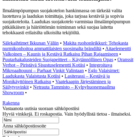
Ilmalämpöpumpun suojakotelon hankinnassa on tärkeää valita
luotettava ja laadukas toimittaja, joka tarjoaa kestäviä ja sopivia
suojakoteloita. Laadukas suojakotelo varmistaa ilmalämpöpumpun
pitkäikäisen ja häiriöttömän toiminnan sekä suojaa laitetta
tehokkaasti erilaisilta ulkoisilta tekijöiltä.
Sälekaihtimet Ikkunan Väliin
•
Makita ruohonleikkuri: Tehokasta
nurmikonhoitoa ammattilaisten suosimalta brändiltä
•
Aitaelementti
Valkoinen – Kaunis ja Kestävä Ratkaisu Pihan Rajaamiseen
•
Puutarhakalusteiden Suojapeitteet – Käytännöllinen Opas
•
Oranssit
Verhot – Piristävä Sisustuselementti Kotiisi
•
Integroitava
Mikroaaltouuni – Parhaat Vinkit Valintaan
•
Eglo Valaisimet:
Laadukasta Valaistusta Kotiisi
•
Lasiterassi – Kestävä ja
Monikäyttöinen Ratkaisu
•
Vaatekaapin Järjestäminen ja
Säilytysvinkit
•
Netrauta Tammisto – Kylpyhuonemaailma
Showroom
•
Rakenna
Vastaanota uutisia suoraan sähköpostiisi
Hyviä vinkkejä. Ei roskapostia. Vain hyödyllistä tietoa - ilmaiseksi.
Anna sähköpostiosoite