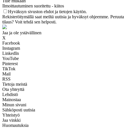
Tule mukaan
Ilmoittautuminen suoritettu - kiitos
Hyväksyn sivuston ehdot ja tietojen käytön.
Rekisteröitymällä saat meiltä uutisia ja hyväksyt ohjeemme. Peruuta
tilaus? Voit tehdä sen helposti.
Jaa ja ole ystävällinen
X
Facebook
Instagram
LinkedIn
YouTube
Pinterest
TikTok
Mail
RSS
Tietoja meistä
Ota yhteyttä
Lehdistö
Mainostaa
Minun sivuni
Sähköposti uutisia
Yhteistyö
Jaa vinkki
Huomautuksia