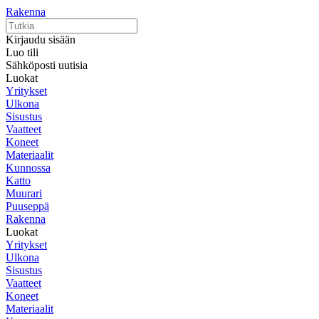
Rakenna
Kirjaudu sisään
Luo tili
Sähköposti uutisia
Luokat
Yritykset
Ulkona
Sisustus
Vaatteet
Koneet
Materiaalit
Kunnossa
Katto
Muurari
Puuseppä
Rakenna
Luokat
Yritykset
Ulkona
Sisustus
Vaatteet
Koneet
Materiaalit