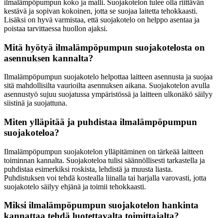
ilmalämpöpumpun koko ja malli. Suojakotelon tulee olla riittävän
kestävä ja sopivan kokoinen, jotta se suojaa laitetta tehokkaasti.
Lisäksi on hyvä varmistaa, että suojakotelo on helppo asentaa ja
poistaa tarvittaessa huollon ajaksi.
Mitä hyötyä ilmalämpöpumpun suojakotelosta on
asennuksen kannalta?
Ilmalämpöpumpun suojakotelo helpottaa laitteen asennusta ja suojaa
sitä mahdollisilta vaurioilta asennuksen aikana. Suojakotelon avulla
asennustyö sujuu suojatussa ympäristössä ja laitteen ulkonäkö säilyy
siistinä ja suojattuna.
Miten ylläpitää ja puhdistaa ilmalämpöpumpun
suojakoteloa?
Ilmalämpöpumpun suojakotelon ylläpitäminen on tärkeää laitteen
toiminnan kannalta. Suojakoteloa tulisi säännöllisesti tarkastella ja
puhdistaa esimerkiksi roskista, lehdistä ja muusta liasta.
Puhdistuksen voi tehdä kostealla liinalla tai harjalla varovasti, jotta
suojakotelo säilyy ehjänä ja toimii tehokkaasti.
Miksi ilmalämpöpumpun suojakotelon hankinta
kannattaa tehdä luotettavalta toimittajalta?