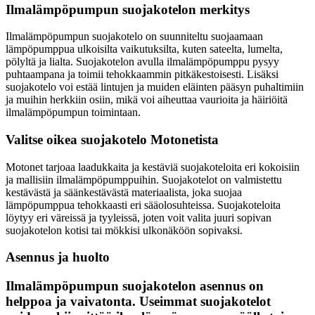
Ilmalämpöpumpun suojakotelon merkitys
Ilmalämpöpumpun suojakotelo on suunniteltu suojaamaan
lämpöpumppua ulkoisilta vaikutuksilta, kuten sateelta, lumelta,
pölyltä ja lialta. Suojakotelon avulla ilmalämpöpumppu pysyy
puhtaampana ja toimii tehokkaammin pitkäkestoisesti. Lisäksi
suojakotelo voi estää lintujen ja muiden eläinten pääsyn puhaltimiin
ja muihin herkkiin osiin, mikä voi aiheuttaa vaurioita ja häiriöitä
ilmalämpöpumpun toimintaan.
Valitse oikea suojakotelo Motonetista
Motonet tarjoaa laadukkaita ja kestäviä suojakoteloita eri kokoisiin
ja mallisiin ilmalämpöpumppuihin. Suojakotelot on valmistettu
kestävästä ja säänkestävästä materiaalista, joka suojaa
lämpöpumppua tehokkaasti eri sääolosuhteissa. Suojakoteloita
löytyy eri väreissä ja tyyleissä, joten voit valita juuri sopivan
suojakotelon kotisi tai mökkisi ulkonäköön sopivaksi.
Asennus ja huolto
Ilmalämpöpumpun suojakotelon asennus on
helppoa ja vaivatonta. Useimmat suojakotelot