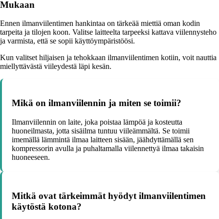
Mukaan
Ennen ilmanviilentimen hankintaa on tärkeää miettiä oman kodin
tarpeita ja tilojen koon. Valitse laitteelta tarpeeksi kattava viilennysteho
ja varmista, että se sopii käyttöympäristöösi.
Kun valitset hiljaisen ja tehokkaan ilmanviilentimen kotiin, voit nauttia
miellyttävästä viileydestä läpi kesän.
Mikä on ilmanviilennin ja miten se toimii?
Ilmanviilennin on laite, joka poistaa lämpöä ja kosteutta
huoneilmasta, jotta sisäilma tuntuu viileämmältä. Se toimii
imemällä lämmintä ilmaa laitteen sisään, jäähdyttämällä sen
kompressorin avulla ja puhaltamalla viilennettyä ilmaa takaisin
huoneeseen.
Mitkä ovat tärkeimmät hyödyt ilmanviilentimen
käytöstä kotona?