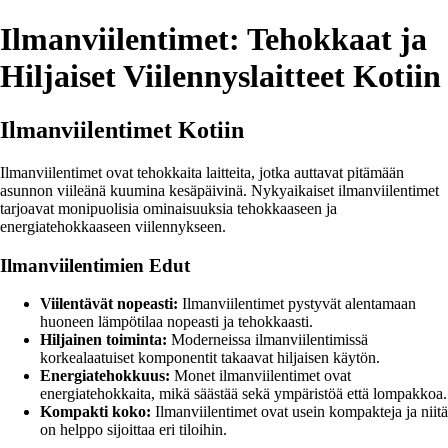
Ilmanviilentimet: Tehokkaat ja
Hiljaiset Viilennyslaitteet Kotiin
Ilmanviilentimet Kotiin
Ilmanviilentimet ovat tehokkaita laitteita, jotka auttavat pitämään
asunnon viileänä kuumina kesäpäivinä. Nykyaikaiset ilmanviilentimet
tarjoavat monipuolisia ominaisuuksia tehokkaaseen ja
energiatehokkaaseen viilennykseen.
Ilmanviilentimien Edut
Viilentävät nopeasti:
Ilmanviilentimet pystyvät alentamaan
huoneen lämpötilaa nopeasti ja tehokkaasti.
Hiljainen toiminta:
Moderneissa ilmanviilentimissä
korkealaatuiset komponentit takaavat hiljaisen käytön.
Energiatehokkuus:
Monet ilmanviilentimet ovat
energiatehokkaita, mikä säästää sekä ympäristöä että lompakkoa.
Kompakti koko:
Ilmanviilentimet ovat usein kompakteja ja niitä
on helppo sijoittaa eri tiloihin.