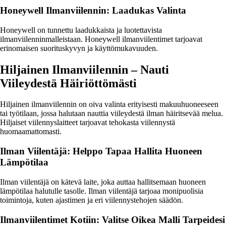
Honeywell Ilmanviilennin: Laadukas Valinta
Honeywell on tunnettu laadukkaista ja luotettavista
ilmanviilenninmalleistaan. Honeywell ilmanviilentimet tarjoavat
erinomaisen suorituskyvyn ja käyttömukavuuden.
Hiljainen Ilmanviilennin – Nauti
Viileydestä Häiriöttömästi
Hiljainen ilmanviilennin on oiva valinta erityisesti makuuhuoneeseen
tai työtilaan, jossa halutaan nauttia viileydestä ilman häiritsevää melua.
Hiljaiset viilennyslaitteet tarjoavat tehokasta viilennystä
huomaamattomasti.
Ilman Viilentäjä: Helppo Tapaa Hallita Huoneen
Lämpötilaa
Ilman viilentäjä on kätevä laite, joka auttaa hallitsemaan huoneen
lämpötilaa halutulle tasolle. Ilman viilentäjä tarjoaa monipuolisia
toimintoja, kuten ajastimen ja eri viilennystehojen säädön.
Ilmanviilentimet Kotiin: Valitse Oikea Malli Tarpeidesi