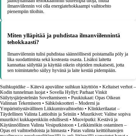
jäähdyttämään tehokkaammin suurempia tiloja, mutta
ilmanviilennin voi olla energiatehokkaampi vaihtoehto
pienempiin tiloihin.
Miten ylläpitää ja puhdistaa ilmanviilennintä
tehokkaasti?
Ilmanviilennin tulisi puhdistaa säännöllisesti poistamalla pöly ja
lika suodattimista sekä kosteasta osasta. Lisäksi laitetta
kannattaa säilyttää ja käyttää oikein ohjeiden mukaisesti, jotta
sen toimintateho säilyy hyvänä ja laite kestää pidempään.
Suihkupidike – Kätevä apuväline suihkun käyttöön
•
Keltaiset verhot –
Kodin tunnelman luojat
•
Sovella Hyllyt: Parhaat Vinkit
Säilytysjärjestelmän Soveltamiseen
•
Puukiukaat: Opas Oikean
Valinnan Tekemiseen
•
Sähköskootteri – Moderni ja
Ympäristöystävällinen Liikkumisvaihtoehto
•
Klinkkerilaatat –
Täydellinen Valinta Lattioihin ja Seiniin
•
Muurikivet: Valitse sopiva
muurikivi kukkapenkkiin edullisesti
•
Muoviputki: Kestävä ja
Käytännöllinen Valinta Vesiputkistoon
•
Leikkimökin ostaminen –
Opas eri vaihtoehdoista ja hinnasta
•
Paras valinta keittiöhanojen
maailmassa: pesukoneliitännällä ja apk-liitännällä varustetut hanat
•