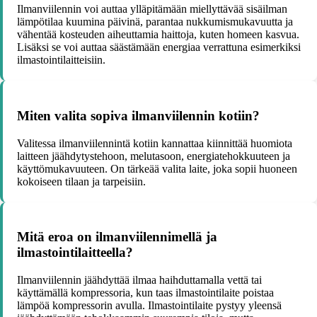
Ilmanviilennin voi auttaa ylläpitämään miellyttävää sisäilman
lämpötilaa kuumina päivinä, parantaa nukkumismukavuutta ja
vähentää kosteuden aiheuttamia haittoja, kuten homeen kasvua.
Lisäksi se voi auttaa säästämään energiaa verrattuna esimerkiksi
ilmastointilaitteisiin.
Miten valita sopiva ilmanviilennin kotiin?
Valitessa ilmanviilennintä kotiin kannattaa kiinnittää huomiota
laitteen jäähdytystehoon, melutasoon, energiatehokkuuteen ja
käyttömukavuuteen. On tärkeää valita laite, joka sopii huoneen
kokoiseen tilaan ja tarpeisiin.
Mitä eroa on ilmanviilennimellä ja
ilmastointilaitteella?
Ilmanviilennin jäähdyttää ilmaa haihduttamalla vettä tai
käyttämällä kompressoria, kun taas ilmastointilaite poistaa
lämpöä kompressorin avulla. Ilmastointilaite pystyy yleensä