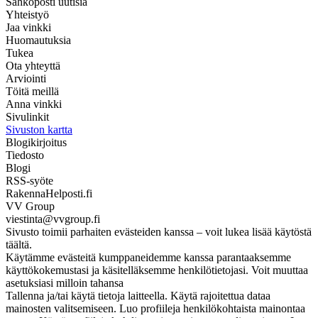
Sähköposti uutisia
Yhteistyö
Jaa vinkki
Huomautuksia
Tukea
Ota yhteyttä
Arviointi
Töitä meillä
Anna vinkki
Sivulinkit
Sivuston kartta
Blogikirjoitus
Tiedosto
Blogi
RSS-syöte
RakennaHelposti.fi
VV Group
viestinta@vvgroup.fi
Sivusto toimii parhaiten evästeiden kanssa – voit lukea lisää käytöstä
täältä.
Käytämme evästeitä kumppaneidemme kanssa parantaaksemme
käyttökokemustasi ja käsitelläksemme henkilötietojasi. Voit muuttaa
asetuksiasi milloin tahansa
Tallenna ja/tai käytä tietoja laitteella. Käytä rajoitettua dataa
mainosten valitsemiseen. Luo profiileja henkilökohtaista mainontaa