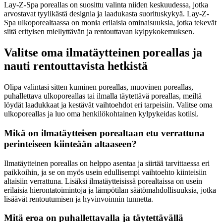
Lay-Z-Spa poreallas on suosittu valinta niiden keskuudessa, jotka
arvostavat tyylikästä designia ja laadukasta suorituskykyä. Lay-Z-
Spa ulkoporealtaassa on monia erilaisia ominaisuuksia, jotka tekevät
siitä erityisen miellyttävän ja rentouttavan kylpykokemuksen.
Valitse oma ilmatäytteinen poreallas ja
nauti rentouttavista hetkistä
Olipa valintasi sitten kuminen poreallas, muovinen poreallas,
puhallettava ulkoporeallas tai ilmalla täytettävä poreallas, meiltä
löydät laadukkaat ja kestävät vaihtoehdot eri tarpeisiin. Valitse oma
ulkoporeallas ja luo oma henkilökohtainen kylpykeidas kotiisi.
Mikä on ilmatäytteisen porealtaan etu verrattuna
perinteiseen kiinteään altaaseen?
Ilmatäytteinen poreallas on helppo asentaa ja siirtää tarvittaessa eri
paikkoihin, ja se on myös usein edullisempi vaihtoehto kiinteisiin
altaisiin verrattuna. Lisäksi ilmatäytteisissä porealtaissa on usein
erilaisia hierontatoimintoja ja lämpötilan säätömahdollisuuksia, jotka
lisäävät rentoutumisen ja hyvinvoinnin tunnetta.
Mitä eroa on puhallettavalla ja täytettävällä