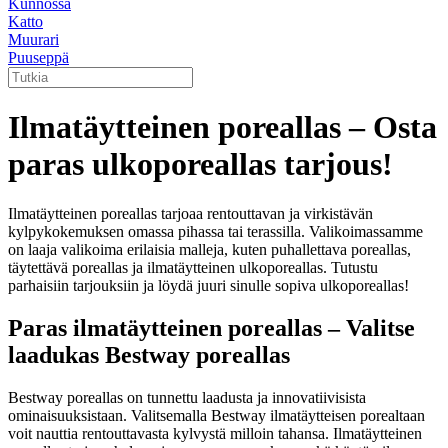
Kunnossa
Katto
Muurari
Puuseppä
Ilmatäytteinen poreallas – Osta
paras ulkoporeallas tarjous!
Ilmatäytteinen poreallas tarjoaa rentouttavan ja virkistävän
kylpykokemuksen omassa pihassa tai terassilla. Valikoimassamme
on laaja valikoima erilaisia malleja, kuten puhallettava poreallas,
täytettävä poreallas ja ilmatäytteinen ulkoporeallas. Tutustu
parhaisiin tarjouksiin ja löydä juuri sinulle sopiva ulkoporeallas!
Paras ilmatäytteinen poreallas – Valitse
laadukas Bestway poreallas
Bestway poreallas on tunnettu laadusta ja innovatiivisista
ominaisuuksistaan. Valitsemalla Bestway ilmatäytteisen porealtaan
voit nauttia rentouttavasta kylvystä milloin tahansa. Ilmatäytteinen