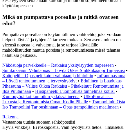
kestävyyteen sekä altaan kokoon ja muotoon sopivuuteen omaan
käyttötarpeeseen.
Mikä on pumpattava poreallas ja mitkä ovat sen
edut?
Pumpattava poreallas on käytännöllinen vaihtoehto, joka voidaan
helposti täyttää ja tyhjentää tarpeen mukaan. Sen asentaminen on
yleensä nopeaa ja vaivatonta, ja se tarjoaa käyttäjälle
mahdollisuuden nauttia poreista ja rentoutumisesta missä tahansa
halutussa paikassa.
Näkösuoja parvekkeelle – Ratkaisu yksityisyyden tarpeeseen
•
Suihkukaapin Valintaopas – Löydä Oikea Suihkukaappi Tarpeisiisi
•
Kattopelti – Opas peltikaton valintaan ja hintoihin
•
Infrapunasauna
– Löydä rentoutuminen ja terveyshyödyt
•
Edullinen ja Laadukas
Pihasauna – Valitse Oikea Ratkaisu
•
Pihakeinut: Rentoutumista ja
Iloa Puutarhaan
•
Hirsipaneeli: Luonnollista tunnelmaa kotiisi
•
Kuntopyörä kotikuntoilun ykkösvälineenä
•
UlkoPoreallas –
Luxusta ja Rentoutumista Oman Kodin Pihalle
•
Trampoliinit: Osta
Iso Trampoliini Tarjoushintaan – Opas trampoliinien maailmaan
•
Rakenna
Vastaanota uutisia suoraan sähköpostiisi
Hyviä vinkkejä. Ei roskapostia. Vain hyödyllistä tietoa - ilmaiseksi.