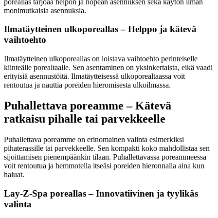
poreallas tarjoaa helpon ja nopean asennuksen sekä käytön ilman
monimutkaisia asennuksia.
Ilmatäytteinen ulkoporeallas – Helppo ja kätevä
vaihtoehto
Ilmatäytteinen ulkoporeallas on loistava vaihtoehto perinteiselle
kiinteälle porealtaalle. Sen asentaminen on yksinkertaista, eikä vaadi
erityisiä asennustöitä. Ilmatäytteisessä ulkoporealtaassa voit
rentoutua ja nauttia poreiden hieromisesta ulkoilmassa.
Puhallettava poreamme – Kätevä
ratkaisu pihalle tai parvekkeelle
Puhallettava poreamme on erinomainen valinta esimerkiksi
pihaterassille tai parvekkeelle. Sen kompakti koko mahdollistaa sen
sijoittamisen pienempäänkin tilaan. Puhallettavassa poreammeessa
voit rentoutua ja hemmotella itseäsi poreiden hieronnalla aina kun
haluat.
Lay-Z-Spa poreallas – Innovatiivinen ja tyylikäs
valinta