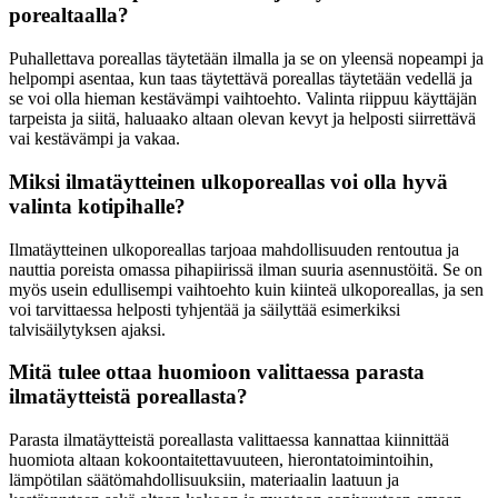
porealtaalla?
Puhallettava poreallas täytetään ilmalla ja se on yleensä nopeampi ja
helpompi asentaa, kun taas täytettävä poreallas täytetään vedellä ja
se voi olla hieman kestävämpi vaihtoehto. Valinta riippuu käyttäjän
tarpeista ja siitä, haluaako altaan olevan kevyt ja helposti siirrettävä
vai kestävämpi ja vakaa.
Miksi ilmatäytteinen ulkoporeallas voi olla hyvä
valinta kotipihalle?
Ilmatäytteinen ulkoporeallas tarjoaa mahdollisuuden rentoutua ja
nauttia poreista omassa pihapiirissä ilman suuria asennustöitä. Se on
myös usein edullisempi vaihtoehto kuin kiinteä ulkoporeallas, ja sen
voi tarvittaessa helposti tyhjentää ja säilyttää esimerkiksi
talvisäilytyksen ajaksi.
Mitä tulee ottaa huomioon valittaessa parasta
ilmatäytteistä poreallasta?
Parasta ilmatäytteistä poreallasta valittaessa kannattaa kiinnittää
huomiota altaan kokoontaitettavuuteen, hierontatoimintoihin,
lämpötilan säätömahdollisuuksiin, materiaalin laatuun ja