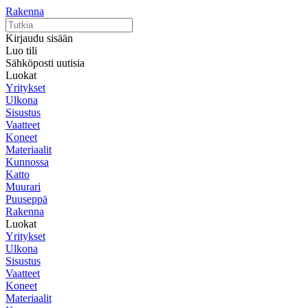
Rakenna
Kirjaudu sisään
Luo tili
Sähköposti uutisia
Luokat
Yritykset
Ulkona
Sisustus
Vaatteet
Koneet
Materiaalit
Kunnossa
Katto
Muurari
Puuseppä
Rakenna
Luokat
Yritykset
Ulkona
Sisustus
Vaatteet
Koneet
Materiaalit