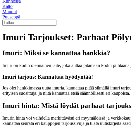
Kunnossa
Katto
Muurari
Puuseppä
Imuri Tarjoukset: Parhaat Pöly
Imuri: Miksi se kannattaa hankkia?
Imuri on kodin olennainen laite, joka auttaa pitämään kodin puhtaana j
Imuri tarjous: Kannattaa hyödyntää!
Jos olet hankkimassa uutta imuria, kannattaa pitää silmällä imuri tarjo
erityisen suosittuja, ja niitä kannattaa etsiä säännöllisesti eri kaupoista.
Imuri hinta: Mistä löydät parhaat tarjouk
Imurin hinta voi vaihdella merkittävästi eri myymälöissä ja verkkokaup
kannattaa seurata eri kauppojen tarjoussivuja ja tilata uutiskirjeitä sa