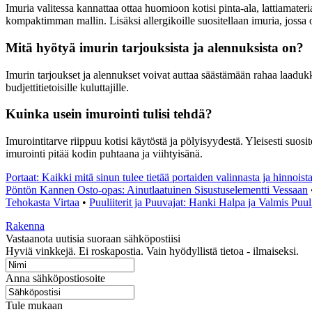
Imuria valitessa kannattaa ottaa huomioon kotisi pinta-ala, lattiamater
kompaktimman mallin. Lisäksi allergikoille suositellaan imuria, joss
Mitä hyötyä imurin tarjouksista ja alennuksista on?
Imurin tarjoukset ja alennukset voivat auttaa säästämään rahaa laaduk
budjettitietoisille kuluttajille.
Kuinka usein imurointi tulisi tehdä?
Imurointitarve riippuu kotisi käytöstä ja pölyisyydestä. Yleisesti suos
imurointi pitää kodin puhtaana ja viihtyisänä.
Portaat: Kaikki mitä sinun tulee tietää portaiden valinnasta ja hinnoist
Pöntön Kannen Osto-opas: Ainutlaatuinen Sisustuselementti Vessaan
Tehokasta Virtaa
•
Puuliiterit ja Puuvajat: Hanki Halpa ja Valmis Puuli
Rakenna
Vastaanota uutisia suoraan sähköpostiisi
Hyviä vinkkejä. Ei roskapostia. Vain hyödyllistä tietoa - ilmaiseksi.
Anna sähköpostiosoite
Tule mukaan