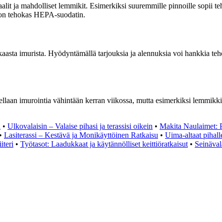
iaalit ja mahdolliset lemmikit. Esimerkiksi suuremmille pinnoille sopii t
a on tehokas HEPA-suodatin.
kaasta imurista. Hyödyntämällä tarjouksia ja alennuksia voi hankkia te
itellaan imurointia vähintään kerran viikossa, mutta esimerkiksi lemmikk
a
•
Ulkovalaisin – Valaise pihasi ja terassisi oikein
•
Makita Naulaimet: 
•
Lasiterassi – Kestävä ja Monikäyttöinen Ratkaisu
•
Uima-altaat pihall
iteri
•
Työtasot: Laadukkaat ja käytännölliset keittiöratkaisut
•
Seinäval