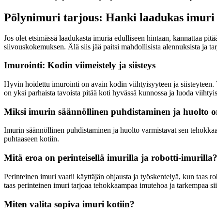
Pölynimuri tarjous: Hanki laadukas imuri e
Jos olet etsimässä laadukasta imuria edulliseen hintaan, kannattaa pit
siivouskokemuksen. Älä siis jää paitsi mahdollisista alennuksista ja tar
Imurointi: Kodin viimeistely ja siisteys
Hyvin hoidettu imurointi on avain kodin viihtyisyyteen ja siisteyteen. 
on yksi parhaista tavoista pitää koti hyvässä kunnossa ja luoda viihtyisä
Miksi imurin säännöllinen puhdistaminen ja huolto 
Imurin säännöllinen puhdistaminen ja huolto varmistavat sen tehokkaa
puhtaaseen kotiin.
Mitä eroa on perinteisellä imurilla ja robotti-imurilla
Perinteinen imuri vaatii käyttäjän ohjausta ja työskentelyä, kun taas r
taas perinteinen imuri tarjoaa tehokkaampaa imutehoa ja tarkempaa si
Miten valita sopiva imuri kotiin?