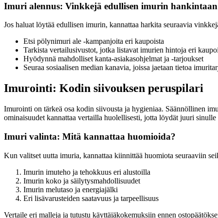
Imuri alennus: Vinkkejä edullisen imurin hankintaan
Jos haluat löytää edullisen imurin, kannattaa harkita seuraavia vinkkej
Etsi pölynimuri ale -kampanjoita eri kaupoista
Tarkista vertailusivustot, jotka listavat imurien hintoja eri kaupo
Hyödynnä mahdolliset kanta-asiakasohjelmat ja -tarjoukset
Seuraa sosiaalisen median kanavia, joissa jaetaan tietoa imuritar
Imurointi: Kodin siivouksen peruspilari
Imurointi on tärkeä osa kodin siivousta ja hygieniaa. Säännöllinen imur
ominaisuudet kannattaa vertailla huolellisesti, jotta löydät juuri sinull
Imuri valinta: Mitä kannattaa huomioida?
Kun valitset uutta imuria, kannattaa kiinnittää huomiota seuraaviin sei
Imurin imuteho ja tehokkuus eri alustoilla
Imurin koko ja säilytysmahdollisuudet
Imurin melutaso ja energiajälki
Eri lisävarusteiden saatavuus ja tarpeellisuus
Vertaile eri malleja ja tutustu käyttäjäkokemuksiin ennen ostopäätökse