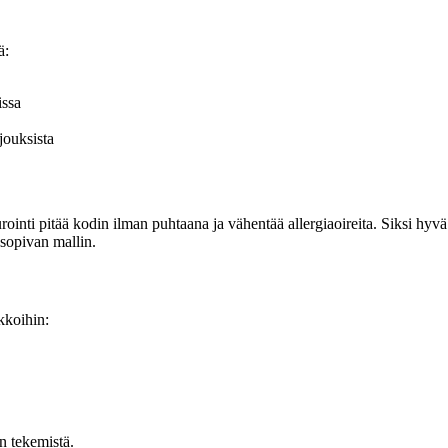
ä:
issa
jouksista
ointi pitää kodin ilman puhtaana ja vähentää allergiaoireita. Siksi hyvä
e sopivan mallin.
kkoihin:
n tekemistä.