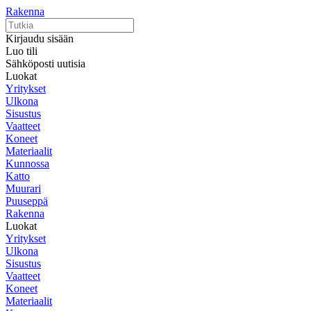
Rakenna
Kirjaudu sisään
Luo tili
Sähköposti uutisia
Luokat
Yritykset
Ulkona
Sisustus
Vaatteet
Koneet
Materiaalit
Kunnossa
Katto
Muurari
Puuseppä
Rakenna
Luokat
Yritykset
Ulkona
Sisustus
Vaatteet
Koneet
Materiaalit