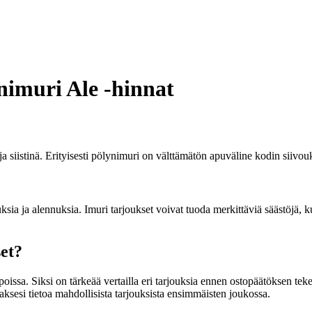
nimuri Ale -hinnat
a siistinä. Erityisesti pölynimuri on välttämätön apuväline kodin siivou
uksia ja alennuksia. Imuri tarjoukset voivat tuoda merkittäviä säästöjä,
set?
oissa. Siksi on tärkeää vertailla eri tarjouksia ennen ostopäätöksen tek
adaksesi tietoa mahdollisista tarjouksista ensimmäisten joukossa.