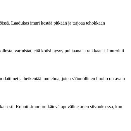
löissä. Laadukas imuri kestää pitkään ja tarjoaa tehokkaan
llosta, varmistat, että kotisi pysyy puhtaana ja raikkaana. Imurointi
odattimet ja heikentää imutehoa, joten säännöllinen huolto on avain
mukaisesti. Robotti-imuri on kätevä apuväline arjen siivouksessa, kun