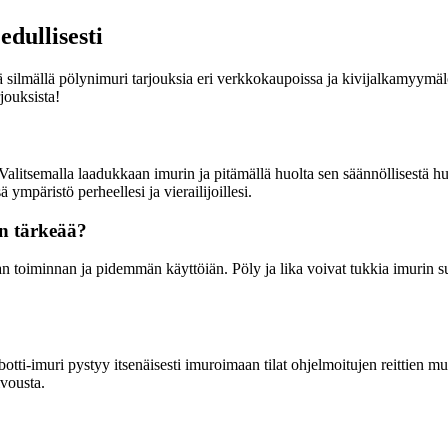
dullisesti
ää silmällä pölynimuri tarjouksia eri verkkokaupoissa ja kivijalkamyymä
jouksista!
Valitsemalla laadukkaan imurin ja pitämällä huolta sen säännöllisestä huo
 ympäristö perheellesi ja vierailijoillesi.
on tärkeää?
n toiminnan ja pidemmän käyttöiän. Pöly ja lika voivat tukkia imurin su
?
obotti-imuri pystyy itsenäisesti imuroimaan tilat ohjelmoitujen reittien 
ivousta.