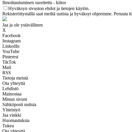
Ilmoittautuminen suoritettu - kiitos
Hyväksyn sivuston ehdot ja tietojen käytön.
Rekisteröitymällä saat meiltä uutisia ja hyväksyt ohjeemme. Peruuta ti
Jaa ja ole ystävällinen
X
Facebook
Instagram
LinkedIn
YouTube
Pinterest
TikTok
Mail
RSS
Tietoja meistä
Ota yhteyttä
Lehdistö
Mainostaa
Minun sivuni
Sähköposti uutisia
Yhteistyö
Jaa vinkki
Huomautuksia
Tukea
Ota yhteyttä