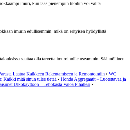
ehokkaampi imuri, kun taas pienempiin tiloihin voi valita
hokkaan imurin edullisemmin, mikä on erityisen hyödyllistä
italouksissa saattaa olla tarvetta imuroinnille useammin. Säännöllinen
Parasta Laatua Kaikkeen Rakentamiseen ja Remontointiin
•
WC
e: Kaikki mitä sinun tulee tietää
•
Honda Aggregaatit – Luotettavaa ja
aisimet Ulkokäyttöön – Tehokasta Valoa Pihallesi
•