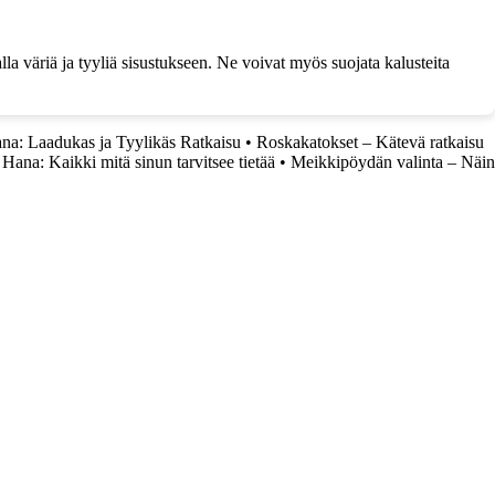
a väriä ja tyyliä sisustukseen. Ne voivat myös suojata kalusteita
ana: Laadukas ja Tyylikäs Ratkaisu
•
Roskakatokset – Kätevä ratkaisu
Hana: Kaikki mitä sinun tarvitsee tietää
•
Meikkipöydän valinta – Näin