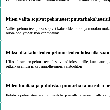
Miten valita sopivat pehmusteet puutarhakalusteisi
Valitse pehmusteet, jotka sopivat kalusteiden koon ja muodon mukaan
huomioon ympäristön värimaailma.
Miksi ulkokalusteiden pehmusteiden tulisi olla sään
Ulkokalusteiden pehmusteet altistuvat sääolosuhteille, kuten auring
pitkäikäisempiä ja käytännöllisempiä vaihtoehtoja.
Miten huoltaa ja puhdistaa puutarhakalusteiden p
Puhdista pehmusteet säännöllisesti harjaamalla tai imuroimalla kev