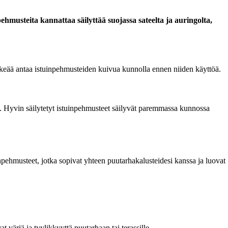
hmusteita kannattaa säilyttää suojassa sateelta ja auringolta,
ärkeää antaa istuinpehmusteiden kuivua kunnolla ennen niiden käyttöä.
lta. Hyvin säilytetyt istuinpehmusteet säilyvät paremmassa kunnossa
npehmusteet, jotka sopivat yhteen puutarhakalusteidesi kanssa ja luovat
 väriä ja tyylikkyyttä puutarhaan tai terassille.