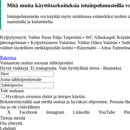
Mitä muita käyttötarkoituksia istuinpehmusteilla vo
Istuinpehmusteita voi käyttää myös sisätiloissa esimerkiksi tuolien
naarmuilta ja kulumiselta.
Kylpytynnyrit: Valitse Paras Palju Tarpeisiisi
•
WC Allaskaapit: Käytän
jäteongelmaan
•
Kylpyhuoneen Valaistus: Valitse Oikea Valaisin
•
Suih
valitset täydellisen meikkipöydän kotiisi
•
Räsymatto – Aitoa Tunnelmaa
Rakenna
Vastaanota uutisia suoraan sähköpostiisi
Hyviä vinkkejä. Ei roskapostia. Vain hyödyllistä tietoa - ilmaiseksi.
Anna sähköpostiosoite
Tule mukaan
Hyväksyn sivuston ehdot ja tietojen käytön.
Rekisteröitymällä saat meiltä uutisia ja hyväksyt ohjeemme. Peruuta tila
Jaa ja ole ystävällinen
X
Facebook
Instagram
LinkedIn
YouTube
Pin
Tietoja meistä
Ota yhteyttä
Lehdistö