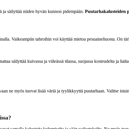
ä ja säilyttää niiden hyvän kunnon pidempään.
Puutarhakalusteiden pe
iinalla. Vaikeampiin tahroihin voi käyttää mietoa pesuaineliuosta. On t
ttaa säilyttää kuivassa ja viileässä tilassa, suojassa kosteudelta ja lia
aan ne myös tuovat lisää väriä ja tyylikkyyttä puutarhaan. Valitse istui
issa?
avat samalla kalusteita kulumiselta ja sään vaikutuksilta. Ne myös tuovat