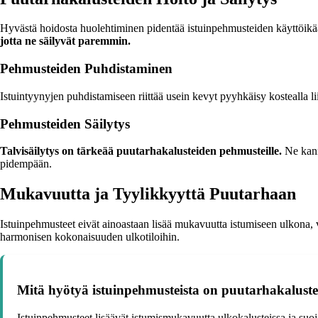
Hyvästä hoidosta huolehtiminen pidentää istuinpehmusteiden käyttöikä
jotta ne säilyvät paremmin.
Pehmusteiden Puhdistaminen
Istuintyynyjen puhdistamiseen riittää usein kevyt pyyhkäisy kostealla l
Pehmusteiden Säilytys
Talvisäilytys on tärkeää puutarhakalusteiden pehmusteille.
Ne kanna
pidempään.
Mukavuutta ja Tyylikkyyttä Puutarhaan
Istuinpehmusteet eivät ainoastaan lisää mukavuutta istumiseen ulkona, v
harmonisen kokonaisuuden ulkotiloihin.
Mitä hyötyä istuinpehmusteista on puutarhakaluste
Istuinpehmusteet lisäävät istumismukavuutta ulkokalusteissa ja suoja