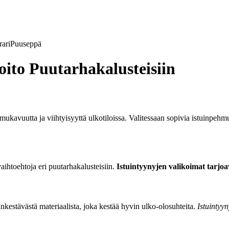
ari
Puuseppä
oito Puutarhakalusteisiin
mukavuutta ja viihtyisyyttä ulkotiloissa. Valitessaan sopivia istuinpehmu
vaihtoehtoja eri puutarhakalusteisiin.
Istuintyynyjen valikoimat tarjoav
nkestävästä materiaalista, joka kestää hyvin ulko-olosuhteita.
Istuintyyn