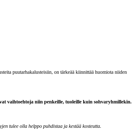
steita puutarhakalusteisiin, on tärkeää kiinnittää huomiota niiden
at vaihtoehtoja niin penkeille, tuoleille kuin sohvaryhmillekin.
yjen tulee olla helppo puhdistaa ja kestää kosteutta.