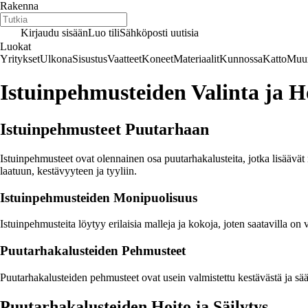
Rakenna
Kirjaudu sisään
Luo tili
Sähköposti uutisia
Luokat
Yritykset
Ulkona
Sisustus
Vaatteet
Koneet
Materiaalit
Kunnossa
Katto
Muur
Istuinpehmusteiden Valinta ja H
Istuinpehmusteet Puutarhaan
Istuinpehmusteet ovat olennainen osa puutarhakalusteita, jotka lisäävät 
laatuun, kestävyyteen ja tyyliin.
Istuinpehmusteiden Monipuolisuus
Istuinpehmusteita löytyy erilaisia malleja ja kokoja, joten saatavilla on 
Puutarhakalusteiden Pehmusteet
Puutarhakalusteiden pehmusteet ovat usein valmistettu kestävästä ja sää
Puutarhakalusteiden Hoito ja Säilytys