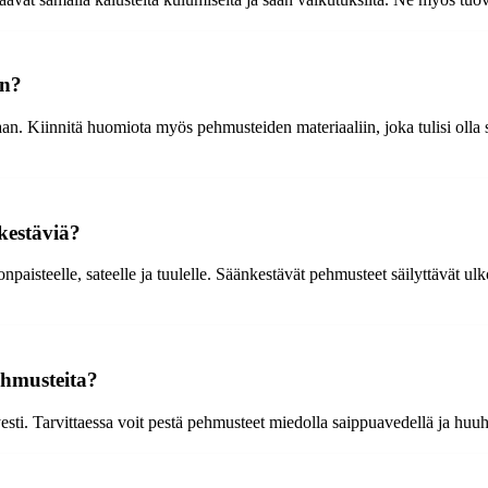
in?
. Kiinnitä huomiota myös pehmusteiden materiaaliin, joka tulisi olla s
kestäviä?
onpaisteelle, sateelle ja tuulelle. Säänkestävät pehmusteet säilyttävät 
ehmusteita?
yesti. Tarvittaessa voit pestä pehmusteet miedolla saippuavedellä ja h