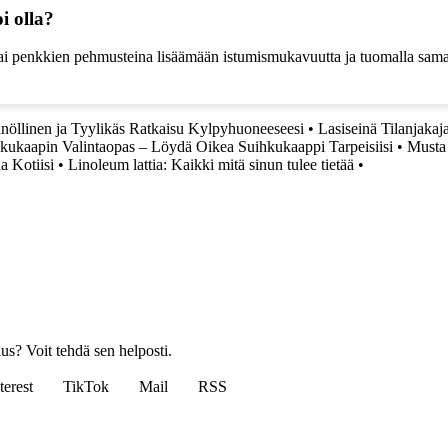
i olla?
 tai penkkien pehmusteina lisäämään istumismukavuutta ja tuomalla samall
nöllinen ja Tyylikäs Ratkaisu Kylpyhuoneeseesi
•
Lasiseinä Tilanjakaj
kukaapin Valintaopas – Löydä Oikea Suihkukaappi Tarpeisiisi
•
Musta 
 Kotiisi
•
Linoleum lattia: Kaikki mitä sinun tulee tietää
•
us? Voit tehdä sen helposti.
terest
TikTok
Mail
RSS