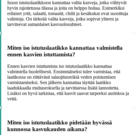
Isoon istutuslaatikkoon kannattaa valita kasveja, jotka viihtyvät
hyvin rajoitetussa tilassa ja joita on helppo hoitaa. Esimerkiksi
erilaiset yrtit, salaatti, tomaatit, chilit ja kesäkukat ovat suosittuja
valintoja. On tärkeää valita kasveja, jotka sopivat yhteen ja
tarvitsevat samanlaiset kasvuolosuhteet.
Miten iso istutuslaatikko kannattaa valmistella
ennen kasvien istuttamista?
Ennen kasvien istuttamista iso istutuslaatikko kannattaa
valmistella huolellisesti. Ensimmäiseksi tulee varmistaa, että
laatikossa on riittävästi salaojitusreikiä veden poistumisen
varmistamiseksi. Sen jälkeen kannattaa täyttää laatikko
laadukkaalla multaseoksella ja tarvittaessa lisätä lannoitetta.
Lisäksi on hyvä tarkistaa, että kasvit saavat tarpeeksi aurinkoa ja
vettä.
Miten iso istutuslaatikko pidetään hyvässä
kunnossa kasvukauden aikana?