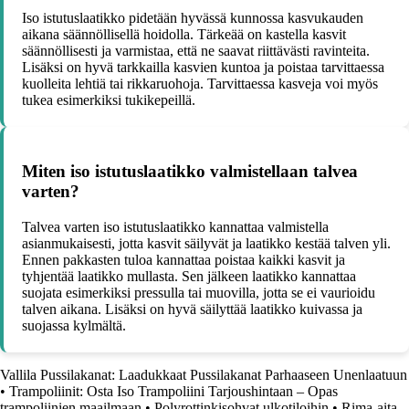
Iso istutuslaatikko pidetään hyvässä kunnossa kasvukauden
aikana säännöllisellä hoidolla. Tärkeää on kastella kasvit
säännöllisesti ja varmistaa, että ne saavat riittävästi ravinteita.
Lisäksi on hyvä tarkkailla kasvien kuntoa ja poistaa tarvittaessa
kuolleita lehtiä tai rikkaruohoja. Tarvittaessa kasveja voi myös
tukea esimerkiksi tukikepeillä.
Miten iso istutuslaatikko valmistellaan talvea
varten?
Talvea varten iso istutuslaatikko kannattaa valmistella
asianmukaisesti, jotta kasvit säilyvät ja laatikko kestää talven yli.
Ennen pakkasten tuloa kannattaa poistaa kaikki kasvit ja
tyhjentää laatikko mullasta. Sen jälkeen laatikko kannattaa
suojata esimerkiksi pressulla tai muovilla, jotta se ei vaurioidu
talven aikana. Lisäksi on hyvä säilyttää laatikko kuivassa ja
suojassa kylmältä.
Vallila Pussilakanat: Laadukkaat Pussilakanat Parhaaseen Unenlaatuun
•
Trampoliinit: Osta Iso Trampoliini Tarjoushintaan – Opas
trampoliinien maailmaan
•
Polyrottinkisohvat ulkotiloihin
•
Rima-aita