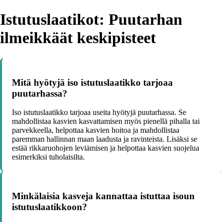
Istutuslaatikot: Puutarhan
ilmeikkäät keskipisteet
Mitä hyötyjä iso istutuslaatikko tarjoaa
puutarhassa?
Iso istutuslaatikko tarjoaa useita hyötyjä puutarhassa. Se
mahdollistaa kasvien kasvattamisen myös pienellä pihalla tai
parvekkeella, helpottaa kasvien hoitoa ja mahdollistaa
paremman hallinnan maan laadusta ja ravinteista. Lisäksi se
estää rikkaruohojen leviämisen ja helpottaa kasvien suojelua
esimerkiksi tuholaisilta.
Minkälaisia kasveja kannattaa istuttaa isoun
istutuslaatikkoon?