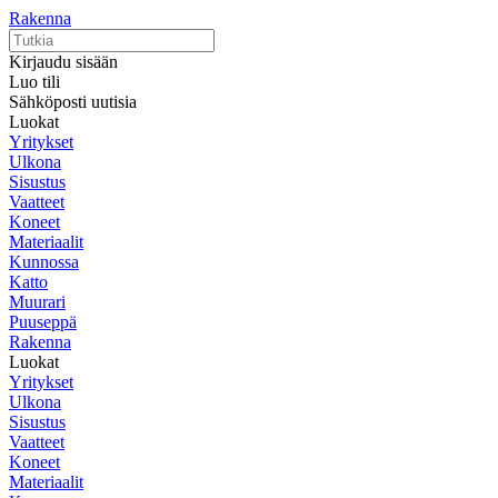
Rakenna
Kirjaudu sisään
Luo tili
Sähköposti uutisia
Luokat
Yritykset
Ulkona
Sisustus
Vaatteet
Koneet
Materiaalit
Kunnossa
Katto
Muurari
Puuseppä
Rakenna
Luokat
Yritykset
Ulkona
Sisustus
Vaatteet
Koneet
Materiaalit