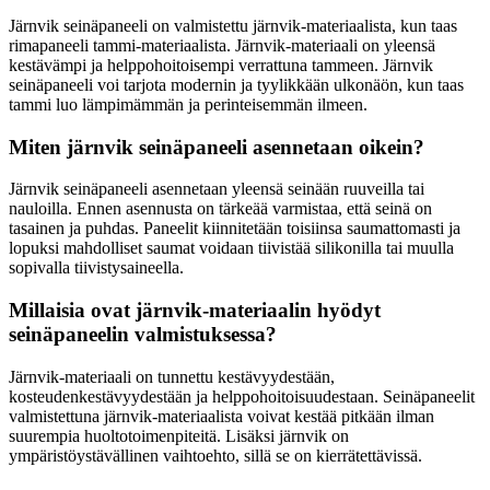
Järnvik seinäpaneeli on valmistettu järnvik-materiaalista, kun taas
rimapaneeli tammi-materiaalista. Järnvik-materiaali on yleensä
kestävämpi ja helppohoitoisempi verrattuna tammeen. Järnvik
seinäpaneeli voi tarjota modernin ja tyylikkään ulkonäön, kun taas
tammi luo lämpimämmän ja perinteisemmän ilmeen.
Miten järnvik seinäpaneeli asennetaan oikein?
Järnvik seinäpaneeli asennetaan yleensä seinään ruuveilla tai
nauloilla. Ennen asennusta on tärkeää varmistaa, että seinä on
tasainen ja puhdas. Paneelit kiinnitetään toisiinsa saumattomasti ja
lopuksi mahdolliset saumat voidaan tiivistää silikonilla tai muulla
sopivalla tiivistysaineella.
Millaisia ovat järnvik-materiaalin hyödyt
seinäpaneelin valmistuksessa?
Järnvik-materiaali on tunnettu kestävyydestään,
kosteudenkestävyydestään ja helppohoitoisuudestaan. Seinäpaneelit
valmistettuna järnvik-materiaalista voivat kestää pitkään ilman
suurempia huoltotoimenpiteitä. Lisäksi järnvik on
ympäristöystävällinen vaihtoehto, sillä se on kierrätettävissä.