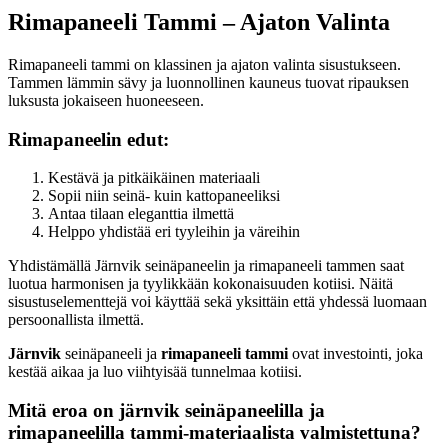
Rimapaneeli Tammi – Ajaton Valinta
Rimapaneeli tammi on klassinen ja ajaton valinta sisustukseen.
Tammen lämmin sävy ja luonnollinen kauneus tuovat ripauksen
luksusta jokaiseen huoneeseen.
Rimapaneelin edut:
Kestävä ja pitkäikäinen materiaali
Sopii niin seinä- kuin kattopaneeliksi
Antaa tilaan eleganttia ilmettä
Helppo yhdistää eri tyyleihin ja väreihin
Yhdistämällä Järnvik seinäpaneelin ja rimapaneeli tammen saat
luotua harmonisen ja tyylikkään kokonaisuuden kotiisi. Näitä
sisustuselementtejä voi käyttää sekä yksittäin että yhdessä luomaan
persoonallista ilmettä.
Järnvik
seinäpaneeli ja
rimapaneeli tammi
ovat investointi, joka
kestää aikaa ja luo viihtyisää tunnelmaa kotiisi.
Mitä eroa on järnvik seinäpaneelilla ja
rimapaneelilla tammi-materiaalista valmistettuna?