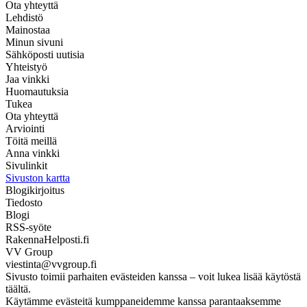
Ota yhteyttä
Lehdistö
Mainostaa
Minun sivuni
Sähköposti uutisia
Yhteistyö
Jaa vinkki
Huomautuksia
Tukea
Ota yhteyttä
Arviointi
Töitä meillä
Anna vinkki
Sivulinkit
Sivuston kartta
Blogikirjoitus
Tiedosto
Blogi
RSS-syöte
RakennaHelposti.fi
VV Group
viestinta@vvgroup.fi
Sivusto toimii parhaiten evästeiden kanssa – voit lukea lisää käytöstä
täältä.
Käytämme evästeitä kumppaneidemme kanssa parantaaksemme