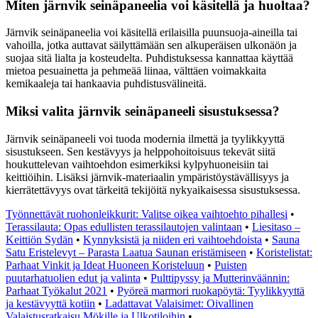
Miten järnvik seinäpaneelia voi käsitellä ja huoltaa?
Järnvik seinäpaneelia voi käsitellä erilaisilla puunsuoja-aineilla tai
vahoilla, jotka auttavat säilyttämään sen alkuperäisen ulkonäön ja
suojaa sitä lialta ja kosteudelta. Puhdistuksessa kannattaa käyttää
mietoa pesuainetta ja pehmeää liinaa, välttäen voimakkaita
kemikaaleja tai hankaavia puhdistusvälineitä.
Miksi valita järnvik seinäpaneeli sisustuksessa?
Järnvik seinäpaneeli voi tuoda modernia ilmettä ja tyylikkyyttä
sisustukseen. Sen kestävyys ja helppohoitoisuus tekevät siitä
houkuttelevan vaihtoehdon esimerkiksi kylpyhuoneisiin tai
keittiöihin. Lisäksi järnvik-materiaalin ympäristöystävällisyys ja
kierrätettävyys ovat tärkeitä tekijöitä nykyaikaisessa sisustuksessa.
Työnnettävät ruohonleikkurit: Valitse oikea vaihtoehto pihallesi
•
Terassilauta: Opas edullisten terassilautojen valintaan
•
Liesitaso –
Keittiön Sydän
•
Kynnyksistä ja niiden eri vaihtoehdoista
•
Sauna
Satu Eristelevyt – Parasta Laatua Saunan eristämiseen
•
Koristelistat:
Parhaat Vinkit ja Ideat Huoneen Koristeluun
•
Puisten
puutarhatuolien edut ja valinta
•
Pulttipyssy ja Mutterinväännin:
Parhaat Työkalut 2021
•
Pyöreä marmori ruokapöytä: Tyylikkyyttä
ja kestävyyttä kotiin
•
Ladattavat Valaisimet: Oivallinen
Valaistusratkaisu Mökille ja Ulkotiloihin
•