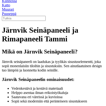
Kunnossa
Katto
Muurari
Puuseppä
Järnvik Seinäpaneeli ja
Rimapaneeli Tammi
Mikä on Järnvik Seinäpaneeli?
Järnvik seinäpaneeli on laadukas ja tyylikäs sisustuselementti, joka
sopii monenlaisiin tiloihin ja sisustuksiin. Sen ainutlaatuinen design
tuo lämpöä ja luonnetta kodin seinille.
Järnvik Seinäpaneelin ominaisuudet:
Vedenkestävä ja kestävä materiaali
Helppo asentaa ilman erikoistyökaluja
Saatavana eri väreissä ja kuvioissa
Sopii sekä moderniin että perinteiseen sisustukseen