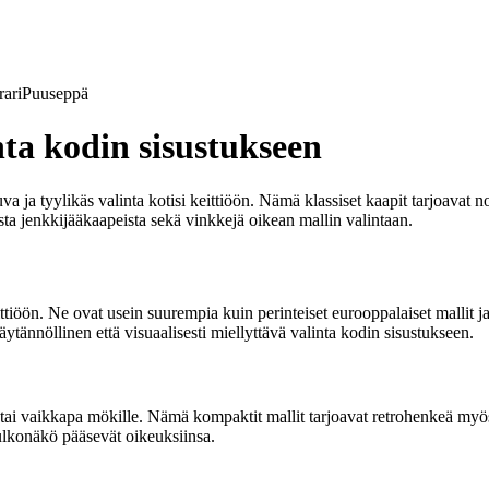
ari
Puuseppä
nta kodin sisustukseen
uva ja tyylikäs valinta kotisi keittiöön. Nämä klassiset kaapit tarjoava
ista jenkkijääkaapeista sekä vinkkejä oikean mallin valintaan.
ittiöön. Ne ovat usein suurempia kuin perinteiset eurooppalaiset mallit j
nnöllinen että visuaalisesti miellyttävä valinta kodin sisustukseen.
tai vaikkapa mökille. Nämä kompaktit mallit tarjoavat retrohenkeä myös t
 ulkonäkö pääsevät oikeuksiinsa.