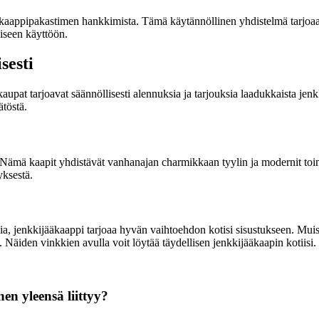
ääkaappipakastimen hankkimista. Tämä käytännöllinen yhdistelmä tarjoaa 
iseen käyttöön.
sesti
at tarjoavat säännöllisesti alennuksia ja tarjouksia laadukkaista jenkkij
ätöstä.
lä. Nämä kaapit yhdistävät vanhanajan charmikkaan tyylin ja modernit toi
yksestä.
appia, jenkkijääkaappi tarjoaa hyvän vaihtoehdon kotisi sisustukseen. Muist
 Näiden vinkkien avulla voit löytää täydellisen jenkkijääkaapin kotiisi.
en yleensä liittyy?