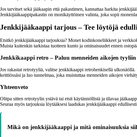
Jos tarvitset sekä jääkaapin että pakastimen, kannattaa harkita jenkkij
Jenkkijääkaappipakastin on monikäyttöinen valinta, joka sopii monenla
Jenkkijääkaappi tarjous – Tee löytöjä edulli
Etsitkö jenkkijääkaappi tarjouksia? Monet kodinkoneliikkeet ja verkkokaup
Muista kuitenkin tarkistaa tuotteen kunto ja ominaisuudet ennen ostopä
Jenkkikaappi retro – Paluu menneiden aikojen tyyliin
Jos rakastat retrotyyliä, valitse jenkkikaappi retrohenkisellä ulkonäöl
keittiössäsi ja luo tunnelmaa, joka muistuttaa menneiden aikojen viehät
Yhteenveto
Olitpa sitten retrotyylin ystävä tai etsit käytännöllistä ja tilavaa jääka
Seuraa myös tarjouksia löytääksesi laadukas jenkkijääkaappi edullisesti.
Mikä on jenkkijääkaappi ja mitä ominaisuuksia siih