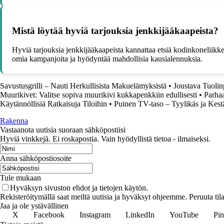
Mistä löytää hyviä tarjouksia jenkkijääkaapeista?
Hyviä tarjouksia jenkkijääkaapeista kannattaa etsiä kodinkoneliikke
omia kampanjoita ja hyödyntää mahdollisia kausialennuksia.
Savustusgrilli – Nauti Herkullisista Makuelämyksistä
•
Joustava Tuolinp
Muurikivet: Valitse sopiva muurikivi kukkapenkkiin edullisesti
•
Parhaa
Käytännöllisiä Ratkaisuja Tiloihin
•
Puinen TV-taso – Tyylikäs ja Kest
Rakenna
Vastaanota uutisia suoraan sähköpostiisi
Hyviä vinkkejä. Ei roskapostia. Vain hyödyllistä tietoa - ilmaiseksi.
Anna sähköpostiosoite
Tule mukaan
Hyväksyn sivuston ehdot ja tietojen käytön.
Rekisteröitymällä saat meiltä uutisia ja hyväksyt ohjeemme. Peruuta tila
Jaa ja ole ystävällinen
X
Facebook
Instagram
LinkedIn
YouTube
Pin