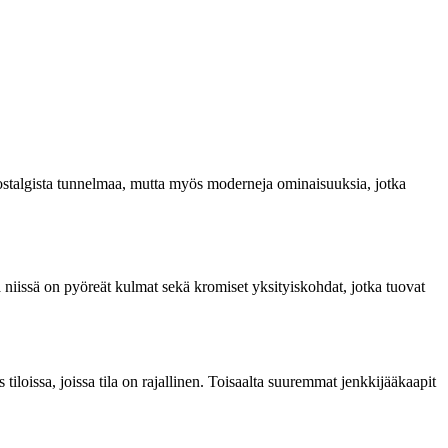
t nostalgista tunnelmaa, mutta myös moderneja ominaisuuksia, jotka
a niissä on pyöreät kulmat sekä kromiset yksityiskohdat, jotka tuovat
iloissa, joissa tila on rajallinen. Toisaalta suuremmat jenkkijääkaapit