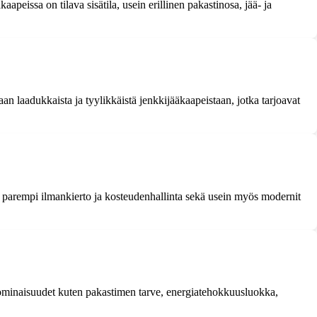
aapeissa on tilava sisätila, usein erillinen pakastinosa, jää- ja
laadukkaista ja tyylikkäistä jenkkijääkaapeistaan, jotka tarjoavat
tti, parempi ilmankierto ja kosteudenhallinta sekä usein myös modernit
, ominaisuudet kuten pakastimen tarve, energiatehokkuusluokka,