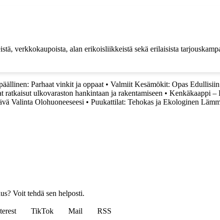
istä, verkkokaupoista, alan erikoisliikkeistä sekä erilaisista tarjouska
äällinen: Parhaat vinkit ja oppaat
•
Valmiit Kesämökit: Opas Edullisii
t ratkaisut ulkovaraston hankintaan ja rakentamiseen
•
Kenkäkaappi – K
ävä Valinta Olohuoneeseesi
•
Puukattilat: Tehokas ja Ekologinen Lämm
us? Voit tehdä sen helposti.
terest
TikTok
Mail
RSS