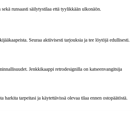
sekä runsaasti säilytystilaa että tyylikkään ulkonäön.
ääkaapeista. Seuraa aktiivisesti tarjouksia ja tee löytöjä edullisesti.
minnallisuudet. Jenkkikaappi retrodesignilla on katseenvangitsija
a harkita tarpeitasi ja käytettävissä olevaa tilaa ennen ostopäätöstä.