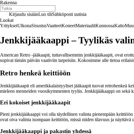
Rakenna
Kirjaudu sisään
Luo tili
Sähköposti uutisia
Luokat
Yritykset
Ulkona
Sisustus
Vaatteet
Koneet
Materiaalit
Kunnossa
Katto
Muur
Jenkkijääkaappi – Tyylikäs vali
American Retro -jääkaapit, tuttavallisemmin jenkkijääkaapit, ovat erott
sopivat tämän päivän vaativiin tarpeisiin. Kokosimme alle tietoa erilais
Retro henkeä keittiöön
Jenkkijääkaapit eli amerikkalaistyyliset jääkaapit tuovat retrohenkeä ke
mieleen menneiden vuosikymmenten tyylin. Jenkkijääkaappi on sekä käytä
Eri kokoiset jenkkijääkaapit
Pieni jenkkijääkaappi voi olla täydellinen valinta pienempään keittiöön 
ovat oiva valinta isompaan keittiöön, missä niiden tilavuus ja näyttävä
Jenkkijääkaappi ja pakastin yhdessä