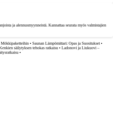
mpanjoista ja alennusmyynneistä. Kannattaa seurata myös valmistajien
n Mökkipaketteihin
•
Saunan Lämpömittari: Opas ja Suositukset
•
enkien säilytyksen tehokas ratkaisu
•
Ladonovi ja Liukuovi –
itysratkaisu
•