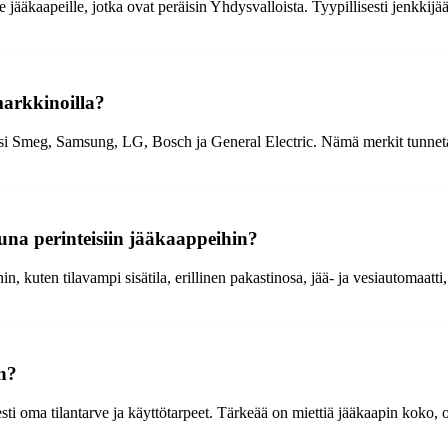
 jääkaapeille, jotka ovat peräisin Yhdysvalloista. Tyypillisesti jenkkijääk
arkkinoilla?
i Smeg, Samsung, LG, Bosch ja General Electric. Nämä merkit tunnetaan 
tuna perinteisiin jääkaappeihin?
hin, kuten tilavampi sisätila, erillinen pakastinosa, jää- ja vesiautomaa
in?
sti oma tilantarve ja käyttötarpeet. Tärkeää on miettiä jääkaapin koko