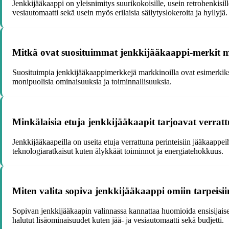
Jenkkijääkaappi on yleisnimitys suurikokoisille, usein retrohenkisille
vesiautomaatti sekä usein myös erilaisia säilytyslokeroita ja hyllyjä.
Mitkä ovat suosituimmat jenkkijääkaappi-merkit m
Suosituimpia jenkkijääkaappimerkkejä markkinoilla ovat esimerkiks
monipuolisia ominaisuuksia ja toiminnallisuuksia.
Minkälaisia etuja jenkkijääkaapit tarjoavat verrat
Jenkkijääkaapeilla on useita etuja verrattuna perinteisiin jääkaappei
teknologiaratkaisut kuten älykkäät toiminnot ja energiatehokkuus.
Miten valita sopiva jenkkijääkaappi omiin tarpeisi
Sopivan jenkkijääkaapin valinnassa kannattaa huomioida ensisijaise
halutut lisäominaisuudet kuten jää- ja vesiautomaatti sekä budjetti.