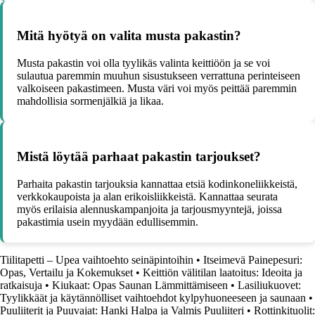
Mitä hyötyä on valita musta pakastin?
Musta pakastin voi olla tyylikäs valinta keittiöön ja se voi
sulautua paremmin muuhun sisustukseen verrattuna perinteiseen
valkoiseen pakastimeen. Musta väri voi myös peittää paremmin
mahdollisia sormenjälkiä ja likaa.
Mistä löytää parhaat pakastin tarjoukset?
Parhaita pakastin tarjouksia kannattaa etsiä kodinkoneliikkeistä,
verkkokaupoista ja alan erikoisliikkeistä. Kannattaa seurata
myös erilaisia alennuskampanjoita ja tarjousmyyntejä, joissa
pakastimia usein myydään edullisemmin.
Tiilitapetti – Upea vaihtoehto seinäpintoihin
•
Itseimevä Painepesuri:
Opas, Vertailu ja Kokemukset
•
Keittiön välitilan laatoitus: Ideoita ja
ratkaisuja
•
Kiukaat: Opas Saunan Lämmittämiseen
•
Lasiliukuovet:
Tyylikkäät ja käytännölliset vaihtoehdot kylpyhuoneeseen ja saunaan
•
Puuliiterit ja Puuvajat: Hanki Halpa ja Valmis Puuliiteri
•
Rottinkituolit: