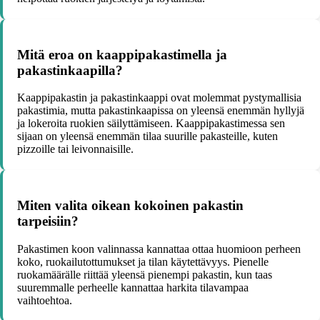
Mitä eroa on kaappipakastimella ja
pakastinkaapilla?
Kaappipakastin ja pakastinkaappi ovat molemmat pystymallisia
pakastimia, mutta pakastinkaapissa on yleensä enemmän hyllyjä
ja lokeroita ruokien säilyttämiseen. Kaappipakastimessa sen
sijaan on yleensä enemmän tilaa suurille pakasteille, kuten
pizzoille tai leivonnaisille.
Miten valita oikean kokoinen pakastin
tarpeisiin?
Pakastimen koon valinnassa kannattaa ottaa huomioon perheen
koko, ruokailutottumukset ja tilan käytettävyys. Pienelle
ruokamäärälle riittää yleensä pienempi pakastin, kun taas
suuremmalle perheelle kannattaa harkita tilavampaa
vaihtoehtoa.