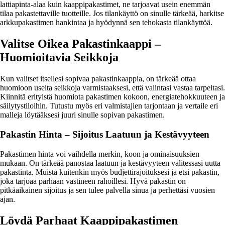
lattiapinta-alaa kuin kaappipakastimet, ne tarjoavat usein enemmän
tilaa pakastettaville tuotteille. Jos tilankäyttö on sinulle tärkeää, harkitse
arkkupakastimen hankintaa ja hyödynnä sen tehokasta tilankäyttöä.
Valitse Oikea Pakastinkaappi –
Huomioitavia Seikkoja
Kun valitset itsellesi sopivaa pakastinkaappia, on tärkeää ottaa
huomioon useita seikkoja varmistaaksesi, että valintasi vastaa tarpeitasi.
Kiinnitä erityistä huomiota pakastimen kokoon, energiatehokkuuteen ja
säilytystiloihin. Tutustu myös eri valmistajien tarjontaan ja vertaile eri
malleja löytääksesi juuri sinulle sopivan pakastimen.
Pakastin Hinta – Sijoitus Laatuun ja Kestävyyteen
Pakastimen hinta voi vaihdella merkin, koon ja ominaisuuksien
mukaan. On tärkeää panostaa laatuun ja kestävyyteen valitessasi uutta
pakastinta. Muista kuitenkin myös budjettirajoituksesi ja etsi pakastin,
joka tarjoaa parhaan vastineen rahoillesi. Hyvä pakastin on
pitkäaikainen sijoitus ja sen tulee palvella sinua ja perhettäsi vuosien
ajan.
Löydä Parhaat Kaappipakastimen