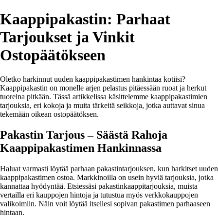
Kaappipakastin: Parhaat
Tarjoukset ja Vinkit
Ostopäätökseen
Oletko harkinnut uuden kaappipakastimen hankintaa kotiisi?
Kaappipakastin on monelle arjen pelastus pitäessään ruoat ja herkut
tuoreina pitkään. Tässä artikkelissa käsittelemme kaappipakastimien
tarjouksia, eri kokoja ja muita tärkeitä seikkoja, jotka auttavat sinua
tekemään oikean ostopäätöksen.
Pakastin Tarjous – Säästä Rahoja
Kaappipakastimen Hankinnassa
Haluat varmasti löytää parhaan pakastintarjouksen, kun harkitset uuden
kaappipakastimen ostoa. Markkinoilla on usein hyviä tarjouksia, jotka
kannattaa hyödyntää. Etsiessäsi pakastinkaappitarjouksia, muista
vertailla eri kauppojen hintoja ja tutustua myös verkkokauppojen
valikoimiin. Näin voit löytää itsellesi sopivan pakastimen parhaaseen
hintaan.