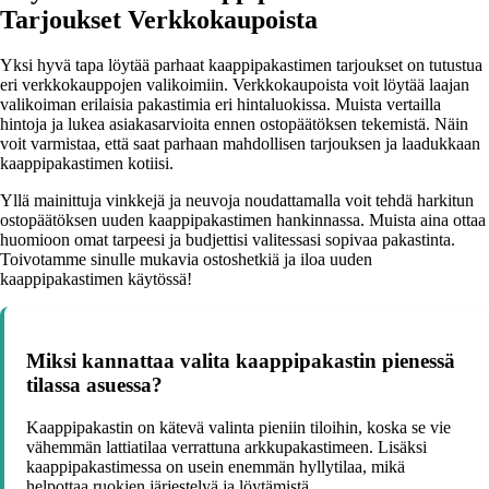
Tarjoukset Verkkokaupoista
Yksi hyvä tapa löytää parhaat kaappipakastimen tarjoukset on tutustua
eri verkkokauppojen valikoimiin. Verkkokaupoista voit löytää laajan
valikoiman erilaisia pakastimia eri hintaluokissa. Muista vertailla
hintoja ja lukea asiakasarvioita ennen ostopäätöksen tekemistä. Näin
voit varmistaa, että saat parhaan mahdollisen tarjouksen ja laadukkaan
kaappipakastimen kotiisi.
Yllä mainittuja vinkkejä ja neuvoja noudattamalla voit tehdä harkitun
ostopäätöksen uuden kaappipakastimen hankinnassa. Muista aina ottaa
huomioon omat tarpeesi ja budjettisi valitessasi sopivaa pakastinta.
Toivotamme sinulle mukavia ostoshetkiä ja iloa uuden
kaappipakastimen käytössä!
Miksi kannattaa valita kaappipakastin pienessä
tilassa asuessa?
Kaappipakastin on kätevä valinta pieniin tiloihin, koska se vie
vähemmän lattiatilaa verrattuna arkkupakastimeen. Lisäksi
kaappipakastimessa on usein enemmän hyllytilaa, mikä
helpottaa ruokien järjestelyä ja löytämistä.