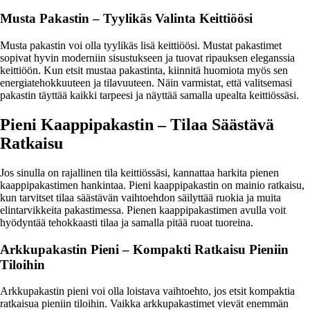
Musta Pakastin – Tyylikäs Valinta Keittiöösi
Musta pakastin voi olla tyylikäs lisä keittiöösi. Mustat pakastimet
sopivat hyvin moderniin sisustukseen ja tuovat ripauksen eleganssia
keittiöön. Kun etsit mustaa pakastinta, kiinnitä huomiota myös sen
energiatehokkuuteen ja tilavuuteen. Näin varmistat, että valitsemasi
pakastin täyttää kaikki tarpeesi ja näyttää samalla upealta keittiössäsi.
Pieni Kaappipakastin – Tilaa Säästävä
Ratkaisu
Jos sinulla on rajallinen tila keittiössäsi, kannattaa harkita pienen
kaappipakastimen hankintaa. Pieni kaappipakastin on mainio ratkaisu,
kun tarvitset tilaa säästävän vaihtoehdon säilyttää ruokia ja muita
elintarvikkeita pakastimessa. Pienen kaappipakastimen avulla voit
hyödyntää tehokkaasti tilaa ja samalla pitää ruoat tuoreina.
Arkkupakastin Pieni – Kompakti Ratkaisu Pieniin
Tiloihin
Arkkupakastin pieni voi olla loistava vaihtoehto, jos etsit kompaktia
ratkaisua pieniin tiloihin. Vaikka arkkupakastimet vievät enemmän