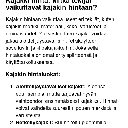
Kajakki hinta: Mitkä tekijät
vaikuttavat kajakin hintaan?
Kajakin hintaan vaikuttaa useat eri tekijät, kuten
kajakin merkki, materiaali, koko, varusteet ja
ominaisuudet. Yleisesti ottaen kajakit voidaan
jakaa aloittelijaystävällisiin, retkikäyttöön
soveltuviin ja kilpakajakkeihin. Jokaisella
hintaluokalla on omat erityispiirteensä ja
käyttötarkoituksensa.
Kajakin hintaluokat:
Yleensä
Aloittelijaystävälliset kajakit:
edullisempia, mutta tarjoavat hyvän
vaihtoehdon ensimmäiseksi kajakiksi. Hinnat
voivat vaihdella suuresti riippuen merkistä ja
varusteista.
Suunniteltu pidemmille
Retkeilykajakit: