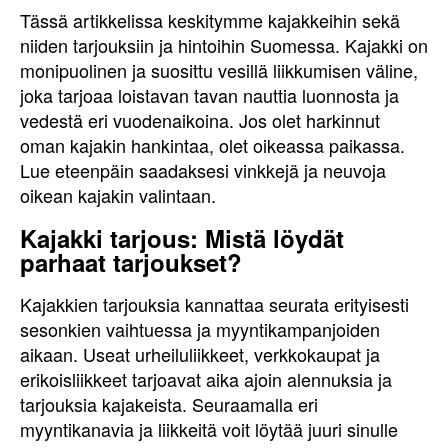
Tässä artikkelissa keskitymme kajakkeihin sekä
niiden tarjouksiin ja hintoihin Suomessa. Kajakki on
monipuolinen ja suosittu vesillä liikkumisen väline,
joka tarjoaa loistavan tavan nauttia luonnosta ja
vedestä eri vuodenaikoina. Jos olet harkinnut
oman kajakin hankintaa, olet oikeassa paikassa.
Lue eteenpäin saadaksesi vinkkejä ja neuvoja
oikean kajakin valintaan.
Kajakki tarjous: Mistä löydät
parhaat tarjoukset?
Kajakkien tarjouksia kannattaa seurata erityisesti
sesonkien vaihtuessa ja myyntikampanjoiden
aikaan. Useat urheiluliikkeet, verkkokaupat ja
erikoisliikkeet tarjoavat aika ajoin alennuksia ja
tarjouksia kajakeista. Seuraamalla eri
myyntikanavia ja liikkeitä voit löytää juuri sinulle