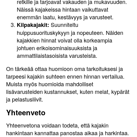
retkille ja tarjoavat vakauden ja mukavuuden.
Näissä kajakeissa hintaan vaikuttavat
enemmän laatu, kestävyys ja varusteet.
Suunniteltu
Kilpakajakit:
huippusuorituskykyyn ja nopeuteen. Näiden
kajakkien hinnat voivat olla korkeampia
johtuen erikoisominaisuuksista ja
ammattilaistasoisista varusteista.
On tärkeää ottaa huomioon oma tarkoituksesi ja
tarpeesi kajakin suhteen ennen hinnan vertailua.
Muista myös huomioida mahdolliset
lisävarusteiden kustannukset, kuten melat, kypärät
ja pelastusliivit.
Yhteenveto
Yhteenvetona voidaan todeta, että kajakin
hankintaan kannattaa panostaa aikaa ja harkintaa.