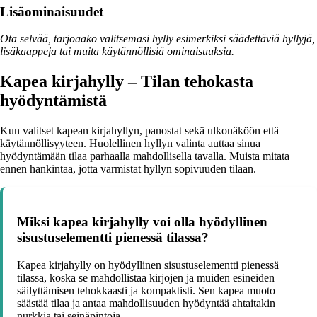
Lisäominaisuudet
Ota selvää, tarjoaako valitsemasi hylly esimerkiksi säädettäviä hyllyjä,
lisäkaappeja tai muita käytännöllisiä ominaisuuksia.
Kapea kirjahylly – Tilan tehokasta
hyödyntämistä
Kun valitset kapean kirjahyllyn, panostat sekä ulkonäköön että
käytännöllisyyteen. Huolellinen hyllyn valinta auttaa sinua
hyödyntämään tilaa parhaalla mahdollisella tavalla. Muista mitata
ennen hankintaa, jotta varmistat hyllyn sopivuuden tilaan.
Miksi kapea kirjahylly voi olla hyödyllinen
sisustuselementti pienessä tilassa?
Kapea kirjahylly on hyödyllinen sisustuselementti pienessä
tilassa, koska se mahdollistaa kirjojen ja muiden esineiden
säilyttämisen tehokkaasti ja kompaktisti. Sen kapea muoto
säästää tilaa ja antaa mahdollisuuden hyödyntää ahtaitakin
nurkkia tai seinäpintoja.