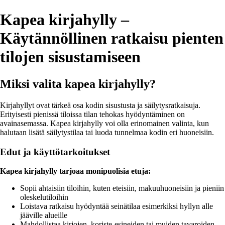
Kapea kirjahylly –
Käytännöllinen ratkaisu pienten
tilojen sisustamiseen
Miksi valita kapea kirjahylly?
Kirjahyllyt ovat tärkeä osa kodin sisustusta ja säilytysratkaisuja.
Erityisesti pienissä tiloissa tilan tehokas hyödyntäminen on
avainasemassa. Kapea kirjahylly voi olla erinomainen valinta, kun
halutaan lisätä säilytystilaa tai luoda tunnelmaa kodin eri huoneisiin.
Edut ja käyttötarkoitukset
Kapea kirjahylly tarjoaa monipuolisia etuja:
Sopii ahtaisiin tiloihin, kuten eteisiin, makuuhuoneisiin ja pieniin
oleskelutiloihin
Loistava ratkaisu hyödyntää seinätilaa esimerkiksi hyllyn alle
jääville alueille
Mahdollistaa kirjojen, koriste-esineiden tai muiden tavaroiden