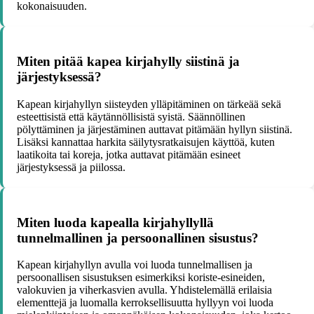
kokonaisuuden.
Miten pitää kapea kirjahylly siistinä ja
järjestyksessä?
Kapean kirjahyllyn siisteyden ylläpitäminen on tärkeää sekä
esteettisistä että käytännöllisistä syistä. Säännöllinen
pölyttäminen ja järjestäminen auttavat pitämään hyllyn siistinä.
Lisäksi kannattaa harkita säilytysratkaisujen käyttöä, kuten
laatikoita tai koreja, jotka auttavat pitämään esineet
järjestyksessä ja piilossa.
Miten luoda kapealla kirjahyllyllä
tunnelmallinen ja persoonallinen sisustus?
Kapean kirjahyllyn avulla voi luoda tunnelmallisen ja
persoonallisen sisustuksen esimerkiksi koriste-esineiden,
valokuvien ja viherkasvien avulla. Yhdistelemällä erilaisia
elementtejä ja luomalla kerroksellisuutta hyllyyn voi luoda