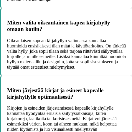
Miten valita oikeanlainen kapea kirjahylly
omaan kotiin?
Oikeanlaisen kapean kirjahyllyn valinnassa kannattaa
huomioida ensisijaisesti tilan mitat ja käyttötarkoitus. On tärkeää
valita hylly, joka sopii tilaan sekä tarjoaa riittävästi säilytystilaa
kirjoille ja muille esineille. Lisäksi kannattaa kiinnittää huomiota
hyllyn materiaaliin ja designiin, jotta se sopii sisustukseen ja
täyttää omat esteettiset mieltymykset.
Miten järjestää kirjat ja esineet kapealle
kirjahyllylle optimaalisesti?
Kirjojen ja esineiden järjestämisessä kapealle kirjahyllylle
kannattaa hyödyntää erilaisia säilytysratkaisuja, kuten
kirjakoreja, laatikoita tai koriste-esineitä. Kirjat voi järjestää
esimerkiksi värien, koon tai aiheen mukaan, mikä helpottaa
niiden löytämistä ja luo visuaalisesti miellyttävän