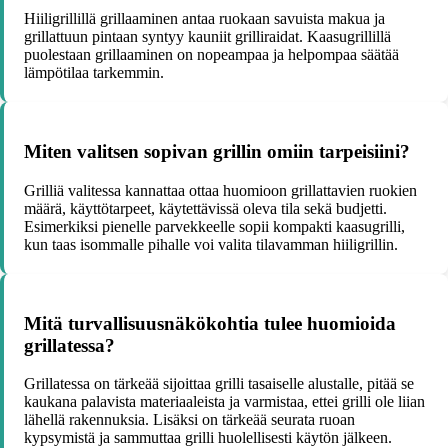
Hiiligrillillä grillaaminen antaa ruokaan savuista makua ja
grillattuun pintaan syntyy kauniit grilliraidat. Kaasugrillillä
puolestaan grillaaminen on nopeampaa ja helpompaa säätää
lämpötilaa tarkemmin.
Miten valitsen sopivan grillin omiin tarpeisiini?
Grilliä valitessa kannattaa ottaa huomioon grillattavien ruokien
määrä, käyttötarpeet, käytettävissä oleva tila sekä budjetti.
Esimerkiksi pienelle parvekkeelle sopii kompakti kaasugrilli,
kun taas isommalle pihalle voi valita tilavamman hiiligrillin.
Mitä turvallisuusnäkökohtia tulee huomioida
grillatessa?
Grillatessa on tärkeää sijoittaa grilli tasaiselle alustalle, pitää se
kaukana palavista materiaaleista ja varmistaa, ettei grilli ole liian
lähellä rakennuksia. Lisäksi on tärkeää seurata ruoan
kypsymistä ja sammuttaa grilli huolellisesti käytön jälkeen.