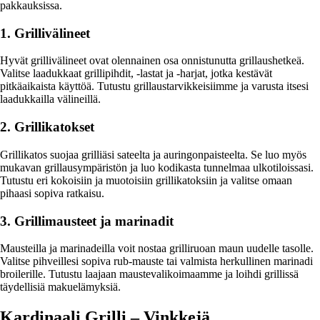
pakkauksissa.
1. Grillivälineet
Hyvät grillivälineet ovat olennainen osa onnistunutta grillaushetkeä.
Valitse laadukkaat grillipihdit, -lastat ja -harjat, jotka kestävät
pitkäaikaista käyttöä. Tutustu grillaustarvikkeisiimme ja varusta itsesi
laadukkailla välineillä.
2. Grillikatokset
Grillikatos suojaa grilliäsi sateelta ja auringonpaisteelta. Se luo myös
mukavan grillausympäristön ja luo kodikasta tunnelmaa ulkotiloissasi.
Tutustu eri kokoisiin ja muotoisiin grillikatoksiin ja valitse omaan
pihaasi sopiva ratkaisu.
3. Grillimausteet ja marinadit
Mausteilla ja marinadeilla voit nostaa grilliruoan maun uudelle tasolle.
Valitse pihveillesi sopiva rub-mauste tai valmista herkullinen marinadi
broilerille. Tutustu laajaan maustevalikoimaamme ja loihdi grillissä
täydellisiä makuelämyksiä.
Kardinaali Grilli – Vinkkejä