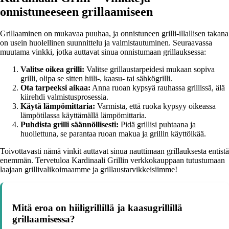
onnistuneeseen grillaamiseen
Grillaaminen on mukavaa puuhaa, ja onnistuneen grilli-illallisen takana
on usein huolellinen suunnittelu ja valmistautuminen. Seuraavassa
muutama vinkki, jotka auttavat sinua onnistumaan grillauksessa:
Valitse oikea grilli:
Valitse grillaustarpeidesi mukaan sopiva
grilli, olipa se sitten hiili-, kaasu- tai sähkögrilli.
Ota tarpeeksi aikaa:
Anna ruoan kypsyä rauhassa grillissä, älä
kiirehdi valmistusprosessia.
Käytä lämpömittaria:
Varmista, että ruoka kypsyy oikeassa
lämpötilassa käyttämällä lämpömittaria.
Puhdista grilli säännöllisesti:
Pidä grillisi puhtaana ja
huollettuna, se parantaa ruoan makua ja grillin käyttöikää.
Toivottavasti nämä vinkit auttavat sinua nauttimaan grillauksesta entistä
enemmän. Tervetuloa Kardinaali Grillin verkkokauppaan tutustumaan
laajaan grillivalikoimaamme ja grillaustarvikkeisiimme!
Mitä eroa on hiiligrillillä ja kaasugrillillä
grillaamisessa?