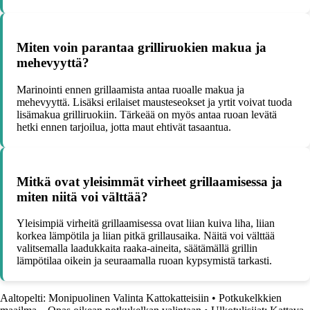
Miten voin parantaa grilliruokien makua ja
mehevyyttä?
Marinointi ennen grillaamista antaa ruoalle makua ja
mehevyyttä. Lisäksi erilaiset mausteseokset ja yrtit voivat tuoda
lisämakua grilliruokiin. Tärkeää on myös antaa ruoan levätä
hetki ennen tarjoilua, jotta maut ehtivät tasaantua.
Mitkä ovat yleisimmät virheet grillaamisessa ja
miten niitä voi välttää?
Yleisimpiä virheitä grillaamisessa ovat liian kuiva liha, liian
korkea lämpötila ja liian pitkä grillausaika. Näitä voi välttää
valitsemalla laadukkaita raaka-aineita, säätämällä grillin
lämpötilaa oikein ja seuraamalla ruoan kypsymistä tarkasti.
Aaltopelti: Monipuolinen Valinta Kattokatteisiin
•
Potkukelkkien