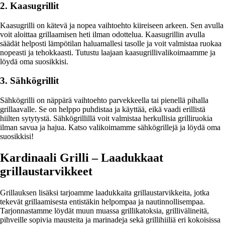
2. Kaasugrillit
Kaasugrilli on kätevä ja nopea vaihtoehto kiireiseen arkeen. Sen avulla
voit aloittaa grillaamisen heti ilman odottelua. Kaasugrillin avulla
säädät helposti lämpötilan haluamallesi tasolle ja voit valmistaa ruokaa
nopeasti ja tehokkaasti. Tutustu laajaan kaasugrillivalikoimaamme ja
löydä oma suosikkisi.
3. Sähkögrillit
Sähkögrilli on näppärä vaihtoehto parvekkeella tai pienellä pihalla
grillaavalle. Se on helppo puhdistaa ja käyttää, eikä vaadi erillistä
hiilten sytytystä. Sähkögrillillä voit valmistaa herkullisia grilliruokia
ilman savua ja hajua. Katso valikoimamme sähkögrillejä ja löydä oma
suosikkisi!
Kardinaali Grilli – Laadukkaat
grillaustarvikkeet
Grillauksen lisäksi tarjoamme laadukkaita grillaustarvikkeita, jotka
tekevät grillaamisesta entistäkin helpompaa ja nautinnollisempaa.
Tarjonnastamme löydät muun muassa grillikatoksia, grillivälineitä,
pihveille sopivia mausteita ja marinadeja sekä grillihiiliä eri kokoisissa