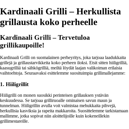
Kardinaali Grilli – Herkullista
grillausta koko perheelle
Kardinaali Grilli – Tervetuloa
grillikaupoille!
Kardinaali Grilli on suomalainen perheyritys, joka tarjoaa laadukkaita
grillejä ja grillaustarvikkeita koko perheen iloksi. Etsit sitten hiiligrilliä,
kaasugrilliä tai sähkögrilliä, meiltä löydät laajan valikoiman erilaisia
vaihtoehtoja. Seuraavaksi esittelemme suosituimpia grillimallejamme:
1. Hiiligrillit
Hiiligrilli on monen suosikki perinteisen grillauksen ystävän
keskuudessa. Se tarjoaa grilliruoalle ominaisen savun maun ja
tunnelman. Hiiligrillin avulla voit valmistaa mehukkaita pihvejä,
herkullisia kasviksia ja rapeita makkaroita. Suosittelemme tarkistamaan
mallimme, jotka sopivat niin aloittelijoille kuin kokeneillekin
grillimestareille.