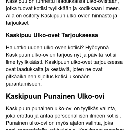
Kaskipuu on tunnettu laadukkaista ulko-ovistaan,
jotka tuovat kotiisi tyylikkään ja kodikkaan ilmeen.
Alla on esitelty Kaskipuun ulko-ovien hinnasto ja
tarjoukset:
Kaskipuu Ulko-ovet Tarjouksessa
Haluatko uuden ulko-oven kotiisi? Hyödynnä
Kaskipuun ulko-ovien tarjous nyt ja päivitä kotisi
ilme tyylikkäästi. Kaskipuun ulko-ovet tarjouksessa
ovat laadukkaita ja kestäviä, joten ne ovat
pitkäaikainen sijoitus kotisi ulkonäön
parantamiseen.
Kaskipuun Punainen Ulko-ovi
Kaskipuun punainen ulko-ovi on tyylikäs valinta,
joka erottuu ja antaa persoonallisen ilmeen kotiisi.
Punainen ulko-ovi on myös ajaton valinta, joka
sopii monenlaisiin kotityyleihin. Kaskipuun punaiset