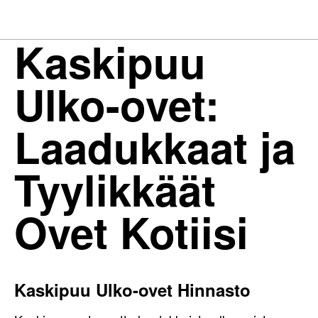
Kaskipuu
Ulko-ovet:
Laadukkaat ja
Tyylikkäät
Ovet Kotiisi
Kaskipuu Ulko-ovet Hinnasto