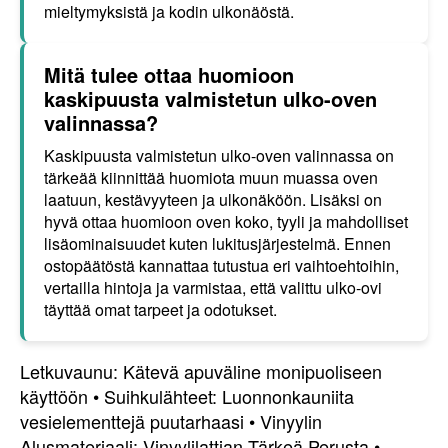
mieltymyksistä ja kodin ulkonäöstä.
Mitä tulee ottaa huomioon
kaskipuusta valmistetun ulko-oven
valinnassa?
Kaskipuusta valmistetun ulko-oven valinnassa on
tärkeää kiinnittää huomiota muun muassa oven
laatuun, kestävyyteen ja ulkonäköön. Lisäksi on
hyvä ottaa huomioon oven koko, tyyli ja mahdolliset
lisäominaisuudet kuten lukitusjärjestelmä. Ennen
ostopäätöstä kannattaa tutustua eri vaihtoehtoihin,
vertailla hintoja ja varmistaa, että valittu ulko-ovi
täyttää omat tarpeet ja odotukset.
Letkuvaunu: Kätevä apuväline monipuoliseen
käyttöön
•
Suihkulähteet: Luonnonkauniita
vesielementtejä puutarhaasi
•
Vinyylin
Alusmateriaali: Vinyylilattian Tärkeä Perusta
•