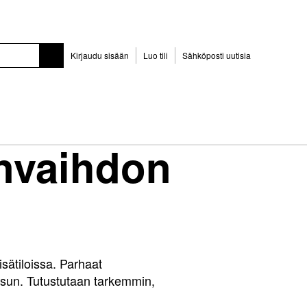
Kirjaudu sisään
Luo tili
Sähköposti uutisia
anvaihdon
isätiloissa. Parhaat
aisun. Tutustutaan tarkemmin,