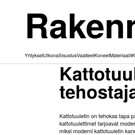
Raken
Yritykset
Ulkona
Sisustus
Vaatteet
Koneet
Materiaalit
K
Kattotuu
tehostaj
Kattotuuletin on tehokas tapa pa
kattotuulettimet tarjoavat mode
miksi moderni kattotuuletin kanna