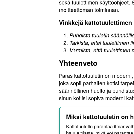
sekä tuulettimen käyttöohjeet. 
moitteettoman toiminnan.
Vinkkejä kattotuulettimen 
Puhdista tuuletin säännöllise
Tarkista, ettei tuulettimen 
Varmista, että tuulettimen 
Yhteenveto
Paras kattotuuletin on moderni,
joka sopii parhaiten kotisi tarp
säännöllinen huolto ja puhdistus
sinun kotiisi sopiva moderni katt
Miksi kattotuuletin on h
Kattotuuletin parantaa ilmanvai
hajuja tilasta, mikä voi paranta