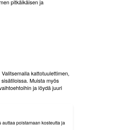
imen pitkäikäisen ja
 Valitsemalla kattotuulettimen,
n sisätiloissa. Muista myös
aihtoehtoihin ja löydä juuri
s auttaa poistamaan kosteutta ja