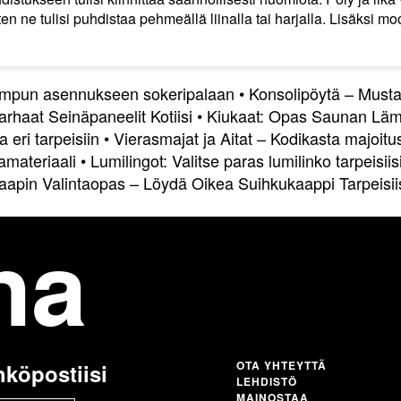
oten ne tulisi puhdistaa pehmeällä liinalla tai harjalla. Lisäksi m
ampun asennukseen sokeripalaan
•
Konsolipöytä – Musta
arhaat Seinäpaneelit Kotiisi
•
Kiukaat: Opas Saunan Läm
 eri tarpeisiin
•
Vierasmajat ja Aitat – Kodikasta majoitus
amateriaali
•
Lumilingot: Valitse paras lumilinko tarpeisiis
aapin Valintaopas – Löydä Oikea Suihkukaappi Tarpeisii
na
OTA YHTEYTTÄ
hköpostiisi
LEHDISTÖ
MAINOSTAA