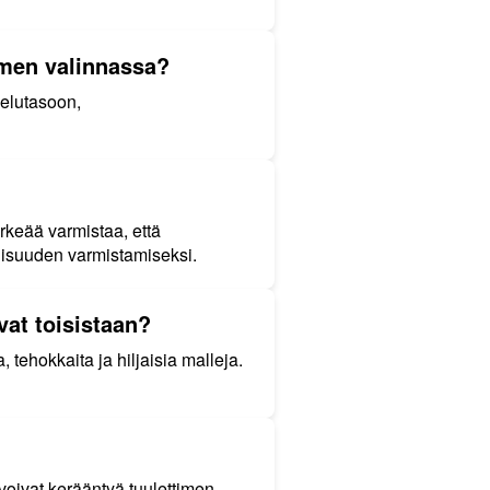
timen valinnassa?
melutasoon,
rkeää varmistaa, että
llisuuden varmistamiseksi.
vat toisistaan?
tehokkaita ja hiljaisia malleja.
 voivat kerääntyä tuulettimen