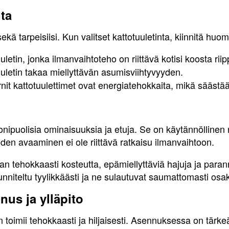
nta
sekä tarpeisiisi. Kun valitset kattotuuletinta, kiinnitä huom
uletin, jonka ilmanvaihtoteho on riittävä kotisi koosta rii
uuletin takaa miellyttävän asumisviihtyvyyden.
it kattotuulettimet ovat energiatehokkaita, mikä säästä
onipuolisia ominaisuuksia ja etuja. Se on käytännöllinen 
noiden avaaminen ei ole riittävä ratkaisu ilmanvaihtoon.
aan tehokkaasti kosteutta, epämiellyttäviä hajuja ja para
nniteltu tyylikkäästi ja ne sulautuvat saumattomasti osaks
nus ja ylläpito
n toimii tehokkaasti ja hiljaisesti. Asennuksessa on tärk