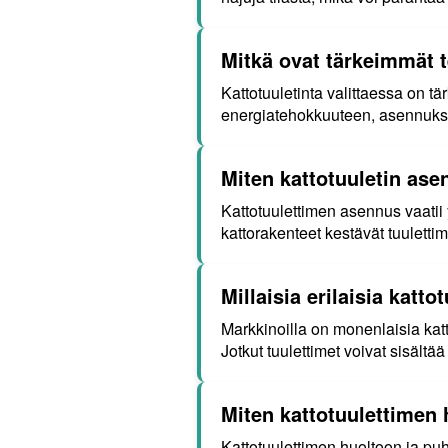
Mitkä ovat tärkeimmät t
Kattotuuletinta valittaessa on t
energiatehokkuuteen, asennuks
Miten kattotuuletin ase
Kattotuulettimen asennus vaati
kattorakenteet kestävät tuuletti
Millaisia erilaisia katt
Markkinoilla on monenlaisia katt
Jotkut tuulettimet voivat sisält
Miten kattotuulettimen h
Kattotuulettimen huoltoon ja puhd