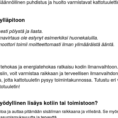
Säännöllinen puhdistus ja huolto varmistavat kattotuulett
ylläpitoon
sti pölystä ja liasta.
ilmavirtaus ole estynyt esimerkiksi huonekaluilla.
moottori toimii moitteettomasti ilman ylimääräistä ääntä.
 tehokas ja energiatehokas ratkaisu kodin ilmanvaihtoon.
eisiin, voit varmistaa raikkaan ja terveellisen ilmanvaihdo
, jotta kattotuuletin pysyy toimintakunnossa. Tutustu eri v
otuuletin!
yödyllinen lisäys kotiin tai toimistoon?
htoa ja auttaa pitämään sisäilman raikkaana ja viileänä. Se myö
a asumismukavuutta ja terveyttä.