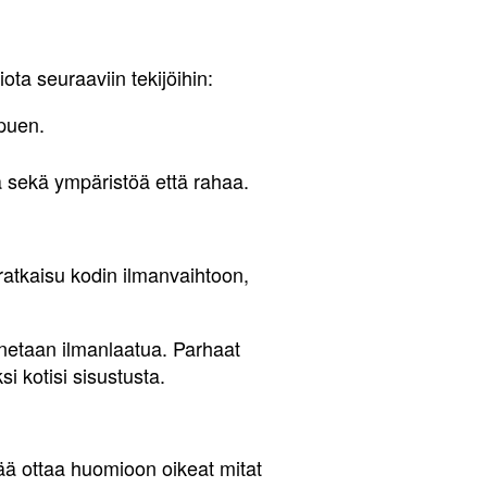
iota seuraaviin tekijöihin:
ppuen.
ä sekä ympäristöä että rahaa.
ratkaisu kodin ilmanvaihtoon,
nnetaan ilmanlaatua. Parhaat
i kotisi sisustusta.
eää ottaa huomioon oikeat mitat