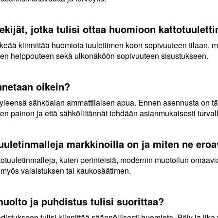
ekijät, jotka tulisi ottaa huomioon kattotuulet
ärkeää kiinnittää huomiota tuulettimen koon sopivuuteen tilaan, 
en helppouteen sekä ulkonäköön sopivuuteen sisustukseen.
nnetaan oikein?
i yleensä sähköalan ammattilaisen apua. Ennen asennusta on tä
men painon ja että sähköliitännät tehdään asianmukaisesti turva
otuuletinmalleja markkinoilla on ja miten ne eroa
otuuletinmalleja, kuten perinteisiä, modernin muotoilun omaavia, 
ää myös valaistuksen tai kaukosäätimen.
uolto ja puhdistus tulisi suorittaa?
istukseen tulisi kiinnittää säännöllisesti huomiota. Pöly ja lika