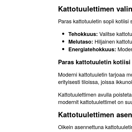
Kattotuulettimen vali
Paras kattotuuletin sopii kotiisi 
Valitse kattotu
Tehokkuus:
Hiljainen kattot
Melutaso:
Modern
Energiatehokkuus:
Paras kattotuuletin kotiisi
Moderni kattotuuletin tarjoaa m
erityisesti tiloissa, joissa ikku
Kattotuulettimen avulla poistet
modernit kattotuulettimet on suu
Kattotuulettimen asen
Oikein asennettuna kattotuuleti