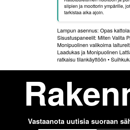
siipien ja moottorin ympärille, j
tarkistaa aika ajoin.
Lampun asennus: Opas kattol
Sisustuspaneelit: Miten Valita P
Monipuolinen valikoima laitureita
Laadukas ja Monipuolinen Latti
ratkaisu tilankäyttöön
•
Suihkuk
Raken
Vastaanota uutisia suoraan sä