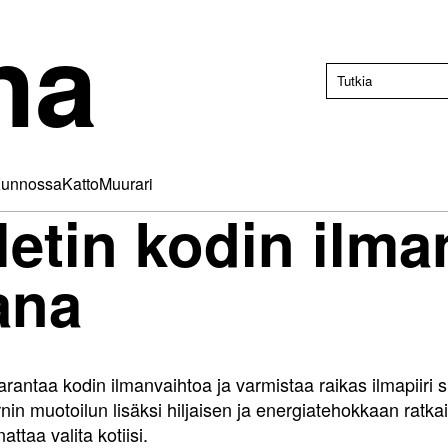
na
unnossa
Katto
Muurari
letin kodin ilm
ana
rantaa kodin ilmanvaihtoa ja varmistaa raikas ilmapiiri s
rnin muotoilun lisäksi hiljaisen ja energiatehokkaan ratk
ttaa valita kotiisi.