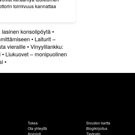
oottorin toimivuus kannattaa
 lasinen konsolipöytä
•
mittämiseen
•
Laiturit –
ta vieraille
•
Vinyylilankku:
i
•
Liukuovet – monipuolinen
si
•
Tukea
Sivuston kartta
Ota yhteyttä
Blogikirjoitus
Arviointi
Tiedosto