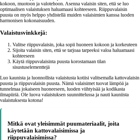
kokoon, muotoon ja valotehoon. Asenna valaisin siten, että se luo
optimaalisen valaistuksen haluamaasi kohteeseen. Riippuvalaisin
puusta on myös helppo yhdistellä muiden valaisimien kanssa luoden
harmonisen kokonaisuuden.
Valaistusvinkkejä:
Valitse riippuvalaisin, joka sopii huoneen kokoon ja korkeuteen
Sijoita valaisin siten, että se tarjoaa tarpeeksi valoa haluamaasi
kohteeseen
Käytä riippuvalaisinta puusta korostamaan tilan
sisustuselementtejä
Luo kaunista ja luonnollista valaistusta kotiisi valitsemalla kattovalaisin
puusta ja riippuvalaisin puusta. Nämä valaisimet tuovat lämpöä ja
tunnelmaa jokaiseen huoneeseen, luoden viihtyisää ja kodikasta
ilmapiiriä. Ole luova valaistuksen suunnittelussa ja nauti kauniista
valaistuksesta kotona!
Mitkä ovat yleisimmät puumateriaalit, joita
käytetään kattovalaisimissa ja
riippuvalaisimissa?