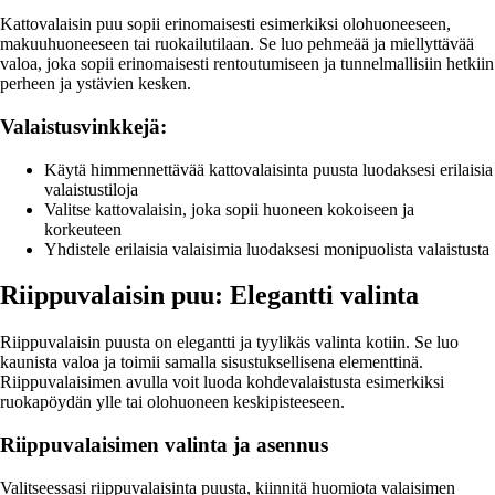
Kattovalaisin puu sopii erinomaisesti esimerkiksi olohuoneeseen,
makuuhuoneeseen tai ruokailutilaan. Se luo pehmeää ja miellyttävää
valoa, joka sopii erinomaisesti rentoutumiseen ja tunnelmallisiin hetkiin
perheen ja ystävien kesken.
Valaistusvinkkejä:
Käytä himmennettävää kattovalaisinta puusta luodaksesi erilaisia
valaistustiloja
Valitse kattovalaisin, joka sopii huoneen kokoiseen ja
korkeuteen
Yhdistele erilaisia valaisimia luodaksesi monipuolista valaistusta
Riippuvalaisin puu: Elegantti valinta
Riippuvalaisin puusta on elegantti ja tyylikäs valinta kotiin. Se luo
kaunista valoa ja toimii samalla sisustuksellisena elementtinä.
Riippuvalaisimen avulla voit luoda kohdevalaistusta esimerkiksi
ruokapöydän ylle tai olohuoneen keskipisteeseen.
Riippuvalaisimen valinta ja asennus
Valitseessasi riippuvalaisinta puusta, kiinnitä huomiota valaisimen