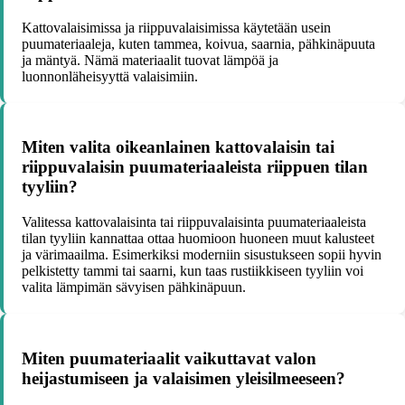
Kattovalaisimissa ja riippuvalaisimissa käytetään usein
puumateriaaleja, kuten tammea, koivua, saarnia, pähkinäpuuta
ja mäntyä. Nämä materiaalit tuovat lämpöä ja
luonnonläheisyyttä valaisimiin.
Miten valita oikeanlainen kattovalaisin tai
riippuvalaisin puumateriaaleista riippuen tilan
tyyliin?
Valitessa kattovalaisinta tai riippuvalaisinta puumateriaaleista
tilan tyyliin kannattaa ottaa huomioon huoneen muut kalusteet
ja värimaailma. Esimerkiksi moderniin sisustukseen sopii hyvin
pelkistetty tammi tai saarni, kun taas rustiikkiseen tyyliin voi
valita lämpimän sävyisen pähkinäpuun.
Miten puumateriaalit vaikuttavat valon
heijastumiseen ja valaisimen yleisilmeeseen?