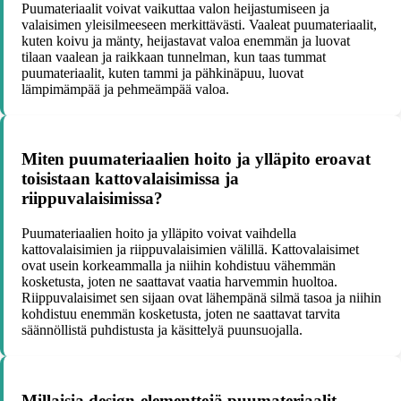
Puumateriaalit voivat vaikuttaa valon heijastumiseen ja
valaisimen yleisilmeeseen merkittävästi. Vaaleat puumateriaalit,
kuten koivu ja mänty, heijastavat valoa enemmän ja luovat
tilaan vaalean ja raikkaan tunnelman, kun taas tummat
puumateriaalit, kuten tammi ja pähkinäpuu, luovat
lämpimämpää ja pehmeämpää valoa.
Miten puumateriaalien hoito ja ylläpito eroavat
toisistaan kattovalaisimissa ja
riippuvalaisimissa?
Puumateriaalien hoito ja ylläpito voivat vaihdella
kattovalaisimien ja riippuvalaisimien välillä. Kattovalaisimet
ovat usein korkeammalla ja niihin kohdistuu vähemmän
kosketusta, joten ne saattavat vaatia harvemmin huoltoa.
Riippuvalaisimet sen sijaan ovat lähempänä silmä tasoa ja niihin
kohdistuu enemmän kosketusta, joten ne saattavat tarvita
säännöllistä puhdistusta ja käsittelyä puunsuojalla.
Millaisia design-elementtejä puumateriaalit