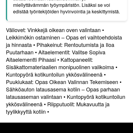
miellyttävämmän työympäristön. Lisäksi se voi
edistää työntekijöiden hyvinvointia ja keskittymistä.
Väliovet: Vinkkejä oikean oven valintaan
•
Leikkimökin ostaminen – Opas eri vaihtoehdoista
ja hinnasta
•
Pihakeinut: Rentoutumista ja Iloa
Puutarhaan
•
Aitaelementit: Valitse Sopiva
Aitaelementti Pihaasi
•
Kattopaneelit:
Sisäkattomateriaalien monipuolinen valikoima
•
Kuntopyörä kotikuntoilun ykkösvälineenä
•
Puukiukaat: Opas Oikean Valinnan Tekemiseen
•
Sähköauton latausasema kotiin – Opas parhaan
latausaseman valintaan
•
Kuntopyörä kotikuntoilun
ykkösvälineenä
•
Riipputuolit: Mukavuutta ja
tyylikkyyttä kotiin
•