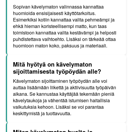
Sopivan kävelymaton valinnassa kannattaa
huomioida ensisijaisesti käyttötarkoitus.
Esimerkiksi kotiin kannattaa valita pehmeämpi ja
ehkä hieman koristeellisempi matto, kun taas
toimistoon kannattaa valita kestävämpi ja helposti
puhdistettava vaihtoehto. Lisäksi on tärkeää ottaa
huomioon maton koko, paksuus ja materiaali.
Mitä hyötyä on kävelymaton
sijoittamisesta työpöydän alle?
Kävelymaton sijoittaminen työpöydän alle voi
auttaa lisäämään liikettä ja aktiivisuutta työpäivän
aikana. Se kannustaa käyttäjää tekemään pieniä
kävelytaukoja ja vähentää istumisen haitallisia
vaikutuksia kehoon. Lisäksi se voi parantaa
keskittymistä ja tuottavuutta.
Miten kävelymaton huolto ja