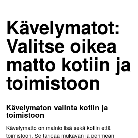
Kävelymatot:
Valitse oikea
matto kotiin ja
toimistoon
Kävelymaton valinta kotiin ja
toimistoon
Kävelymatto on mainio lisä sekä kotiin että
toimistoon. Se tarjoaa mukavan ja pehmeän