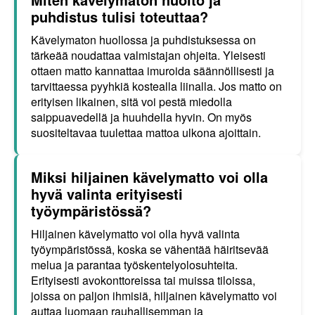
puhdistus tulisi toteuttaa?
Kävelymaton huollossa ja puhdistuksessa on
tärkeää noudattaa valmistajan ohjeita. Yleisesti
ottaen matto kannattaa imuroida säännöllisesti ja
tarvittaessa pyyhkiä kostealla liinalla. Jos matto on
erityisen likainen, sitä voi pestä miedolla
saippuavedellä ja huuhdella hyvin. On myös
suositeltavaa tuulettaa mattoa ulkona ajoittain.
Miksi hiljainen kävelymatto voi olla
hyvä valinta erityisesti
työympäristössä?
Hiljainen kävelymatto voi olla hyvä valinta
työympäristössä, koska se vähentää häiritsevää
melua ja parantaa työskentelyolosuhteita.
Erityisesti avokonttoreissa tai muissa tiloissa,
joissa on paljon ihmisiä, hiljainen kävelymatto voi
auttaa luomaan rauhallisemman ja