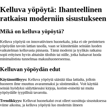
Kelluva yöpöytä: Ihanteellinen
ratkaisu moderniin sisustukseen
Mikä on kelluva yöpöytä?
Kelluva yöpöytä on innovatiivinen huonekalu, joka ei ole perinteisen
yöpöydän tavoin lattian tasolla, vaan se kiinnitetään seinään luoden
vaikutelman kelluvasta pinnasta. Tämä moderni ja tyylikäs ratkaisu
sopii erityisen hyvin ahtaisiin tiloihin tai niille, jotka haluavat luoda
minimalistista tunnelmaa makuuhuoneeseensa.
Kelluvan yöpöydän edut
Käytännöllisyys:
Kelluva yöpöytä säästää tilaa lattialta, jolloin
huoneen ilme muuttuu avarammaksi ja siistimmäksi. Voit käyttää
seinää hyödyksi säilyttäessäsi kirjoja, koriste-esineitä tai muita
yöpöydälle tyypillisiä tavaroita.
Trendikkyys:
Kelluvat huonekalut ovat olleet suosittuja sisustuksessa
viime aikoina, ja kelluva yöpöytä luo modernin ilmeen