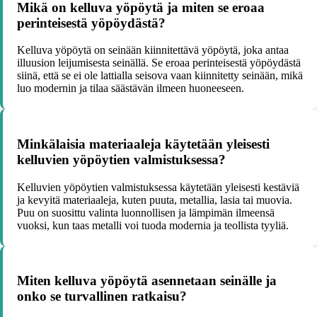
Mikä on kelluva yöpöytä ja miten se eroaa
perinteisestä yöpöydästä?
Kelluva yöpöytä on seinään kiinnitettävä yöpöytä, joka antaa
illuusion leijumisesta seinällä. Se eroaa perinteisestä yöpöydästä
siinä, että se ei ole lattialla seisova vaan kiinnitetty seinään, mikä
luo modernin ja tilaa säästävän ilmeen huoneeseen.
Minkälaisia materiaaleja käytetään yleisesti
kelluvien yöpöytien valmistuksessa?
Kelluvien yöpöytien valmistuksessa käytetään yleisesti kestäviä
ja kevyitä materiaaleja, kuten puuta, metallia, lasia tai muovia.
Puu on suosittu valinta luonnollisen ja lämpimän ilmeensä
vuoksi, kun taas metalli voi tuoda modernia ja teollista tyyliä.
Miten kelluva yöpöytä asennetaan seinälle ja
onko se turvallinen ratkaisu?