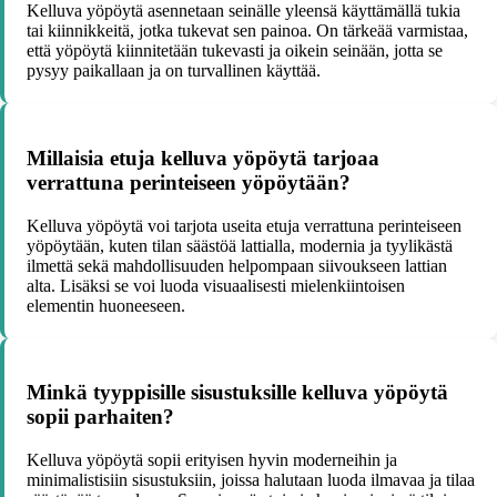
Kelluva yöpöytä asennetaan seinälle yleensä käyttämällä tukia
tai kiinnikkeitä, jotka tukevat sen painoa. On tärkeää varmistaa,
että yöpöytä kiinnitetään tukevasti ja oikein seinään, jotta se
pysyy paikallaan ja on turvallinen käyttää.
Millaisia etuja kelluva yöpöytä tarjoaa
verrattuna perinteiseen yöpöytään?
Kelluva yöpöytä voi tarjota useita etuja verrattuna perinteiseen
yöpöytään, kuten tilan säästöä lattialla, modernia ja tyylikästä
ilmettä sekä mahdollisuuden helpompaan siivoukseen lattian
alta. Lisäksi se voi luoda visuaalisesti mielenkiintoisen
elementin huoneeseen.
Minkä tyyppisille sisustuksille kelluva yöpöytä
sopii parhaiten?
Kelluva yöpöytä sopii erityisen hyvin moderneihin ja
minimalistisiin sisustuksiin, joissa halutaan luoda ilmavaa ja tilaa