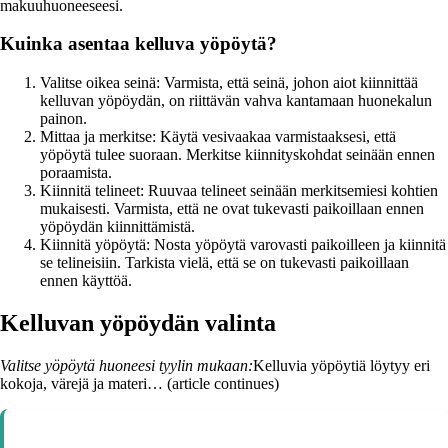
makuuhuoneeseesi.
Kuinka asentaa kelluva yöpöytä?
Valitse oikea seinä: Varmista, että seinä, johon aiot kiinnittää
kelluvan yöpöydän, on riittävän vahva kantamaan huonekalun
painon.
Mittaa ja merkitse: Käytä vesivaakaa varmistaaksesi, että
yöpöytä tulee suoraan. Merkitse kiinnityskohdat seinään ennen
poraamista.
Kiinnitä telineet: Ruuvaa telineet seinään merkitsemiesi kohtien
mukaisesti. Varmista, että ne ovat tukevasti paikoillaan ennen
yöpöydän kiinnittämistä.
Kiinnitä yöpöytä: Nosta yöpöytä varovasti paikoilleen ja kiinnitä
se telineisiin. Tarkista vielä, että se on tukevasti paikoillaan
ennen käyttöä.
Kelluvan yöpöydän valinta
Valitse yöpöytä huoneesi tyylin mukaan:
Kelluvia yöpöytiä löytyy eri
kokoja, värejä ja materi… (article continues)