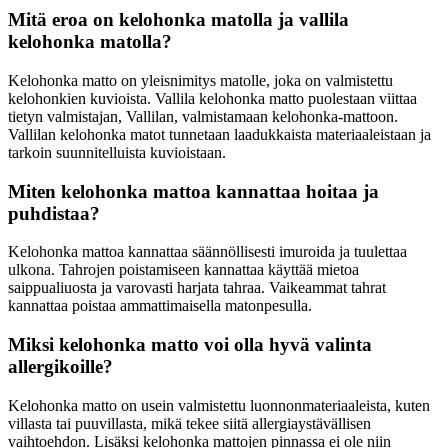
Mitä eroa on kelohonka matolla ja vallila
kelohonka matolla?
Kelohonka matto on yleisnimitys matolle, joka on valmistettu
kelohonkien kuvioista. Vallila kelohonka matto puolestaan viittaa
tietyn valmistajan, Vallilan, valmistamaan kelohonka-mattoon.
Vallilan kelohonka matot tunnetaan laadukkaista materiaaleistaan ja
tarkoin suunnitelluista kuvioistaan.
Miten kelohonka mattoa kannattaa hoitaa ja
puhdistaa?
Kelohonka mattoa kannattaa säännöllisesti imuroida ja tuulettaa
ulkona. Tahrojen poistamiseen kannattaa käyttää mietoa
saippualiuosta ja varovasti harjata tahraa. Vaikeammat tahrat
kannattaa poistaa ammattimaisella matonpesulla.
Miksi kelohonka matto voi olla hyvä valinta
allergikoille?
Kelohonka matto on usein valmistettu luonnonmateriaaleista, kuten
villasta tai puuvillasta, mikä tekee siitä allergiaystävällisen
vaihtoehdon. Lisäksi kelohonka mattojen pinnassa ei ole niin