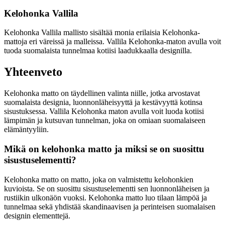
Kelohonka Vallila
Kelohonka Vallila mallisto sisältää monia erilaisia Kelohonka-
mattoja eri väreissä ja malleissa. Vallila Kelohonka-maton avulla voit
tuoda suomalaista tunnelmaa kotiisi laadukkaalla designilla.
Yhteenveto
Kelohonka matto on täydellinen valinta niille, jotka arvostavat
suomalaista designia, luonnonläheisyyttä ja kestävyyttä kotinsa
sisustuksessa. Vallila Kelohonka maton avulla voit luoda kotiisi
lämpimän ja kutsuvan tunnelman, joka on omiaan suomalaiseen
elämäntyyliin.
Mikä on kelohonka matto ja miksi se on suosittu
sisustuselementti?
Kelohonka matto on matto, joka on valmistettu kelohonkien
kuvioista. Se on suosittu sisustuselementti sen luonnonläheisen ja
rustiikin ulkonäön vuoksi. Kelohonka matto luo tilaan lämpöä ja
tunnelmaa sekä yhdistää skandinaavisen ja perinteisen suomalaisen
designin elementtejä.