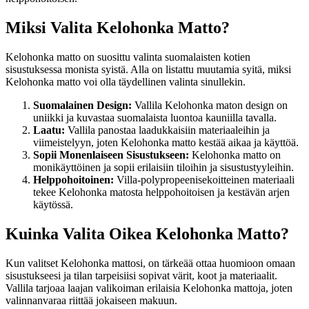
Miksi Valita Kelohonka Matto?
Kelohonka matto on suosittu valinta suomalaisten kotien
sisustuksessa monista syistä. Alla on listattu muutamia syitä, miksi
Kelohonka matto voi olla täydellinen valinta sinullekin.
Suomalainen Design:
Vallila Kelohonka maton design on
uniikki ja kuvastaa suomalaista luontoa kauniilla tavalla.
Laatu:
Vallila panostaa laadukkaisiin materiaaleihin ja
viimeistelyyn, joten Kelohonka matto kestää aikaa ja käyttöä.
Sopii Monenlaiseen Sisustukseen:
Kelohonka matto on
monikäyttöinen ja sopii erilaisiin tiloihin ja sisustustyyleihin.
Helppohoitoinen:
Villa-polypropeenisekoitteinen materiaali
tekee Kelohonka matosta helppohoitoisen ja kestävän arjen
käytössä.
Kuinka Valita Oikea Kelohonka Matto?
Kun valitset Kelohonka mattosi, on tärkeää ottaa huomioon omaan
sisustukseesi ja tilan tarpeisiisi sopivat värit, koot ja materiaalit.
Vallila tarjoaa laajan valikoiman erilaisia Kelohonka mattoja, joten
valinnanvaraa riittää jokaiseen makuun.