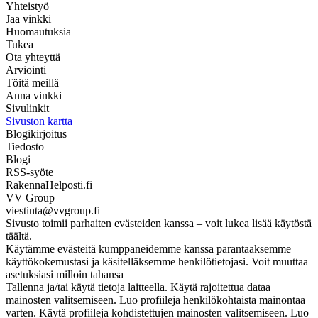
Yhteistyö
Jaa vinkki
Huomautuksia
Tukea
Ota yhteyttä
Arviointi
Töitä meillä
Anna vinkki
Sivulinkit
Sivuston kartta
Blogikirjoitus
Tiedosto
Blogi
RSS-syöte
RakennaHelposti.fi
VV Group
viestinta@vvgroup.fi
Sivusto toimii parhaiten evästeiden kanssa – voit lukea lisää käytöstä
täältä.
Käytämme evästeitä kumppaneidemme kanssa parantaaksemme
käyttökokemustasi ja käsitelläksemme henkilötietojasi. Voit muuttaa
asetuksiasi milloin tahansa
Tallenna ja/tai käytä tietoja laitteella. Käytä rajoitettua dataa
mainosten valitsemiseen. Luo profiileja henkilökohtaista mainontaa
varten. Käytä profiileja kohdistettujen mainosten valitsemiseen. Luo