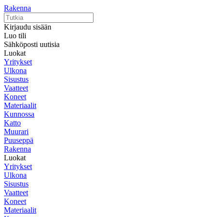
Rakenna
Kirjaudu sisään
Luo tili
Sähköposti uutisia
Luokat
Yritykset
Ulkona
Sisustus
Vaatteet
Koneet
Materiaalit
Kunnossa
Katto
Muurari
Puuseppä
Rakenna
Luokat
Yritykset
Ulkona
Sisustus
Vaatteet
Koneet
Materiaalit