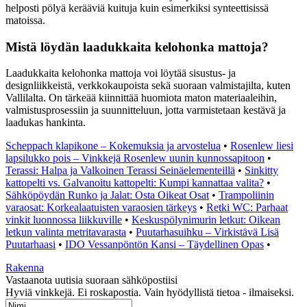
helposti pölyä kerääviä kuituja kuin esimerkiksi synteettisissä
matoissa.
Mistä löydän laadukkaita kelohonka mattoja?
Laadukkaita kelohonka mattoja voi löytää sisustus- ja
designliikkeistä, verkkokaupoista sekä suoraan valmistajilta, kuten
Vallilalta. On tärkeää kiinnittää huomiota maton materiaaleihin,
valmistusprosessiin ja suunnitteluun, jotta varmistetaan kestävä ja
laadukas hankinta.
Scheppach klapikone – Kokemuksia ja arvostelua
•
Rosenlew liesi
lapsilukko pois – Vinkkejä Rosenlew uunin kunnossapitoon
•
Terassi: Halpa ja Valkoinen Terassi Seinäelementeillä
•
Sinkitty
kattopelti vs. Galvanoitu kattopelti: Kumpi kannattaa valita?
•
Sähköpöydän Runko ja Jalat: Osta Oikeat Osat
•
Trampoliinin
varaosat: Korkealaatuisten varaosien tärkeys
•
Retki WC: Parhaat
vinkit luonnossa liikkuville
•
Keskuspölynimurin letkut: Oikean
letkun valinta metritavarasta
•
Puutarhasuihku – Virkistävä Lisä
Puutarhaasi
•
IDO Vessanpöntön Kansi – Täydellinen Opas
•
Rakenna
Vastaanota uutisia suoraan sähköpostiisi
Hyviä vinkkejä. Ei roskapostia. Vain hyödyllistä tietoa - ilmaiseksi.