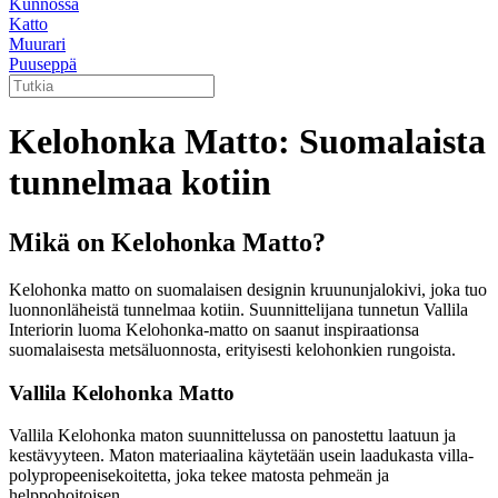
Kunnossa
Katto
Muurari
Puuseppä
Kelohonka Matto: Suomalaista
tunnelmaa kotiin
Mikä on Kelohonka Matto?
Kelohonka matto on suomalaisen designin kruununjalokivi, joka tuo
luonnonläheistä tunnelmaa kotiin. Suunnittelijana tunnetun Vallila
Interiorin luoma Kelohonka-matto on saanut inspiraationsa
suomalaisesta metsäluonnosta, erityisesti kelohonkien rungoista.
Vallila Kelohonka Matto
Vallila Kelohonka maton suunnittelussa on panostettu laatuun ja
kestävyyteen. Maton materiaalina käytetään usein laadukasta villa-
polypropeenisekoitetta, joka tekee matosta pehmeän ja
helppohoitoisen.