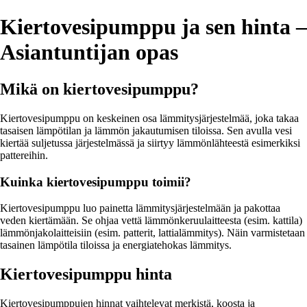
Kiertovesipumppu ja sen hinta –
Asiantuntijan opas
Mikä on kiertovesipumppu?
Kiertovesipumppu on keskeinen osa lämmitysjärjestelmää, joka takaa
tasaisen lämpötilan ja lämmön jakautumisen tiloissa. Sen avulla vesi
kiertää suljetussa järjestelmässä ja siirtyy lämmönlähteestä esimerkiksi
pattereihin.
Kuinka kiertovesipumppu toimii?
Kiertovesipumppu luo painetta lämmitysjärjestelmään ja pakottaa
veden kiertämään. Se ohjaa vettä lämmönkeruulaitteesta (esim. kattila)
lämmönjakolaitteisiin (esim. patterit, lattialämmitys). Näin varmistetaan
tasainen lämpötila tiloissa ja energiatehokas lämmitys.
Kiertovesipumppu hinta
Kiertovesipumppujen hinnat vaihtelevat merkistä, koosta ja