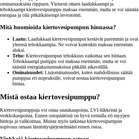
ominaisuuksista riippuen. Yleisesti ottaen laadukkaampi ja
tehokkaampi kiertovesipumppu maksaa enemmän, mutta se voi säästää
energiaa ja olla pitkäikäisempi investointi.
Mitä huomioida kiertovesipumpun hinnassa?
Laatu:
Laadukkaat kiertovesipumput kestävät paremmin ja ovat
yleensä tehokkaampia. Ne voivat kuitenkin maksaa enemmän
aluksi.
Teho:
Kiertovesipumpun tehokkuus vaikuttaa sen hintaan.
Tehokkaampi pumppu voi maksaa enemmän, mutta se voi
säästää energiakustannuksissa pitkällä aikavälillä.
Ominaisuudet:
Lisäominaisuudet, kuten mahdollisuus säätää
pumppua eri nopeuksille, voivat nostaa kiertovesipumpun
hintaa.
Mistä ostaa kiertovesipumppu?
Kiertovesipumppuja voi ostaa rautakaupoista, LVI-liikkeistä ja
verkkokaupoista. Ennen ostopäätöstä on hyvä vertailla eri myyjien
hintoja ja valikoimaa. Muista myös tarkistaa kiertovesipumpun
sopivuus omaan lämmitysjärjestelmääsi ennen ostoa.
Vinkkejä kiertovesipumpun ostoon