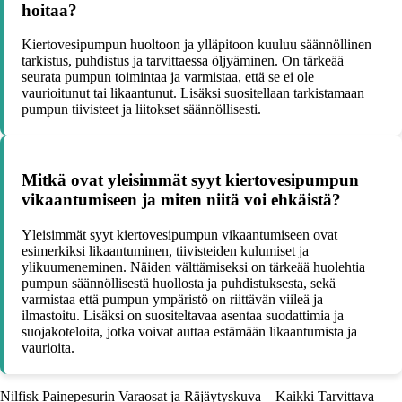
hoitaa?
Kiertovesipumpun huoltoon ja ylläpitoon kuuluu säännöllinen
tarkistus, puhdistus ja tarvittaessa öljyäminen. On tärkeää
seurata pumpun toimintaa ja varmistaa, että se ei ole
vaurioitunut tai likaantunut. Lisäksi suositellaan tarkistamaan
pumpun tiivisteet ja liitokset säännöllisesti.
Mitkä ovat yleisimmät syyt kiertovesipumpun
vikaantumiseen ja miten niitä voi ehkäistä?
Yleisimmät syyt kiertovesipumpun vikaantumiseen ovat
esimerkiksi likaantuminen, tiivisteiden kulumiset ja
ylikuumeneminen. Näiden välttämiseksi on tärkeää huolehtia
pumpun säännöllisestä huollosta ja puhdistuksesta, sekä
varmistaa että pumpun ympäristö on riittävän viileä ja
ilmastoitu. Lisäksi on suositeltavaa asentaa suodattimia ja
suojakoteloita, jotka voivat auttaa estämään likaantumista ja
vaurioita.
Nilfisk Painepesurin Varaosat ja Räjäytyskuva – Kaikki Tarvittava