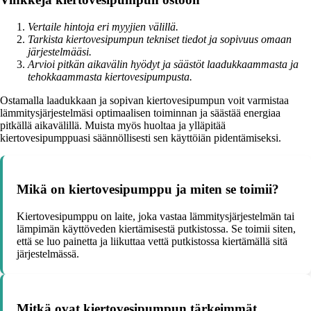
Vertaile hintoja eri myyjien välillä.
Tarkista kiertovesipumpun tekniset tiedot ja sopivuus omaan
järjestelmääsi.
Arvioi pitkän aikavälin hyödyt ja säästöt laadukkaammasta ja
tehokkaammasta kiertovesipumpusta.
Ostamalla laadukkaan ja sopivan kiertovesipumpun voit varmistaa
lämmitysjärjestelmäsi optimaalisen toiminnan ja säästää energiaa
pitkällä aikavälillä. Muista myös huoltaa ja ylläpitää
kiertovesipumppuasi säännöllisesti sen käyttöiän pidentämiseksi.
Mikä on kiertovesipumppu ja miten se toimii?
Kiertovesipumppu on laite, joka vastaa lämmitysjärjestelmän tai
lämpimän käyttöveden kiertämisestä putkistossa. Se toimii siten,
että se luo painetta ja liikuttaa vettä putkistossa kiertämällä sitä
järjestelmässä.
Mitkä ovat kiertovesipumpun tärkeimmät