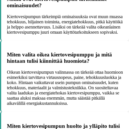
ominaisuudet?
Kiertovesipumpun tärkeimpiä ominaisuuksia ovat muun muassa
tehokkuus, hiljainen toiminta, energiatehokkuus, pitkä käyttöikä
ja helppo asennettavuus. Lisäksi on tärkeää valita oikeanlainen
kiertovesipumppu juuri omaan käyttötarkoitukseen sopivaksi.
Miten valita oikea kiertovesipumppu ja mitä
hintaan tulisi kiinnittää huomiota?
Oikean kiertovesipumpun valinnassa on tärkeää ottaa huomioon
esimerkiksi tarvittava virtausnopeus, paine, tehokkuusluokka ja
koko. Hintaan vaikuttavat usein pumpun ominaisuudet, kuten
tehokkuus, materiaalit ja valmistustekniikka. On suositeltavaa
valita laadukas ja energiatehokas kiertovesipumppu, vaikka se
saattaa aluksi maksaa enemmän, mutta säästää pitkällä
aikavälillä energiakustannuksissa.
Miten kiertovesipumpun huolto ja ylläpito tulisi