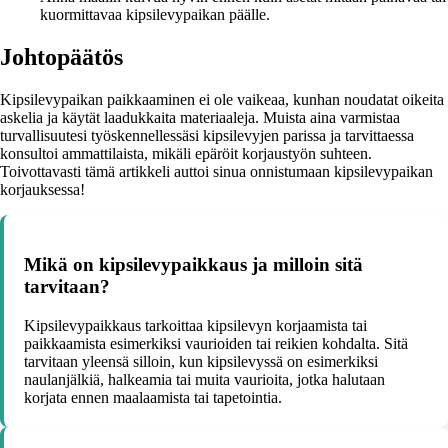
kuormittavaa kipsilevypaikan päälle.
Johtopäätös
Kipsilevypaikan paikkaaminen ei ole vaikeaa, kunhan noudatat oikeita
askelia ja käytät laadukkaita materiaaleja. Muista aina varmistaa
turvallisuutesi työskennellessäsi kipsilevyjen parissa ja tarvittaessa
konsultoi ammattilaista, mikäli epäröit korjaustyön suhteen.
Toivottavasti tämä artikkeli auttoi sinua onnistumaan kipsilevypaikan
korjauksessa!
Mikä on kipsilevypaikkaus ja milloin sitä
tarvitaan?
Kipsilevypaikkaus tarkoittaa kipsilevyn korjaamista tai
paikkaamista esimerkiksi vaurioiden tai reikien kohdalta. Sitä
tarvitaan yleensä silloin, kun kipsilevyssä on esimerkiksi
naulanjälkiä, halkeamia tai muita vaurioita, jotka halutaan
korjata ennen maalaamista tai tapetointia.