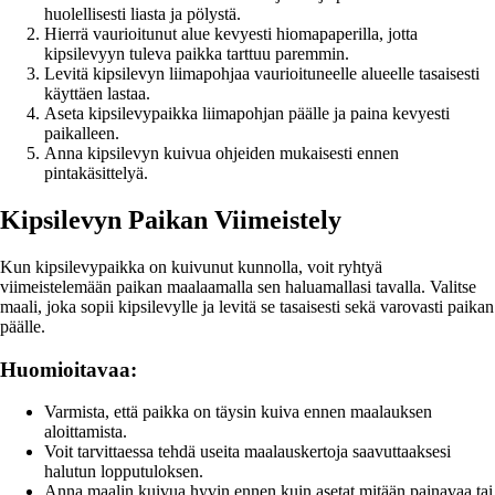
huolellisesti liasta ja pölystä.
Hierrä vaurioitunut alue kevyesti hiomapaperilla, jotta
kipsilevyyn tuleva paikka tarttuu paremmin.
Levitä kipsilevyn liimapohjaa vaurioituneelle alueelle tasaisesti
käyttäen lastaa.
Aseta kipsilevypaikka liimapohjan päälle ja paina kevyesti
paikalleen.
Anna kipsilevyn kuivua ohjeiden mukaisesti ennen
pintakäsittelyä.
Kipsilevyn Paikan Viimeistely
Kun kipsilevypaikka on kuivunut kunnolla, voit ryhtyä
viimeistelemään paikan maalaamalla sen haluamallasi tavalla. Valitse
maali, joka sopii kipsilevylle ja levitä se tasaisesti sekä varovasti paikan
päälle.
Huomioitavaa:
Varmista, että paikka on täysin kuiva ennen maalauksen
aloittamista.
Voit tarvittaessa tehdä useita maalauskertoja saavuttaaksesi
halutun lopputuloksen.
Anna maalin kuivua hyvin ennen kuin asetat mitään painavaa tai