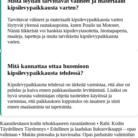
Mistä löydän tarvittavat välineet ja materiaalit
kipsilevypaikkausta varten?
Tarvittavat välineet ja materiaalit kipsilevypaikkausta varten
löytyvät yleensä rautakaupoista, kuten Puuilo tai Motonet.
Näistä liikkeistä voi hankkia kipsilevytasoitetta, hiomapaperia,
maaleja, tapetteja ja muita tarvikkeita kipsilevypaikkausta
varten.
Mitä kannattaa ottaa huomioon
kipsilevypaikkausta tehdessä?
Kipsilevypaikkausta tehdessä on tärkeää varmistaa, että alue on
puhdas ja kuiva ennen paikkauslaastin levittämistä. Lisäksi on
hyvä seurata valmistajan ohjeita tuotteiden käytössä ja
varmistaa, että paikkauksen lopputulos on tasainen ja siisti
ennen maalaamista tai tapetointia.
Kaasuliesitasot kodin tehokkaaseen ruoanlaittoon
•
Rahi: Kodin
Täydellinen Täydennys
•
Edullinen ja laadukas liukuovikaappi – opas
valintaan
•
Makita pistosaha ja kuviosaha: Opas parhaisiin valintoihin