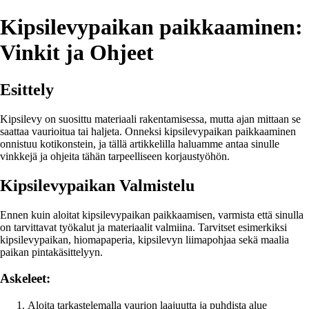
Kipsilevypaikan paikkaaminen:
Vinkit ja Ohjeet
Esittely
Kipsilevy on suosittu materiaali rakentamisessa, mutta ajan mittaan se
saattaa vaurioitua tai haljeta. Onneksi kipsilevypaikan paikkaaminen
onnistuu kotikonstein, ja tällä artikkelilla haluamme antaa sinulle
vinkkejä ja ohjeita tähän tarpeelliseen korjaustyöhön.
Kipsilevypaikan Valmistelu
Ennen kuin aloitat kipsilevypaikan paikkaamisen, varmista että sinulla
on tarvittavat työkalut ja materiaalit valmiina. Tarvitset esimerkiksi
kipsilevypaikan, hiomapaperia, kipsilevyn liimapohjaa sekä maalia
paikan pintakäsittelyyn.
Askeleet:
Aloita tarkastelemalla vaurion laajuutta ja puhdista alue