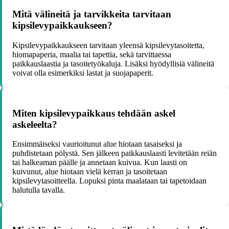
Mitä välineitä ja tarvikkeita tarvitaan
kipsilevypaikkaukseen?
Kipsilevypaikkaukseen tarvitaan yleensä kipsilevytasoitetta,
hiomapaperia, maalia tai tapettia, sekä tarvittaessa
paikkauslaastia ja tasoitetyökaluja. Lisäksi hyödyllisiä välineitä
voivat olla esimerkiksi lastat ja suojapaperit.
Miten kipsilevypaikkaus tehdään askel
askeleelta?
Ensimmäiseksi vaurioitunut alue hiotaan tasaiseksi ja
puhdistetaan pölystä. Sen jälkeen paikkauslaasti levitetään reiän
tai halkeaman päälle ja annetaan kuivua. Kun laasti on
kuivunut, alue hiotaan vielä kerran ja tasoitetaan
kipsilevytasoitteella. Lopuksi pinta maalataan tai tapetoidaan
halutulla tavalla.