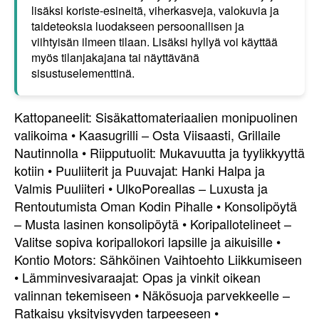
lisäksi koriste-esineitä, viherkasveja, valokuvia ja
taideteoksia luodakseen persoonallisen ja
viihtyisän ilmeen tilaan. Lisäksi hyllyä voi käyttää
myös tilanjakajana tai näyttävänä
sisustuselementtinä.
Kattopaneelit: Sisäkattomateriaalien monipuolinen
valikoima
•
Kaasugrilli – Osta Viisaasti, Grillaile
Nautinnolla
•
Riipputuolit: Mukavuutta ja tyylikkyyttä
kotiin
•
Puuliiterit ja Puuvajat: Hanki Halpa ja
Valmis Puuliiteri
•
UlkoPoreallas – Luxusta ja
Rentoutumista Oman Kodin Pihalle
•
Konsolipöytä
– Musta lasinen konsolipöytä
•
Koripallotelineet –
Valitse sopiva koripallokori lapsille ja aikuisille
•
Kontio Motors: Sähköinen Vaihtoehto Liikkumiseen
•
Lämminvesivaraajat: Opas ja vinkit oikean
valinnan tekemiseen
•
Näkösuoja parvekkeelle –
Ratkaisu yksityisyyden tarpeeseen
•