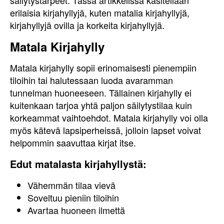
säilytystarpeet. Tässä artikkelissa käsitellään
erilaisia kirjahyllyjä, kuten matalia kirjahyllyjä,
kirjahyllyjä ovilla ja korkeita kirjahyllyjä.
Matala Kirjahylly
Matala kirjahylly sopii erinomaisesti pienempiin
tiloihin tai halutessaan luoda avaramman
tunnelman huoneeseen. Tällainen kirjahylly ei
kuitenkaan tarjoa yhtä paljon säilytystilaa kuin
korkeammat vaihtoehdot. Matala kirjahylly voi olla
myös kätevä lapsiperheissä, jolloin lapset voivat
helpommin saavuttaa kirjat itse.
Edut matalasta kirjahyllystä:
Vähemmän tilaa vievä
Soveltuu pieniin tiloihin
Avartaa huoneen ilmettä