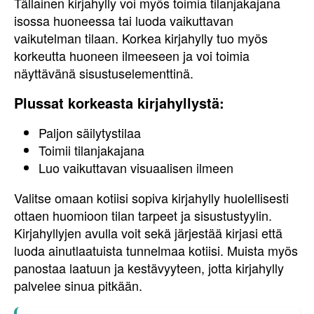
Tällainen kirjahylly voi myös toimia tilanjakajana
isossa huoneessa tai luoda vaikuttavan
vaikutelman tilaan. Korkea kirjahylly tuo myös
korkeutta huoneen ilmeeseen ja voi toimia
näyttävänä sisustuselementtinä.
Plussat korkeasta kirjahyllystä:
Paljon säilytystilaa
Toimii tilanjakajana
Luo vaikuttavan visuaalisen ilmeen
Valitse omaan kotiisi sopiva kirjahylly huolellisesti
ottaen huomioon tilan tarpeet ja sisustustyylin.
Kirjahyllyjen avulla voit sekä järjestää kirjasi että
luoda ainutlaatuista tunnelmaa kotiisi. Muista myös
panostaa laatuun ja kestävyyteen, jotta kirjahylly
palvelee sinua pitkään.