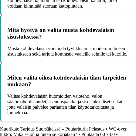
kohdevalaisin kattoon tai led kohdevalaisin kattoon, jotka
voidaan kiinnittää suoraan kattopintaan.
Mitä hyötyä on valita musta kohdevalaisin
sisustuksessa?
Musta kohdevalaisin voi luoda tyylikkään ja modernin ilmeen
sisustukseen sekä tarjota kontrastia vaaleille seinille tai katoille.
Miten valita oikea kohdevalaisin tilan tarpeiden
mukaan?
Valitse kohdevalaisin huomioiden valoteho, valon
säätömahdollisuudet, asennuspaikka ja sisustukselliset seikat,
jotta valaisin palvelee parhaiten tilan käyttötarkoitusta ja
tunnelmaa.
Kuorikate Tarjous Suursäkeissä – Puutarhurin Pelastus
•
WC-oven
lukko: Mikä se on ja miten se korjataan?
•
Puulaatta 60 x 60
•