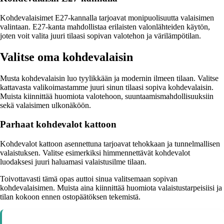
Kohdevalaisimet E27-kannalla tarjoavat monipuolisuutta valaisimen
valintaan. E27-kanta mahdollistaa erilaisten valonlähteiden käytön,
joten voit valita juuri tilaasi sopivan valotehon ja värilämpötilan.
Valitse oma kohdevalaisin
Musta kohdevalaisin luo tyylikkään ja modernin ilmeen tilaan. Valitse
kattavasta valikoimastamme juuri sinun tilaasi sopiva kohdevalaisin.
Muista kiinnittää huomiota valotehoon, suuntaamismahdollisuuksiin
sekä valaisimen ulkonäköön.
Parhaat kohdevalot kattoon
Kohdevalot kattoon asennettuna tarjoavat tehokkaan ja tunnelmallisen
valaistuksen. Valitse esimerkiksi himmennettävät kohdevalot
luodaksesi juuri haluamasi valaistusilme tilaan.
Toivottavasti tämä opas auttoi sinua valitsemaan sopivan
kohdevalaisimen. Muista aina kiinnittää huomiota valaistustarpeisiisi ja
tilan kokoon ennen ostopäätöksen tekemistä.