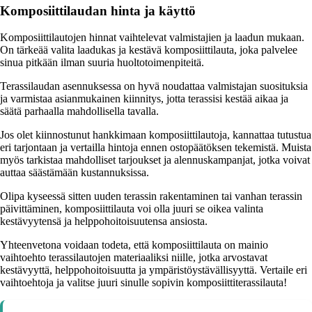
Komposiittilaudan hinta ja käyttö
Komposiittilautojen hinnat vaihtelevat valmistajien ja laadun mukaan.
On tärkeää valita laadukas ja kestävä komposiittilauta, joka palvelee
sinua pitkään ilman suuria huoltotoimenpiteitä.
Terassilaudan asennuksessa on hyvä noudattaa valmistajan suosituksia
ja varmistaa asianmukainen kiinnitys, jotta terassisi kestää aikaa ja
säätä parhaalla mahdollisella tavalla.
Jos olet kiinnostunut hankkimaan komposiittilautoja, kannattaa tutustua
eri tarjontaan ja vertailla hintoja ennen ostopäätöksen tekemistä. Muista
myös tarkistaa mahdolliset tarjoukset ja alennuskampanjat, jotka voivat
auttaa säästämään kustannuksissa.
Olipa kyseessä sitten uuden terassin rakentaminen tai vanhan terassin
päivittäminen, komposiittilauta voi olla juuri se oikea valinta
kestävyytensä ja helppohoitoisuutensa ansiosta.
Yhteenvetona voidaan todeta, että komposiittilauta on mainio
vaihtoehto terassilautojen materiaaliksi niille, jotka arvostavat
kestävyyttä, helppohoitoisuutta ja ympäristöystävällisyyttä. Vertaile eri
vaihtoehtoja ja valitse juuri sinulle sopivin komposiittiterassilauta!