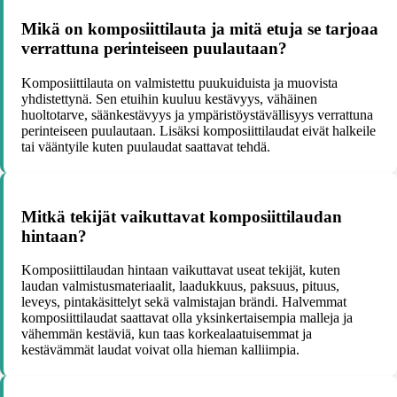
Mikä on komposiittilauta ja mitä etuja se tarjoaa
verrattuna perinteiseen puulautaan?
Komposiittilauta on valmistettu puukuiduista ja muovista
yhdistettynä. Sen etuihin kuuluu kestävyys, vähäinen
huoltotarve, säänkestävyys ja ympäristöystävällisyys verrattuna
perinteiseen puulautaan. Lisäksi komposiittilaudat eivät halkeile
tai vääntyile kuten puulaudat saattavat tehdä.
Mitkä tekijät vaikuttavat komposiittilaudan
hintaan?
Komposiittilaudan hintaan vaikuttavat useat tekijät, kuten
laudan valmistusmateriaalit, laadukkuus, paksuus, pituus,
leveys, pintakäsittelyt sekä valmistajan brändi. Halvemmat
komposiittilaudat saattavat olla yksinkertaisempia malleja ja
vähemmän kestäviä, kun taas korkealaatuisemmat ja
kestävämmät laudat voivat olla hieman kalliimpia.