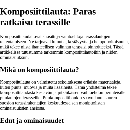
Komposiittilauta: Paras
ratkaisu terassille
Komposiittilaudat ovat suosittuja vaihtoehtoja terassilautojen
rakentamiseen. Ne tarjoavat lujuutta, kestävyyttä ja helppohoitoisuutta,
mikä tekee niistä ihanteellisen valinnan terassisi pinnoitteeksi. Tässä
artikkelissa tutustumme tarkemmin komposiittilautoihin ja niiden
ominaisuuksiin.
Mikä on komposiittilauta?
Komposiittilauta on valmistettu sekoituksesta erilaisia materiaaleja,
kuten puuta, muovia ja muita lisäaineita. Tämä yhdistelmä tekee
komposiittilaudasta kestävän ja pitkäikäisen vaihtoehdon perinteisille
puulautojen terasseille. Puukomposiitti onkin saavuttanut suuren
suosion terassirakentajien keskuudessa sen monipuolisten
ominaisuuksien ansiosta.
Edut ja ominaisuudet