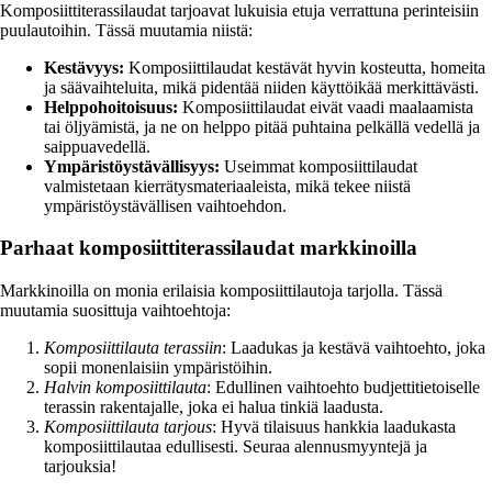
Komposiittiterassilaudat tarjoavat lukuisia etuja verrattuna perinteisiin
puulautoihin. Tässä muutamia niistä:
Kestävyys:
Komposiittilaudat kestävät hyvin kosteutta, homeita
ja säävaihteluita, mikä pidentää niiden käyttöikää merkittävästi.
Helppohoitoisuus:
Komposiittilaudat eivät vaadi maalaamista
tai öljyämistä, ja ne on helppo pitää puhtaina pelkällä vedellä ja
saippuavedellä.
Ympäristöystävällisyys:
Useimmat komposiittilaudat
valmistetaan kierrätysmateriaaleista, mikä tekee niistä
ympäristöystävällisen vaihtoehdon.
Parhaat komposiittiterassilaudat markkinoilla
Markkinoilla on monia erilaisia komposiittilautoja tarjolla. Tässä
muutamia suosittuja vaihtoehtoja:
Komposiittilauta terassiin
: Laadukas ja kestävä vaihtoehto, joka
sopii monenlaisiin ympäristöihin.
Halvin komposiittilauta
: Edullinen vaihtoehto budjettitietoiselle
terassin rakentajalle, joka ei halua tinkiä laadusta.
Komposiittilauta tarjous
: Hyvä tilaisuus hankkia laadukasta
komposiittilautaa edullisesti. Seuraa alennusmyyntejä ja
tarjouksia!