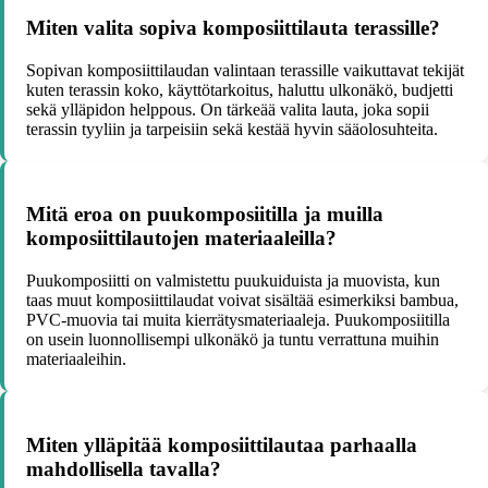
Miten valita sopiva komposiittilauta terassille?
Sopivan komposiittilaudan valintaan terassille vaikuttavat tekijät
kuten terassin koko, käyttötarkoitus, haluttu ulkonäkö, budjetti
sekä ylläpidon helppous. On tärkeää valita lauta, joka sopii
terassin tyyliin ja tarpeisiin sekä kestää hyvin sääolosuhteita.
Mitä eroa on puukomposiitilla ja muilla
komposiittilautojen materiaaleilla?
Puukomposiitti on valmistettu puukuiduista ja muovista, kun
taas muut komposiittilaudat voivat sisältää esimerkiksi bambua,
PVC-muovia tai muita kierrätysmateriaaleja. Puukomposiitilla
on usein luonnollisempi ulkonäkö ja tuntu verrattuna muihin
materiaaleihin.
Miten ylläpitää komposiittilautaa parhaalla
mahdollisella tavalla?