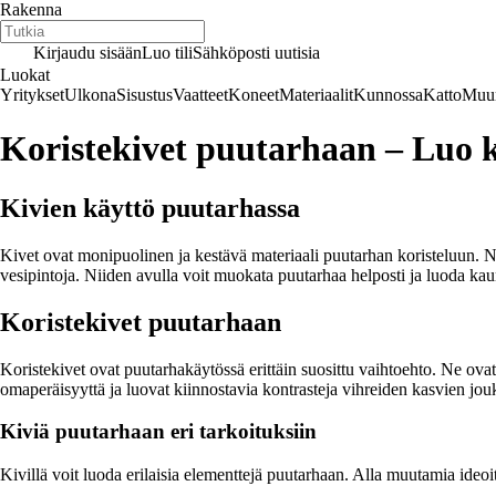
Rakenna
Kirjaudu sisään
Luo tili
Sähköposti uutisia
Luokat
Yritykset
Ulkona
Sisustus
Vaatteet
Koneet
Materiaalit
Kunnossa
Katto
Muur
Koristekivet puutarhaan – Luo k
Kivien käyttö puutarhassa
Kivet ovat monipuolinen ja kestävä materiaali puutarhan koristeluun. Ne t
vesipintoja. Niiden avulla voit muokata puutarhaa helposti ja luoda kau
Koristekivet puutarhaan
Koristekivet ovat puutarhakäytössä erittäin suosittu vaihtoehto. Ne ovat 
omaperäisyyttä ja luovat kiinnostavia kontrasteja vihreiden kasvien jo
Kiviä puutarhaan eri tarkoituksiin
Kivillä voit luoda erilaisia elementtejä puutarhaan. Alla muutamia ideoi