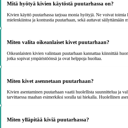
Mitä hyötyä kivien käytöstä puutarhassa on?
Kivien käyttö puutarhassa tarjoaa monia hyötyjä. Ne voivat toimia kä
mielenkiintoa ja kontrastia puutarhaan, sekä auttavat säilyttämään 
Miten valita oikeanlaiset kivet puutarhaan?
Oikeanlaisten kivien valintaan puutarhaan kannattaa kiinnittää huom
jotka sopivat ympäristöönsä ja ovat helppoja huoltaa.
Miten kivet asennetaan puutarhaan?
Kivien asentaminen puutarhaan vaatii huolellista suunnittelua ja val
tarvittaessa maahan esimerkiksi soralla tai hiekalla. Huolellinen a
Miten ylläpitää kiviä puutarhassa?