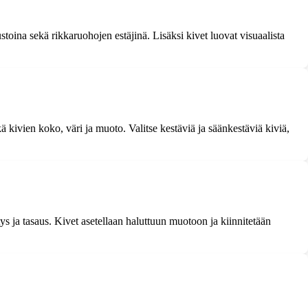
toina sekä rikkaruohojen estäjinä. Lisäksi kivet luovat visuaalista
 kivien koko, väri ja muoto. Valitse kestäviä ja säänkestäviä kiviä,
ys ja tasaus. Kivet asetellaan haluttuun muotoon ja kiinnitetään