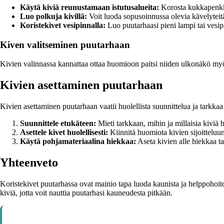
Käytä kiviä reunustamaan istutusalueita:
Korosta kukkapenkkej
Luo polkuja kivillä:
Voit luoda sopusoinnussa olevia kävelyteitä 
Koristekivet vesipinnalla:
Luo puutarhaasi pieni lampi tai vesipi
Kiven valitseminen puutarhaan
Kivien valinnassa kannattaa ottaa huomioon paitsi niiden ulkonäkö myös 
Kivien asettaminen puutarhaan
Kivien asettaminen puutarhaan vaatii huolellista suunnittelua ja tarkka
Suunnittele etukäteen:
Mieti tarkkaan, mihin ja millaisia kiviä 
Asettele kivet huolellisesti:
Kiinnitä huomiota kivien sijoitteluun
Käytä pohjamateriaalina hiekkaa:
Aseta kivien alle hiekkaa ta
Yhteenveto
Koristekivet puutarhassa ovat mainio tapa luoda kaunista ja helppohoitoi
kiviä, jotta voit nauttia puutarhasi kauneudesta pitkään.