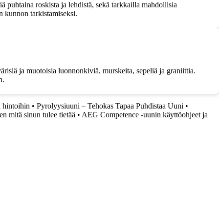
 puhtaina roskista ja lehdistä, sekä tarkkailla mahdollisia
en kunnon tarkistamiseksi.
risiä ja muotoisia luonnonkiviä, murskeita, sepeliä ja graniittia.
n.
 hintoihin
•
Pyrolyysiuuni – Tehokas Tapaa Puhdistaa Uuni
•
n mitä sinun tulee tietää
•
AEG Competence -uunin käyttöohjeet ja