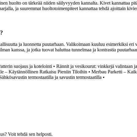
nen huolto on tärkeää niiden säilyvyyden kannalta. Kivet kannattaa pitää
harjalla, ja suuremmat huoltotoimenpiteet kannattaa tehdä ajoittain kivi
a?
llisuutta ja luonnetta puutarhaan. Valikoimaan kuuluu esimerkiksi eri vä
ilman kanssa, ja jotka tuovat haluttua tunnelmaa ja kontrastia puutarhaa
tterin suojaus ja kotelointi
•
Rännit ja vesikourut: vinkkejä valintaan ja
e – Käytännöllinen Ratkaisu Pieniin Tiloihin
•
Merbau Parketti – Kaike
Sähkösavustin termostaatilla ja savustin termostaatilla
•
us? Voit tehdä sen helposti.