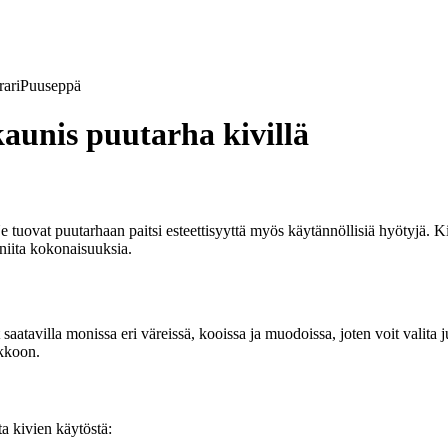
ari
Puuseppä
aunis puutarha kivillä
uovat puutarhaan paitsi esteettisyyttä myös käytännöllisiä hyötyjä. Kivil
niita kokonaisuuksia.
saatavilla monissa eri väreissä, kooissa ja muodoissa, joten voit valita 
ukkoon.
ta kivien käytöstä: