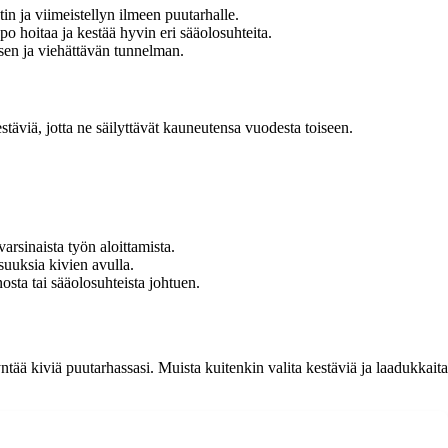
in ja viimeistellyn ilmeen puutarhalle.
o hoitaa ja kestää hyvin eri sääolosuhteita.
isen ja viehättävän tunnelman.
täviä, jotta ne säilyttävät kauneutensa vuodesta toiseen.
arsinaista työn aloittamista.
suuksia kivien avulla.
osta tai sääolosuhteista johtuen.
ntää kiviä puutarhassasi. Muista kuitenkin valita kestäviä ja laadukkaita