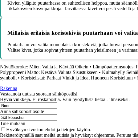
Kivien ylläpito puutarhassa on suhteellisen helppoa, mutta säännölli
rikkakasvien kasvupaikkoja. Tarvittaessa kivet voi pestä vedellä ja 
Millaisia erilaisia koristekiviä puutarhaan voi valit
Puutarhaan voi valita monenlaisia koristekiviä, jotka tuovat persoona
Valitse kivet, jotka sopivat yhteen puutarhan yleisilmeen ja värimaa
Näyttökoroke: Miten Valita ja Käyttää Oikein
•
Lämpöpatterinsuojus: Pa
Polypropeeni Matto: Kestävä Valinta Sisustukseen
•
Kulmahylly Seinäll
symbolit
•
Koristelistat: Parhaat Vinkit ja Ideat Huoneen Koristeluun
•
Rakenna
Vastaanota uutisia suoraan sähköpostiisi
Hyviä vinkkejä. Ei roskapostia. Vain hyödyllistä tietoa - ilmaiseksi.
Anna sähköpostiosoite
Tule mukaan
Hyväksyn sivuston ehdot ja tietojen käytön.
Rekisteröitymällä saat meiltä uutisia ja hyväksyt ohjeemme. Peruuta tila