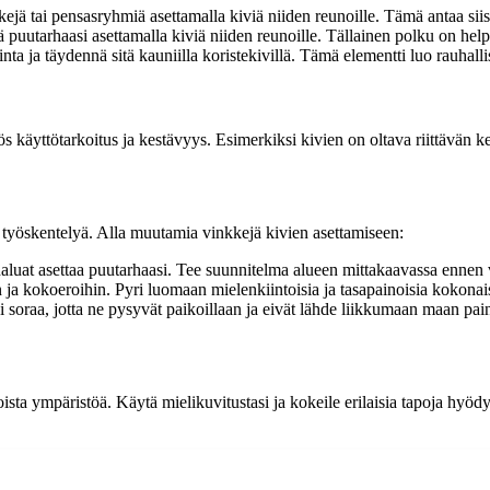
ä tai pensasryhmiä asettamalla kiviä niiden reunoille. Tämä antaa siist
puutarhaasi asettamalla kiviä niiden reunoille. Tällainen polku on helpp
nta ja täydennä sitä kauniilla koristekivillä. Tämä elementti luo rauhall
käyttötarkoitus ja kestävyys. Esimerkiksi kivien on oltava riittävän kes
a työskentelyä. Alla muutamia vinkkejä kivien asettamiseen:
haluat asettaa puutarhaasi. Tee suunnitelma alueen mittakaavassa ennen v
 ja kokoeroihin. Pyri luomaan mielenkiintoisia ja tasapainoisia kokonai
i soraa, jotta ne pysyvät paikoillaan ja eivät lähde liikkumaan maan pain
sta ympäristöä. Käytä mielikuvitustasi ja kokeile erilaisia tapoja hyödy