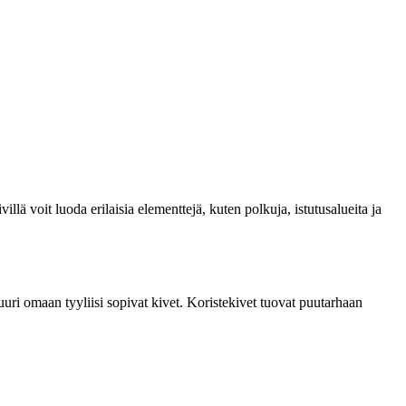
lä voit luoda erilaisia elementtejä, kuten polkuja, istutusalueita ja
juuri omaan tyyliisi sopivat kivet. Koristekivet tuovat puutarhaan