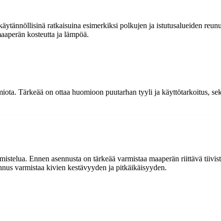
ytännöllisinä ratkaisuina esimerkiksi polkujen ja istutusalueiden reunus
maaperän kosteutta ja lämpöä.
iota. Tärkeää on ottaa huomioon puutarhan tyyli ja käyttötarkoitus, sekä
mistelua. Ennen asennusta on tärkeää varmistaa maaperän riittävä tiivist
sennus varmistaa kivien kestävyyden ja pitkäikäisyyden.