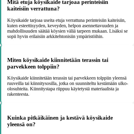
Mitä etuja köysikaide tarjoaa perinteisiin
kaiteisiin verrattuna?
Köysikaide tarjoaa useita etuja verrattuna perinteisiin kaiteisiin,
kuten esteettisyyden, keveyden, helpon asennettavuuden ja
mahdollisuuden säätää köysien väliä tarpeen mukaan. Lisäksi se
sopii hyvin erilaisiin arkkitehtonisiin ympäristöihin.
Miten köysikaide kiinnitetään terassin tai
parvekkeen tolppiin?
Köysikaide kiinnitetään terassin tai parvekkeen tolppiin yleensä
ruuveilla tai kiinnitysosilla, jotka on suunniteltu kestämään ulko-
olosuhteita. Kiinnitystapa riippuu käytetystä materiaalista ja
rakenteesta.
Kuinka pitkäikäinen ja kestävä köysikaide
yleensä on?