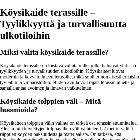
Köysikaide terassille –
Tyylikkyyttä ja turvallisuutta
ulkotiloihin
Miksi valita köysikaide terassille?
Köysikaide terassille on loistava valinta niille, jotka haluavat yhdistää
tyylikkyyden ja turvallisuuden ulkotiloihin. Köysikaiteet luovat
modernin ja kevyen ilmeen terassille, mikä sopii erinomaisesti erilaisiin
tyyleihin ja ympäristöihin. Niiden avulla voit rajata terassin aluetta ja
samalla antaa avoimen ja ilmavan vaikutelman.
Köysikaide tolppien väli – Mitä
huomioida?
Köysikaiteen tolppien välin valinta on tärkeä osa terassin suunnittelua.
Yleisimmin käytettyjen tolppavälien väli vaihtelee 1-2 metrin välillä
riippuen köyden paksuudesta ja materiaalista. On tärkeää, että
köysikaide on riittävän tukeva ja kestävä turvallisuuden takaamiseksi.