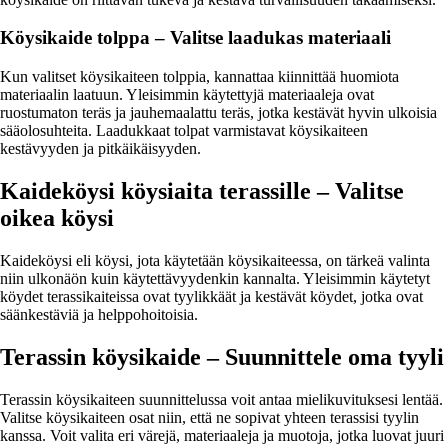
Köysikaide tolppa – Valitse laadukas materiaali
Kun valitset köysikaiteen tolppia, kannattaa kiinnittää huomiota
materiaalin laatuun. Yleisimmin käytettyjä materiaaleja ovat
ruostumaton teräs ja jauhemaalattu teräs, jotka kestävät hyvin ulkoisia
sääolosuhteita. Laadukkaat tolpat varmistavat köysikaiteen
kestävyyden ja pitkäikäisyyden.
Kaideköysi köysiaita terassille – Valitse
oikea köysi
Kaideköysi eli köysi, jota käytetään köysikaiteessa, on tärkeä valinta
niin ulkonäön kuin käytettävyydenkin kannalta. Yleisimmin käytetyt
köydet terassikaiteissa ovat tyylikkäät ja kestävät köydet, jotka ovat
säänkestäviä ja helppohoitoisia.
Terassin köysikaide – Suunnittele oma tyyli
Terassin köysikaiteen suunnittelussa voit antaa mielikuvituksesi lentää.
Valitse köysikaiteen osat niin, että ne sopivat yhteen terassisi tyylin
kanssa. Voit valita eri värejä, materiaaleja ja muotoja, jotka luovat juuri