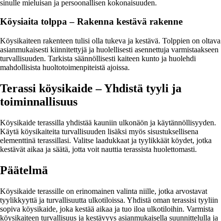
sinulle mieluisan ja persoonallisen kokonaisuuden.
Köysiaita tolppa – Rakenna kestävä rakenne
Köysikaiteen rakenteen tulisi olla tukeva ja kestävä. Tolppien on oltava
asianmukaisesti kiinnitettyjä ja huolellisesti asennettuja varmistaakseen
turvallisuuden. Tarkista säännöllisesti kaiteen kunto ja huolehdi
mahdollisista huoltotoimenpiteistä ajoissa.
Terassi köysikaide – Yhdistä tyyli ja
toiminnallisuus
Köysikaide terassilla yhdistää kauniin ulkonäön ja käytännöllisyyden.
Käytä köysikaiteita turvallisuuden lisäksi myös sisustuksellisena
elementtinä terassillasi. Valitse laadukkaat ja tyylikkäät köydet, jotka
kestävät aikaa ja säätä, jotta voit nauttia terassista huolettomasti.
Päätelmä
Köysikaide terassille on erinomainen valinta niille, jotka arvostavat
tyylikkyyttä ja turvallisuutta ulkotiloissa. Yhdistä oman terassisi tyyliin
sopiva köysikaide, joka kestää aikaa ja tuo iloa ulkotiloihin. Varmista
köysikaiteen turvallisuus ja kestävyys asianmukaisella suunnittelulla ja