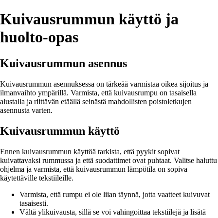
Kuivausrummun käyttö ja
huolto-opas
Kuivausrummun asennus
Kuivausrummun asennuksessa on tärkeää varmistaa oikea sijoitus ja
ilmanvaihto ympärillä. Varmista, että kuivausrumpu on tasaisella
alustalla ja riittävän etäällä seinästä mahdollisten poistoletkujen
asennusta varten.
Kuivausrummun käyttö
Ennen kuivausrummun käyttöä tarkista, että pyykit sopivat
kuivattavaksi rummussa ja että suodattimet ovat puhtaat. Valitse haluttu
ohjelma ja varmista, että kuivausrummun lämpötila on sopiva
käytettäville tekstiileille.
Varmista, että rumpu ei ole liian täynnä, jotta vaatteet kuivuvat
tasaisesti.
Vältä ylikuivausta, sillä se voi vahingoittaa tekstiilejä ja lisätä