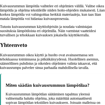
Kuivausrummun lämpötila vaihtelee eri ohjelmien välillä. Valitse oikea
lämpötila ja ohjelma tekstiileille niiden hoito-ohjeiden mukaisesti. Liian
korkea lämpötila voi vahingoittaa herkkiä materiaaleja, kun taas liian
matala lämpötila voi hidastaa kuivausprosessia.
Tutustu kuivausrummun käyttöohjeisiin ja noudata valmistajan
suosituksia lämpötiloista eri ohjelmilla. Näin varmistat vaatteidesi
turvallisen ja tehokkaan kuivauksen jokaisella käyttökerralla.
Yhteenveto
Kuivausrummun oikea käyttö ja huolto ovat avainasemassa sen
tehokkaassa toiminnassa ja pitkäikäisyydessä. Huolellinen asennus,
säännöllinen puhdistus ja oikeiden ohjelmien valinta takaavat, että
kuivausrumpu palvelee sinua parhaalla mahdollisella tavalla.
Miten säädän kuivausrummun lämpötilaa?
Kuivausrummun lämpötilan säätäminen tapahtuu yleensä
valitsemalla haluttu ohjelma, joka määrittää automaattisesti
sopivan lämpötilan tekstiilien kuivaukseen. Joissain malleissa on