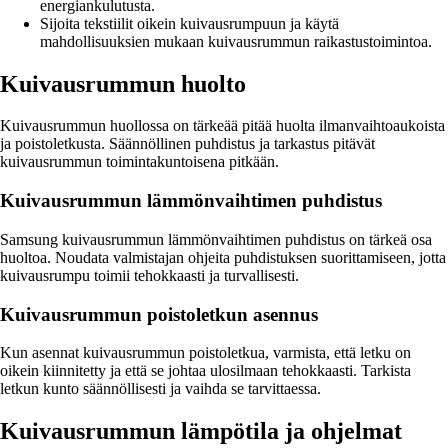
energiankulutusta.
Sijoita tekstiilit oikein kuivausrumpuun ja käytä
mahdollisuuksien mukaan kuivausrummun raikastustoimintoa.
Kuivausrummun huolto
Kuivausrummun huollossa on tärkeää pitää huolta ilmanvaihtoaukoista
ja poistoletkusta. Säännöllinen puhdistus ja tarkastus pitävät
kuivausrummun toimintakuntoisena pitkään.
Kuivausrummun lämmönvaihtimen puhdistus
Samsung kuivausrummun lämmönvaihtimen puhdistus on tärkeä osa
huoltoa. Noudata valmistajan ohjeita puhdistuksen suorittamiseen, jotta
kuivausrumpu toimii tehokkaasti ja turvallisesti.
Kuivausrummun poistoletkun asennus
Kun asennat kuivausrummun poistoletkua, varmista, että letku on
oikein kiinnitetty ja että se johtaa ulosilmaan tehokkaasti. Tarkista
letkun kunto säännöllisesti ja vaihda se tarvittaessa.
Kuivausrummun lämpötila ja ohjelmat