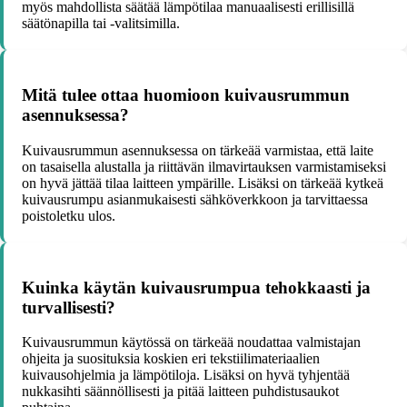
myös mahdollista säätää lämpötilaa manuaalisesti erillisillä
säätönapilla tai -valitsimilla.
Mitä tulee ottaa huomioon kuivausrummun
asennuksessa?
Kuivausrummun asennuksessa on tärkeää varmistaa, että laite
on tasaisella alustalla ja riittävän ilmavirtauksen varmistamiseksi
on hyvä jättää tilaa laitteen ympärille. Lisäksi on tärkeää kytkeä
kuivausrumpu asianmukaisesti sähköverkkoon ja tarvittaessa
poistoletku ulos.
Kuinka käytän kuivausrumpua tehokkaasti ja
turvallisesti?
Kuivausrummun käytössä on tärkeää noudattaa valmistajan
ohjeita ja suosituksia koskien eri tekstiilimateriaalien
kuivausohjelmia ja lämpötiloja. Lisäksi on hyvä tyhjentää
nukkasihti säännöllisesti ja pitää laitteen puhdistusaukot