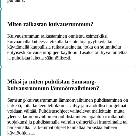
puhtaina.
Miten raikastan kuivausrummun?
Kuivausrummun raikastaminen onnistuu esimerkiksi
kuivaamalla laitteessa etikalla kostutettuja pyyhkeitä tai
käyttämällä kaupallisia raikastusaineita, jotka on suunniteltu
erityisesti kuivausrumpujen käyttöön. Lisäksi on hyvä tuulettaa
ja puhdistaa laitetta säännöllisesti.
Miksi ja miten puhdistan Samsung-
kuivausrummun lämmönvaihtimen?
Samsung-kuivausrummun lämmönvaihtimen puhdistaminen on
tärkeää, jotta laitteen tehokkuus säilyy ja mahdolliset ongelmat
voidaan välttää. Puhdistusohjeet vaihtelevat malleittain, mutta
yleensä lämmönvaihtimen puhdistaminen tapahtuu irrottamalla
suojakansi ja puhdistamalla vaihdin esimerkiksi imuroimalla tai
harjaamalla. Tarkemmat ohjeet kannattaa tarkistaa laitteen
käyttöohjeista.