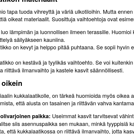
nio tapa tuoda vihreyttä ja väriä ulkotiloihin. Mutta enn
tiä oikeat materiaalit. Suosittuja vaihtoehtoja ovat esimer
uo lämpimän ja luonnollisen ilmeen terassille. Huomioi ku
ittelyä säilyäkseen kauniina.
kko on kevyt ja helppo pitää puhtaana. Se sopii hyvin es
atikko on kestävä ja tyylikäs vaihtoehto. Se voi kuiten
 riittävä ilmanvaihto ja kastele kasvit säännöllisesti.
 oikein
iaalin kukkalaatikolle, on tärkeä huomioida myös oikea 
mista, että alusta on tasainen ja riittävän vahva kantam
Useimmat kasvit tarvitsevat vähi
uolivarjoinen paikka:
litse siis asennuspaikka sen mukaan, minkä tyyppisiä ka
a, että kukkalaatikossa on riittävä ilmanvaihto, jotta kas