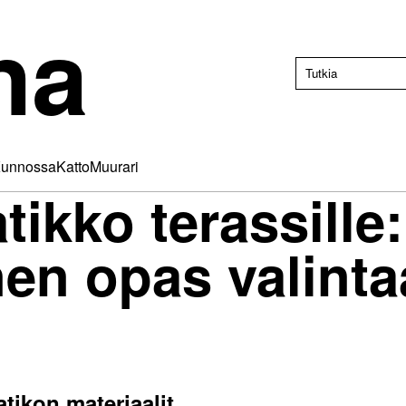
na
unnossa
Katto
Muurari
ikko terassille:
nen opas valinta
atikon materiaalit