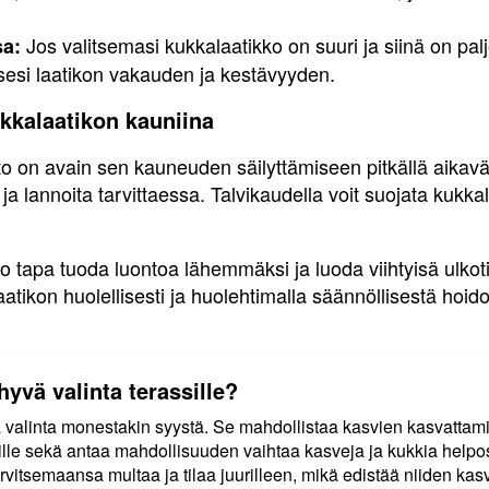
Jos valitsemasi kukkalaatikko on suuri ja siinä on pal
sa:
sesi laatikon vakauden ja kestävyyden.
kkalaatikon kauniina
o on avain sen kauneuden säilyttämiseen pitkällä aikaväli
t ja lannoita tarvittaessa. Talvikaudella voit suojata kukk
o tapa tuoda luontoa lähemmäksi ja luoda viihtyisä ulkoti
atikon huolellisesti ja huolehtimalla säännöllisestä hoidos
hyvä valinta terassille?
 valinta monestakin syystä. Se mahdollistaa kasvien kasvattamise
ssille sekä antaa mahdollisuuden vaihtaa kasveja ja kukkia help
rvitsemaansa multaa ja tilaa juurilleen, mikä edistää niiden kasv