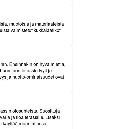
isia, muotoisia ja materiaaleista
eista valmistetut kukkalaatikot
hin. Ensinnäkin on hyvä miettiä,
 huomioon terassin tyyli ja
yys ja huolto-ominaisuudet ovat
assin olosuhteista. Suosittuja
riä ja iloa terassille. Lisäksi
iä käyttää ruoanlaitossa.