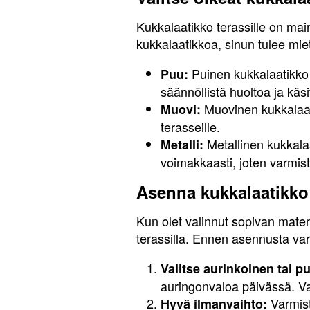
Kukkalaatikko terassille on mai
kukkalaatikkoa, sinun tulee miet
Puinen kukkalaatikko l
Puu:
säännöllistä huoltoa ja käs
Muovinen kukkalaati
Muovi:
terasseille.
Metallinen kukkala
Metalli:
voimakkaasti, joten varmista
Asenna kukkalaatikko
Kun olet valinnut sopivan mater
terassilla. Ennen asennusta var
Valitse aurinkoinen tai p
auringonvaloa päivässä. Va
Varmist
Hyvä ilmanvaihto: