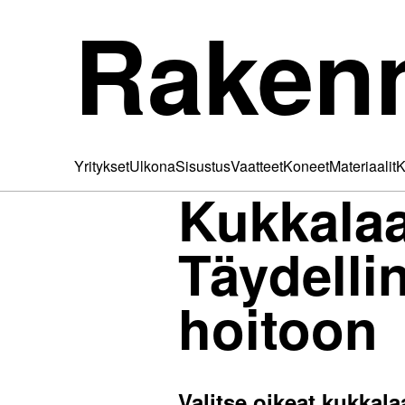
Raken
Yritykset
Ulkona
Sisustus
Vaatteet
Koneet
Materiaalit
K
Kukkalaat
Täydelli
hoitoon
Valitse oikeat kukkala