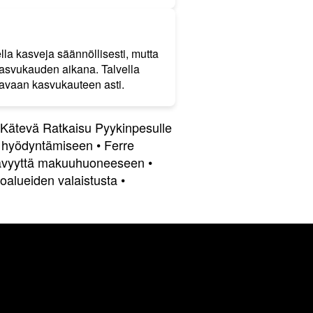
la kasveja säännöllisesti, mutta
ä kasvukauden aikana. Talvella
raavaan kasvukauteen asti.
 Kätevä Ratkaisu Pyykinpesulle
en hyödyntämiseen
•
Ferre
tävyyttä makuuhuoneeseen
•
koalueiden valaistusta
•