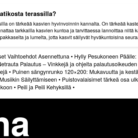
atikosta terassilla?
illa on tärkeää kasvien hyvinvoinnin kannalta. On tärkeää kastel
nnattaa tarkkailla kasvien kuntoa ja tarvittaessa lannoittaa niit
pakkaselta ja lumelta, jotta kasvit säilyvät hyväkuntoisina seu
iset Vaihtoehdot Asennettuna
•
Hylly Pesukoneen Päälle:
etrauta Palautus – Vinkkejä ja ohjeita palautusoikeud
ejä
•
Puinen sängynrunko 120×200: Mukavuutta ja kes
Musiikin Säilyttämiseen
•
Puistovalaisimet tärkeä osa ul
nkoon
•
Peili ja Peili Kehyksillä
•
na