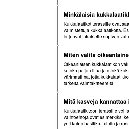
Minkälaisia kukkalaatikk
Kukkalaatikot terassille ovat sa
valmistettuja kukkalaatikoita. Es
tarjoavat jokaiselle sopivan va
Miten valita oikeanlaine
Oikeanlaisen kukkalaatikon vali
kuinka paljon tilaa ja minkä kok
värimaailma, jotta kukkalaatikk
tärkeitä valintakriteereitä.
Mitä kasveja kannattaa 
Kukkalaatikkoon terassille voi i
vaihtoehtoja ovat esimerkiksi kes
yrtit kuten basilika, minttu ja ro