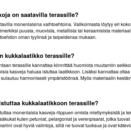
oja on saatavilla terassille?
atavilla monenlaisina vaihtoehtoina. Valikoimasta löytyy eri koko
imerkiksi puusta, muovista, metallista tai keraamisista materiaal
ihtoehdon oman tyylinsä ja tarpeidensa mukaan.
n kukkalaatikko terassille?
ntaan terassille kannattaa kiinnittää huomiota muutamiin seikkoi
oisia kasveja haluaa istuttaa laatikkoon. Lisäksi kannattaa ottaa
o sulautuu harmonisesti ympäristöönsä. Myös materiaalin kestäv
istuttaa kukkalaatikkoon terassille?
stuttaa monenlaisia kasveja riippuen omista mieltymyksistä ja ter
äkukat kuten petuniat, pelargoniat ja verenpisarat, jotka tuovat vä
smariini ovat hyviä valintoja, sillä ne tuovat tuoksua ja ovat kätev