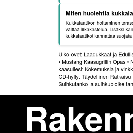
Miten huolehtia kukkala
Kukkalaatikon hoitaminen terass
välttää liikakastelua. Lisäksi ka
kukkalaatikot kannattaa suojata 
Ulko-ovet: Laadukkaat ja Edull
•
Mustang Kaasugrillin Opas
•
N
kaasuliesi: Kokemuksia ja vinkk
CD-hylly: Täydellinen Ratkaisu 
Suihkutanko ja suihkupidike ta
Raken