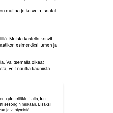
jon multaa ja kasveja, saatat
llä. Muista kastella kasvit
alaatikon esimerkiksi lumen ja
la. Valitsemalla oikeat
ta, voit nauttia kauniista
n pienelläkin tilalla, luo
osti sesongin mukaan. Lisäksi
ua ja viihtymistä.