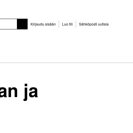
Kirjaudu sisään
Luo tili
Sähköposti uutisia
an ja