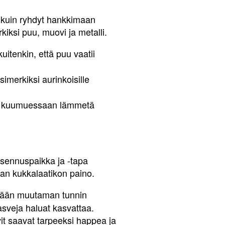
en kuin ryhdyt hankkimaan
kiksi puu, muovi ja metalli.
itenkin, että puu vaatii
imerkiksi aurinkoisille
kin kuumuessaan lämmetä
asennuspaikka ja -tapa
aan kukkalaatikon paino.
ntään muutaman tunnin
sveja haluat kasvattaa.
vit saavat tarpeeksi happea ja