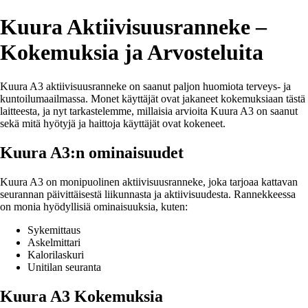
Kuura Aktiivisuusranneke –
Kokemuksia ja Arvosteluita
Kuura A3 aktiivisuusranneke on saanut paljon huomiota terveys- ja
kuntoilumaailmassa. Monet käyttäjät ovat jakaneet kokemuksiaan tästä
laitteesta, ja nyt tarkastelemme, millaisia arvioita Kuura A3 on saanut
sekä mitä hyötyjä ja haittoja käyttäjät ovat kokeneet.
Kuura A3:n ominaisuudet
Kuura A3 on monipuolinen aktiivisuusranneke, joka tarjoaa kattavan
seurannan päivittäisestä liikunnasta ja aktiivisuudesta. Rannekkeessa
on monia hyödyllisiä ominaisuuksia, kuten:
Sykemittaus
Askelmittari
Kalorilaskuri
Unitilan seuranta
Kuura A3 Kokemuksia