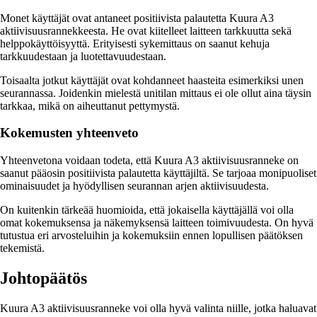
Monet käyttäjät ovat antaneet positiivista palautetta Kuura A3
aktiivisuusrannekkeesta. He ovat kiitelleet laitteen tarkkuutta sekä
helppokäyttöisyyttä. Erityisesti sykemittaus on saanut kehuja
tarkkuudestaan ja luotettavuudestaan.
Toisaalta jotkut käyttäjät ovat kohdanneet haasteita esimerkiksi unen
seurannassa. Joidenkin mielestä unitilan mittaus ei ole ollut aina täysin
tarkkaa, mikä on aiheuttanut pettymystä.
Kokemusten yhteenveto
Yhteenvetona voidaan todeta, että Kuura A3 aktiivisuusranneke on
saanut pääosin positiivista palautetta käyttäjiltä. Se tarjoaa monipuoliset
ominaisuudet ja hyödyllisen seurannan arjen aktiivisuudesta.
On kuitenkin tärkeää huomioida, että jokaisella käyttäjällä voi olla
omat kokemuksensa ja näkemyksensä laitteen toimivuudesta. On hyvä
tutustua eri arvosteluihin ja kokemuksiin ennen lopullisen päätöksen
tekemistä.
Johtopäätös
Kuura A3 aktiivisuusranneke voi olla hyvä valinta niille, jotka haluavat