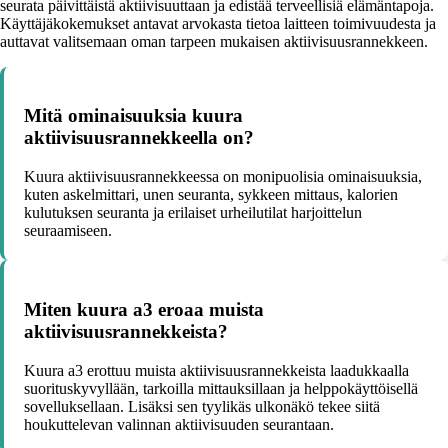
seurata päivittäistä aktiivisuuttaan ja edistää terveellisiä elämäntapoja.
Käyttäjäkokemukset antavat arvokasta tietoa laitteen toimivuudesta ja
auttavat valitsemaan oman tarpeen mukaisen aktiivisuusrannekkeen.
Mitä ominaisuuksia kuura
aktiivisuusrannekkeella on?
Kuura aktiivisuusrannekkeessa on monipuolisia ominaisuuksia,
kuten askelmittari, unen seuranta, sykkeen mittaus, kalorien
kulutuksen seuranta ja erilaiset urheilutilat harjoittelun
seuraamiseen.
Miten kuura a3 eroaa muista
aktiivisuusrannekkeista?
Kuura a3 erottuu muista aktiivisuusrannekkeista laadukkaalla
suorituskyvyllään, tarkoilla mittauksillaan ja helppokäyttöisellä
sovelluksellaan. Lisäksi sen tyylikäs ulkonäkö tekee siitä
houkuttelevan valinnan aktiivisuuden seurantaan.