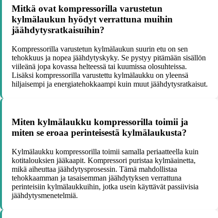
Mitkä ovat kompressorilla varustetun
kylmälaukun hyödyt verrattuna muihin
jäähdytysratkaisuihin?
Kompressorilla varustetun kylmälaukun suurin etu on sen
tehokkuus ja nopea jäähdytyskyky. Se pystyy pitämään sisällön
viileänä jopa kovassa helteessä tai kuumissa olosuhteissa.
Lisäksi kompressorilla varustettu kylmälaukku on yleensä
hiljaisempi ja energiatehokkaampi kuin muut jäähdytysratkaisut.
Miten kylmälaukku kompressorilla toimii ja
miten se eroaa perinteisestä kylmälaukusta?
Kylmälaukku kompressorilla toimii samalla periaatteella kuin
kotitalouksien jääkaapit. Kompressori puristaa kylmäainetta,
mikä aiheuttaa jäähdytysprosessin. Tämä mahdollistaa
tehokkaamman ja tasaisemman jäähdytyksen verrattuna
perinteisiin kylmälaukkuihin, jotka usein käyttävät passiivisia
jäähdytysmenetelmiä.