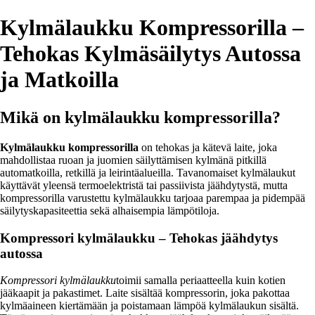
Kylmälaukku Kompressorilla –
Tehokas Kylmäsäilytys Autossa
ja Matkoilla
Mikä on kylmälaukku kompressorilla?
Kylmälaukku kompressorilla
on tehokas ja kätevä laite, joka
mahdollistaa ruoan ja juomien säilyttämisen kylmänä pitkillä
automatkoilla, retkillä ja leirintäalueilla. Tavanomaiset kylmälaukut
käyttävät yleensä termoelektristä tai passiivista jäähdytystä, mutta
kompressorilla varustettu kylmälaukku tarjoaa parempaa ja pidempää
säilytyskapasiteettia sekä alhaisempia lämpötiloja.
Kompressori kylmälaukku – Tehokas jäähdytys
autossa
Kompressori kylmälaukku
toimii samalla periaatteella kuin kotien
jääkaapit ja pakastimet. Laite sisältää kompressorin, joka pakottaa
kylmäaineen kiertämään ja poistamaan lämpöä kylmälaukun sisältä.