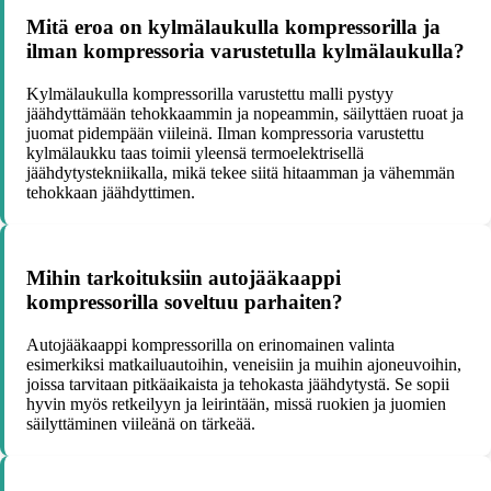
Mitä eroa on kylmälaukulla kompressorilla ja
ilman kompressoria varustetulla kylmälaukulla?
Kylmälaukulla kompressorilla varustettu malli pystyy
jäähdyttämään tehokkaammin ja nopeammin, säilyttäen ruoat ja
juomat pidempään viileinä. Ilman kompressoria varustettu
kylmälaukku taas toimii yleensä termoelektrisellä
jäähdytystekniikalla, mikä tekee siitä hitaamman ja vähemmän
tehokkaan jäähdyttimen.
Mihin tarkoituksiin autojääkaappi
kompressorilla soveltuu parhaiten?
Autojääkaappi kompressorilla on erinomainen valinta
esimerkiksi matkailuautoihin, veneisiin ja muihin ajoneuvoihin,
joissa tarvitaan pitkäaikaista ja tehokasta jäähdytystä. Se sopii
hyvin myös retkeilyyn ja leirintään, missä ruokien ja juomien
säilyttäminen viileänä on tärkeää.