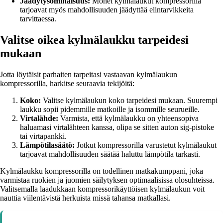
Jäädytysominaisuus:
Monet kylmälaukut kompressorilla
tarjoavat myös mahdollisuuden jäädyttää elintarvikkeita
tarvittaessa.
Valitse oikea kylmälaukku tarpeidesi
mukaan
Jotta löytäisit parhaiten tarpeitasi vastaavan kylmälaukun
kompressorilla, harkitse seuraavia tekijöitä:
Koko:
Valitse kylmälaukun koko tarpeidesi mukaan. Suurempi
laukku sopii pidemmille matkoille ja isommille seurueille.
Virtalähde:
Varmista, että kylmälaukku on yhteensopiva
haluamasi virtalähteen kanssa, olipa se sitten auton sig-pistoke
tai virtapankki.
Lämpötilasäätö:
Jotkut kompressorilla varustetut kylmälaukut
tarjoavat mahdollisuuden säätää haluttu lämpötila tarkasti.
Kylmälaukku kompressorilla on todellinen matkakumppani, joka
varmistaa ruokien ja juomien säilytyksen optimaalisissa olosuhteissa.
Valitsemalla laadukkaan kompressorikäyttöisen kylmälaukun voit
nauttia viilentävistä herkuista missä tahansa matkallasi.