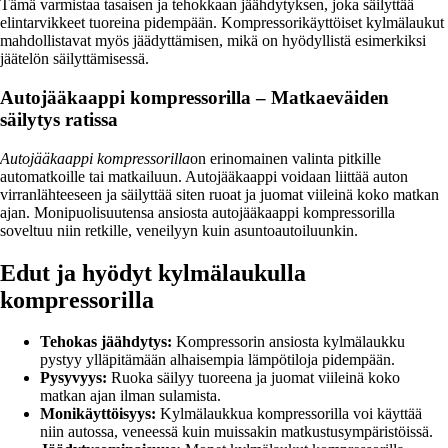
Tämä varmistaa tasaisen ja tehokkaan jäähdytyksen, joka säilyttää
elintarvikkeet tuoreina pidempään. Kompressorikäyttöiset kylmälaukut
mahdollistavat myös jäädyttämisen, mikä on hyödyllistä esimerkiksi
jäätelön säilyttämisessä.
Autojääkaappi kompressorilla – Matkaeväiden
säilytys ratissa
Autojääkaappi kompressorilla
on erinomainen valinta pitkille
automatkoille tai matkailuun. Autojääkaappi voidaan liittää auton
virranlähteeseen ja säilyttää siten ruoat ja juomat viileinä koko matkan
ajan. Monipuolisuutensa ansiosta autojääkaappi kompressorilla
soveltuu niin retkille, veneilyyn kuin asuntoautoiluunkin.
Edut ja hyödyt kylmälaukulla
kompressorilla
Tehokas jäähdytys:
Kompressorin ansiosta kylmälaukku
pystyy ylläpitämään alhaisempia lämpötiloja pidempään.
Pysyvyys:
Ruoka säilyy tuoreena ja juomat viileinä koko
matkan ajan ilman sulamista.
Monikäyttöisyys:
Kylmälaukkua kompressorilla voi käyttää
niin autossa, veneessä kuin muissakin matkustusympäristöissä.