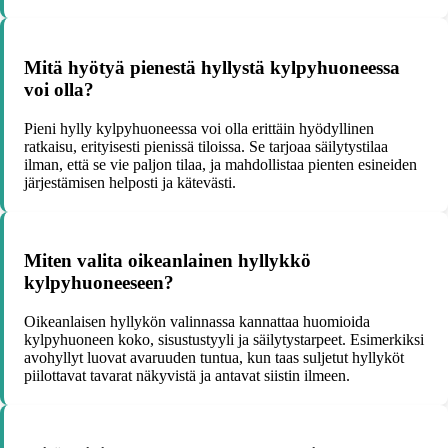
Mitä hyötyä pienestä hyllystä kylpyhuoneessa
voi olla?
Pieni hylly kylpyhuoneessa voi olla erittäin hyödyllinen
ratkaisu, erityisesti pienissä tiloissa. Se tarjoaa säilytystilaa
ilman, että se vie paljon tilaa, ja mahdollistaa pienten esineiden
järjestämisen helposti ja kätevästi.
Miten valita oikeanlainen hyllykkö
kylpyhuoneeseen?
Oikeanlaisen hyllykön valinnassa kannattaa huomioida
kylpyhuoneen koko, sisustustyyli ja säilytystarpeet. Esimerkiksi
avohyllyt luovat avaruuden tuntua, kun taas suljetut hyllyköt
piilottavat tavarat näkyvistä ja antavat siistin ilmeen.