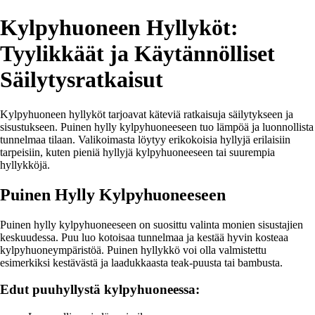
Kylpyhuoneen Hyllyköt:
Tyylikkäät ja Käytännölliset
Säilytysratkaisut
Kylpyhuoneen hyllyköt tarjoavat käteviä ratkaisuja säilytykseen ja
sisustukseen. Puinen hylly kylpyhuoneeseen tuo lämpöä ja luonnollista
tunnelmaa tilaan. Valikoimasta löytyy erikokoisia hyllyjä erilaisiin
tarpeisiin, kuten pieniä hyllyjä kylpyhuoneeseen tai suurempia
hyllykköjä.
Puinen Hylly Kylpyhuoneeseen
Puinen hylly kylpyhuoneeseen on suosittu valinta monien sisustajien
keskuudessa. Puu luo kotoisaa tunnelmaa ja kestää hyvin kosteaa
kylpyhuoneympäristöä. Puinen hyllykkö voi olla valmistettu
esimerkiksi kestävästä ja laadukkaasta teak-puusta tai bambusta.
Edut puuhyllystä kylpyhuoneessa: