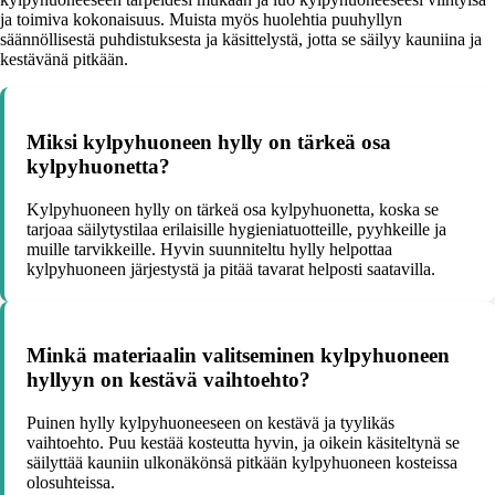
ja toimiva kokonaisuus. Muista myös huolehtia puuhyllyn
säännöllisestä puhdistuksesta ja käsittelystä, jotta se säilyy kauniina ja
kestävänä pitkään.
Miksi kylpyhuoneen hylly on tärkeä osa
kylpyhuonetta?
Kylpyhuoneen hylly on tärkeä osa kylpyhuonetta, koska se
tarjoaa säilytystilaa erilaisille hygieniatuotteille, pyyhkeille ja
muille tarvikkeille. Hyvin suunniteltu hylly helpottaa
kylpyhuoneen järjestystä ja pitää tavarat helposti saatavilla.
Minkä materiaalin valitseminen kylpyhuoneen
hyllyyn on kestävä vaihtoehto?
Puinen hylly kylpyhuoneeseen on kestävä ja tyylikäs
vaihtoehto. Puu kestää kosteutta hyvin, ja oikein käsiteltynä se
säilyttää kauniin ulkonäkönsä pitkään kylpyhuoneen kosteissa
olosuhteissa.