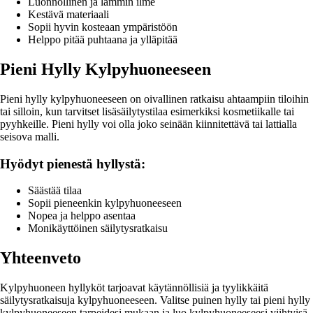
Luonnollinen ja lämmin ilme
Kestävä materiaali
Sopii hyvin kosteaan ympäristöön
Helppo pitää puhtaana ja ylläpitää
Pieni Hylly Kylpyhuoneeseen
Pieni hylly kylpyhuoneeseen on oivallinen ratkaisu ahtaampiin tiloihin
tai silloin, kun tarvitset lisäsäilytystilaa esimerkiksi kosmetiikalle tai
pyyhkeille. Pieni hylly voi olla joko seinään kiinnitettävä tai lattialla
seisova malli.
Hyödyt pienestä hyllystä:
Säästää tilaa
Sopii pieneenkin kylpyhuoneeseen
Nopea ja helppo asentaa
Monikäyttöinen säilytysratkaisu
Yhteenveto
Kylpyhuoneen hyllyköt tarjoavat käytännöllisiä ja tyylikkäitä
säilytysratkaisuja kylpyhuoneeseen. Valitse puinen hylly tai pieni hylly
kylpyhuoneeseen tarpeidesi mukaan ja luo kylpyhuoneeseesi viihtyisä