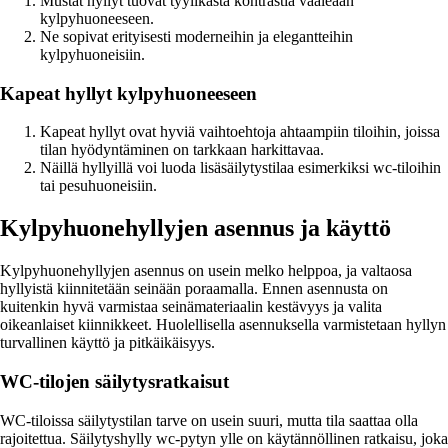
Mustat hyllyt tuovat tyylikästä kontrastia vaaleaan
kylpyhuoneeseen.
Ne sopivat erityisesti moderneihin ja elegantteihin
kylpyhuoneisiin.
Kapeat hyllyt kylpyhuoneeseen
Kapeat hyllyt ovat hyviä vaihtoehtoja ahtaampiin tiloihin, joissa
tilan hyödyntäminen on tarkkaan harkittavaa.
Näillä hyllyillä voi luoda lisäsäilytystilaa esimerkiksi wc-tiloihin
tai pesuhuoneisiin.
Kylpyhuonehyllyjen asennus ja käyttö
Kylpyhuonehyllyjen asennus on usein melko helppoa, ja valtaosa
hyllyistä kiinnitetään seinään poraamalla. Ennen asennusta on
kuitenkin hyvä varmistaa seinämateriaalin kestävyys ja valita
oikeanlaiset kiinnikkeet. Huolellisella asennuksella varmistetaan hyllyn
turvallinen käyttö ja pitkäikäisyys.
WC-tilojen säilytysratkaisut
WC-tiloissa säilytystilan tarve on usein suuri, mutta tila saattaa olla
rajoitettua. Säilytyshylly wc-pytyn ylle on käytännöllinen ratkaisu, joka