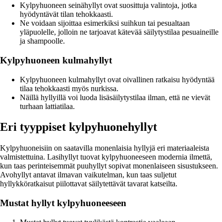
Kylpyhuoneen seinähyllyt ovat suosittuja valintoja, jotka
hyödyntävät tilan tehokkaasti.
Ne voidaan sijoittaa esimerkiksi suihkun tai pesualtaan
yläpuolelle, jolloin ne tarjoavat kätevää säilytystilaa pesuaineille
ja shampoolle.
Kylpyhuoneen kulmahyllyt
Kylpyhuoneen kulmahyllyt ovat oivallinen ratkaisu hyödyntää
tilaa tehokkaasti myös nurkissa.
Näillä hyllyillä voi luoda lisäsäilytystilaa ilman, että ne vievät
turhaan lattiatilaa.
Eri tyyppiset kylpyhuonehyllyt
Kylpyhuoneisiin on saatavilla monenlaisia hyllyjä eri materiaaleista
valmistettuina. Lasihyllyt tuovat kylpyhuoneeseen modernia ilmettä,
kun taas perinteisemmät puuhyllyt sopivat monenlaiseen sisustukseen.
Avohyllyt antavat ilmavan vaikutelman, kun taas suljetut
hyllykköratkaisut piilottavat säilytettävät tavarat katseilta.
Mustat hyllyt kylpyhuoneeseen