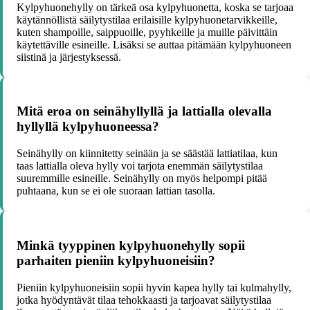
Kylpyhuonehylly on tärkeä osa kylpyhuonetta, koska se tarjoaa
käytännöllistä säilytystilaa erilaisille kylpyhuonetarvikkeille,
kuten shampoille, saippuoille, pyyhkeille ja muille päivittäin
käytettäville esineille. Lisäksi se auttaa pitämään kylpyhuoneen
siistinä ja järjestyksessä.
Mitä eroa on seinähyllyllä ja lattialla olevalla
hyllyllä kylpyhuoneessa?
Seinähylly on kiinnitetty seinään ja se säästää lattiatilaa, kun
taas lattialla oleva hylly voi tarjota enemmän säilytystilaa
suuremmille esineille. Seinähylly on myös helpompi pitää
puhtaana, kun se ei ole suoraan lattian tasolla.
Minkä tyyppinen kylpyhuonehylly sopii
parhaiten pieniin kylpyhuoneisiin?
Pieniin kylpyhuoneisiin sopii hyvin kapea hylly tai kulmahylly,
jotka hyödyntävät tilaa tehokkaasti ja tarjoavat säilytystilaa