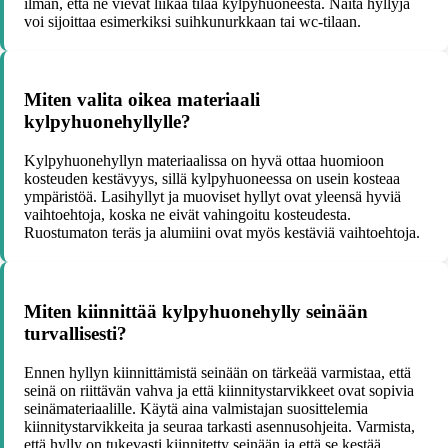
ilman, että ne vievät liikaa tilaa kylpyhuoneesta. Näitä hyllyjä
voi sijoittaa esimerkiksi suihkunurkkaan tai wc-tilaan.
Miten valita oikea materiaali
kylpyhuonehyllylle?
Kylpyhuonehyllyn materiaalissa on hyvä ottaa huomioon
kosteuden kestävyys, sillä kylpyhuoneessa on usein kosteaa
ympäristöä. Lasihyllyt ja muoviset hyllyt ovat yleensä hyviä
vaihtoehtoja, koska ne eivät vahingoitu kosteudesta.
Ruostumaton teräs ja alumiini ovat myös kestäviä vaihtoehtoja.
Miten kiinnittää kylpyhuonehylly seinään
turvallisesti?
Ennen hyllyn kiinnittämistä seinään on tärkeää varmistaa, että
seinä on riittävän vahva ja että kiinnitystarvikkeet ovat sopivia
seinämateriaalille. Käytä aina valmistajan suosittelemia
kiinnitystarvikkeita ja seuraa tarkasti asennusohjeita. Varmista,
että hylly on tukevasti kiinnitetty seinään ja että se kestää