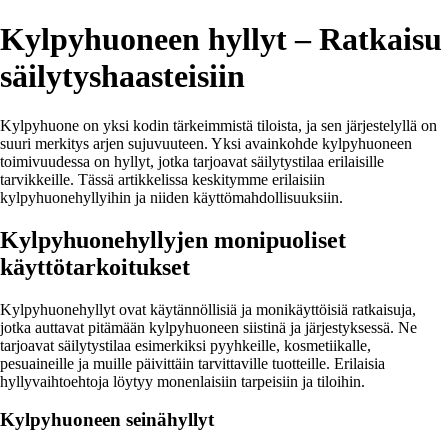
Kylpyhuoneen hyllyt – Ratkaisu
säilytyshaasteisiin
Kylpyhuone on yksi kodin tärkeimmistä tiloista, ja sen järjestelyllä on
suuri merkitys arjen sujuvuuteen. Yksi avainkohde kylpyhuoneen
toimivuudessa on hyllyt, jotka tarjoavat säilytystilaa erilaisille
tarvikkeille. Tässä artikkelissa keskitymme erilaisiin
kylpyhuonehyllyihin ja niiden käyttömahdollisuuksiin.
Kylpyhuonehyllyjen monipuoliset
käyttötarkoitukset
Kylpyhuonehyllyt ovat käytännöllisiä ja monikäyttöisiä ratkaisuja,
jotka auttavat pitämään kylpyhuoneen siistinä ja järjestyksessä. Ne
tarjoavat säilytystilaa esimerkiksi pyyhkeille, kosmetiikalle,
pesuaineille ja muille päivittäin tarvittaville tuotteille. Erilaisia
hyllyvaihtoehtoja löytyy monenlaisiin tarpeisiin ja tiloihin.
Kylpyhuoneen seinähyllyt