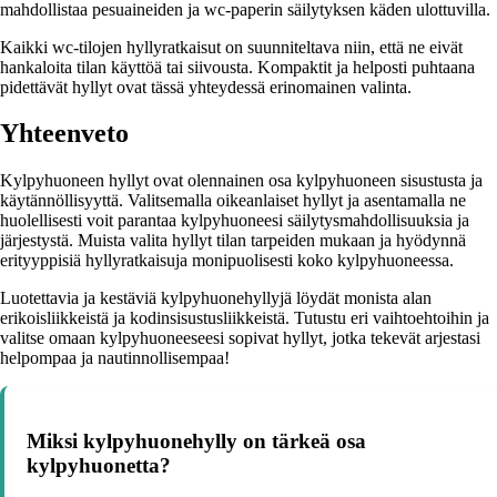
mahdollistaa pesuaineiden ja wc-paperin säilytyksen käden ulottuvilla.
Kaikki wc-tilojen hyllyratkaisut on suunniteltava niin, että ne eivät
hankaloita tilan käyttöä tai siivousta. Kompaktit ja helposti puhtaana
pidettävät hyllyt ovat tässä yhteydessä erinomainen valinta.
Yhteenveto
Kylpyhuoneen hyllyt ovat olennainen osa kylpyhuoneen sisustusta ja
käytännöllisyyttä. Valitsemalla oikeanlaiset hyllyt ja asentamalla ne
huolellisesti voit parantaa kylpyhuoneesi säilytysmahdollisuuksia ja
järjestystä. Muista valita hyllyt tilan tarpeiden mukaan ja hyödynnä
erityyppisiä hyllyratkaisuja monipuolisesti koko kylpyhuoneessa.
Luotettavia ja kestäviä kylpyhuonehyllyjä löydät monista alan
erikoisliikkeistä ja kodinsisustusliikkeistä. Tutustu eri vaihtoehtoihin ja
valitse omaan kylpyhuoneeseesi sopivat hyllyt, jotka tekevät arjestasi
helpompaa ja nautinnollisempaa!
Miksi kylpyhuonehylly on tärkeä osa
kylpyhuonetta?